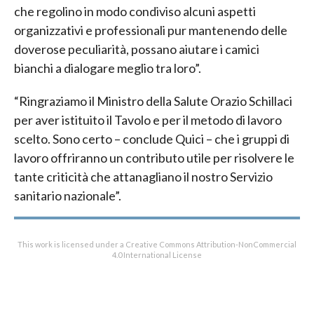
che regolino in modo condiviso alcuni aspetti
organizzativi e professionali pur mantenendo delle
doverose peculiarità, possano aiutare i camici
bianchi a dialogare meglio tra loro”.
“Ringraziamo il Ministro della Salute Orazio Schillaci
per aver istituito il Tavolo e per il metodo di lavoro
scelto. Sono certo – conclude Quici – che i gruppi di
lavoro offriranno un contributo utile per risolvere le
tante criticità che attanagliano il nostro Servizio
sanitario nazionale”.
This work is licensed under a Creative Commons Attribution-NonCommercial
4.0 International License