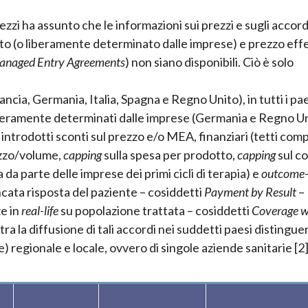
rezzi ha assunto che le informazioni sui prezzi e sugli accor
to (o liberamente determinato dalle imprese) e prezzo eff
anaged Entry Agreements
) non siano disponibili. Ciò è solo
ancia, Germania, Italia, Spagna e Regno Unito), in tutti i pae
 liberamente determinati dalle imprese (Germania e Regno U
ò introdotti sconti sul prezzo e/o MEA, finanziari (tetti comp
ezzo/volume,
capping
sulla spesa per prodotto,
capping
sul c
da parte delle imprese dei primi cicli di terapia) e
outcome
cata risposta del paziente – cosiddetti
Payment by Result
–
ze in
real-life
su popolazione trattata – cosiddetti
Coverage w
stra la diffusione di tali accordi nei suddetti paesi distingu
e) regionale e locale, ovvero di singole aziende sanitarie [2]