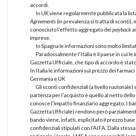
accordi.
In UK viene regolarmente pubblicata la list
Agreements
(in prevalenza si tratta di sconti),
conosciuto l’effetto aggregato dei
payback
as
imprese.
In Spagna le informazioni sono molto limita
Paradossalmente l’Italia è il paese in cui l
Gazzetta Ufficiale, che tipo di accordo è stat
In Italia le informazioni sul prezzo dei farma
Germania e UK
Gli sconti confidenziali (a livello nazionale)
partenza per l’acquisto è quello al netto dell
conosce l’impatto finanziario aggregato. I band
Gazzetta Ufficiale) rendono però parzialmente v
bando viene, infatti, esplicitato il prezzo base 
confidenziali stipulati con l’AIFA. Dalla stessa 