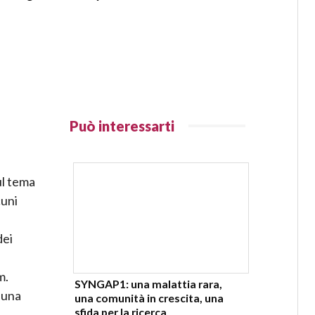
Può interessarti
ul tema
cuni
dei
m.
SYNGAP1: una malattia rara,
 una
una comunità in crescita, una
sfida per la ricerca