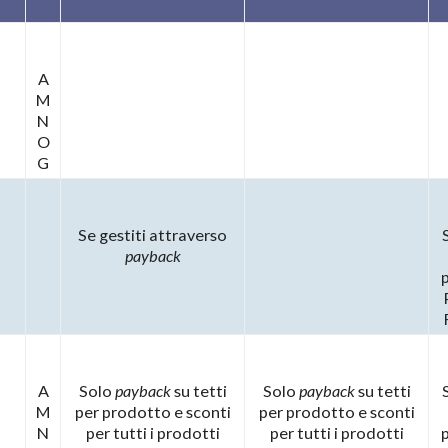
A
M
N
O
G
Se gestiti attraverso
payback
A
Solo
payback
su tetti
Solo
payback
su tetti
M
per prodotto e sconti
per prodotto e sconti
N
per tutti i prodotti
per tutti i prodotti