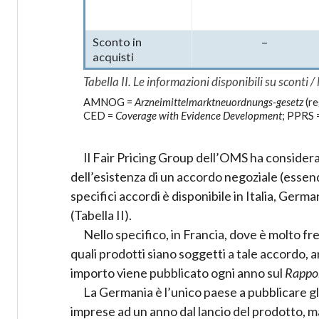
Sconto in
–
acquisti
Tabella II. Le informazioni disponibili su sconti 
AMNOG =
Arzneimittelmarktneuordnungs-gesetz
(re
CED =
Coverage with Evidence Development
; PPRS 
Il Fair Pricing Group dell’OMS ha consider
dell’esistenza di un accordo negoziale (essend
specifici accordi è disponibile in Italia, Ger
(Tabella II).
Nello specifico, in Francia, dove è molto f
quali prodotti siano soggetti a tale accordo, 
importo viene pubblicato ogni anno sul
Rappor
La Germania è l’unico paese a pubblicare gl
imprese ad un anno dal lancio del prodotto, ma 