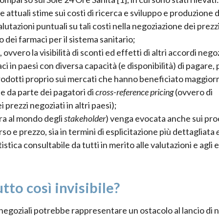
lle attuali stime sui costi di ricerca e sviluppo e produzione d
lutazioni puntuali su tali costi nella negoziazione dei prezz
dei farmaci per il sistema sanitario;
 ovvero la visibilità di sconti ed effetti di altri accordi negoz
ci in paesi con diversa capacità (e disponibilità) di pagare,
 prodotti proprio sui mercati che hanno beneficiato maggio
use da parte dei pagatori di
cross-reference pricing
(ovvero di
 prezzi negoziati in altri paesi);
ura al mondo degli
stakeholder
) venga evocata anche sui pro
rso e prezzo, sia in termini di esplicitazione più dettagliata
tistica consultabile da tutti in merito alle valutazioni e agli e
tto così invisibile?
rdi negoziali potrebbe rappresentare un ostacolo al lancio di 