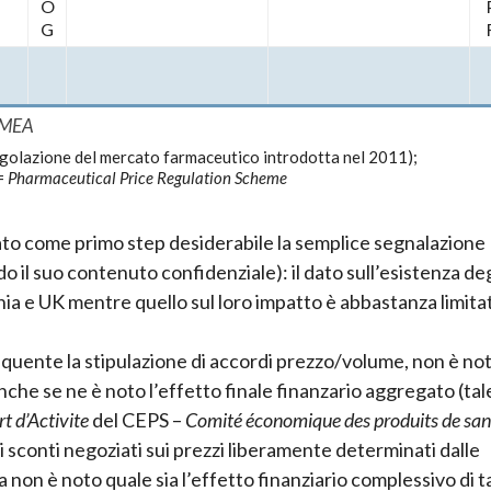
O
G
/ MEA
golazione del mercato farmaceutico introdotta nel 2011);
=
Pharmaceutical Price Regulation Scheme
ato come primo step desiderabile la semplice segnalazione
o il suo contenuto confidenziale): il dato sull’esistenza deg
mania e UK mentre quello sul loro impatto è abbastanza limita
requente la stipulazione di accordi prezzo/volume, non è no
anche se ne è noto l’effetto finale finanzario aggregato (tal
t d’Activite
del CEPS –
Comité économique des produits de san
i sconti negoziati sui prezzi liberamente determinati dalle
non è noto quale sia l’effetto finanziario complessivo di ta