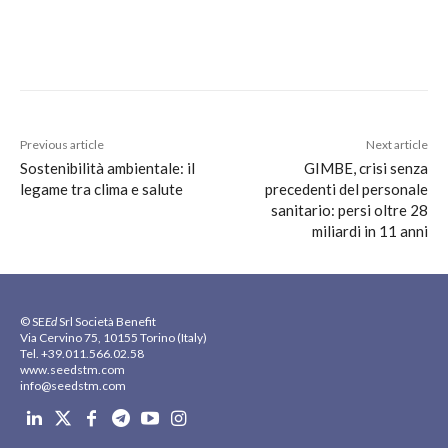
Previous article
Next article
Sostenibilità ambientale: il
GIMBE, crisi senza
legame tra clima e salute
precedenti del personale
sanitario: persi oltre 28
miliardi in 11 anni
© SE
Ed
Srl Società Benefit
Via Cervino 75, 10155 Torino (Italy)
Tel. +39.011.566.02.58
www.seedstm.com
info@seedstm.com