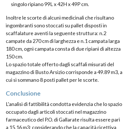
singolo ripiano 99L x 42H x 49P cm.
Inoltre le scorte di alcuni medicinali che risultano
ingombranti sono stoccati su pallet disposti in
scaffalature aventi la seguente struttura: n.2
campate da 270 cm di larghezza e n.1 campata larga
180 cm, ogni campata consta di due ripiani di altezza
150 cm.
Lo spazio totale offerto dagli scaffali misurati del
magazzino di Busto Arsizio corrisponde a 49.89 m3, a
cui si sommano 8 posti pallet per le scorte.
Conclusione
L’analisi di fattibilità condotta evidenzia che lo spazio
occupato dagli articoli stoccati nel magazzino
farmaceutico del P.O. di Gallarate risulta essere pari
a 15,16 m3; considerando che la capacità ricettiva