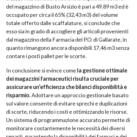
del magazzino di Busto Arsizio è pari a 49.89 m3 ed è
occupato per circa il 65% (32,43 m3) del volume
totale offerto dalle scaffalature, si conclude che
esso sia in grado di accogliere gli articoli provenienti
dal magazzino della Farmacia del P.O. di Gallarate, in
quanto rimangono ancora disponibili 17,46 m3 senza
contare i posti pallet per le scorte.
In conclusione si evince come
la gestione ottimale
dei magazzini farmaceutici risulta cruciale per
assicurare un’efficienza che bilanci disponibilità e
risparmio.
Adottare un approccio gestionale basato
sul valore consente di evitare sprechi e duplicazioni
di scorte, riducendo i costi e ottimizzando le risorse.
Un sistema di programmazione accurato permette di
monitorare costantemente le necessità dei diversi
reparti, garantendo la disponibilità dei farmaci e dei