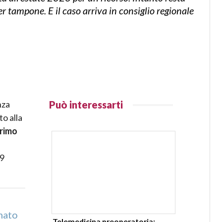
er tampone. E il caso arriva in consiglio regionale
nza
Può interessarti
o alla
primo
19
mato
Telemedicina preoperatoria: