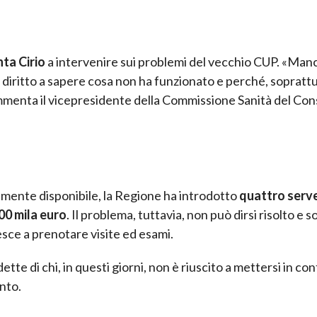
nta Cirio
a intervenire sui problemi del vecchio CUP. «Man
o diritto a sapere cosa non ha funzionato e perché, sopratt
mmenta il vicepresidente della Commissione Sanità del Cons
almente disponibile, la Regione ha introdotto
quattro serv
00 mila euro
. Il problema, tuttavia, non può dirsi risolto e 
esce a prenotare visite ed esami.
te di chi, in questi giorni, non è riuscito a mettersi in co
nto.