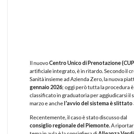
Il nuovo
Centro Unico di Prenotazione (CU
artificiale integrato, è in ritardo. Secondo i
Sanità insieme ad Azienda Zero, la nuova pia
gennaio 2026
; oggi però tutta la procedura è
classificato in graduatoria per aggiudicarsi il 
marzo e anche
l’avvio del sistema è slittato
Recentemente, il caso è stato discusso dal
consiglio regionale del Piemonte.
A riportare
tema in aula è la consigliera di
Alleanza Verdi