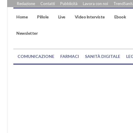
Redazione
Contatti
Pubblicità
Lavora con noi
TrendSanità
Home
Pillole
Live
Video Interviste
Ebook
Newsletter
COMUNICAZIONE
FARMACI
SANITÀ DIGITALE
LE