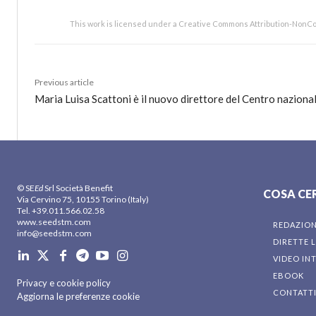
This work is licensed under a Creative Commons Attribution-NonCo
Previous article
Maria Luisa Scattoni è il nuovo direttore del Centro nazional
© SE
Ed
Srl Società Benefit
COSA CE
Via Cervino 75, 10155 Torino (Italy)
Tel. +39.011.566.02.58
www.seedstm.com
REDAZIO
info@seedstm.com
DIRETTE L
VIDEO IN
EBOOK
Privacy e cookie policy
CONTATT
Aggiorna le preferenze cookie