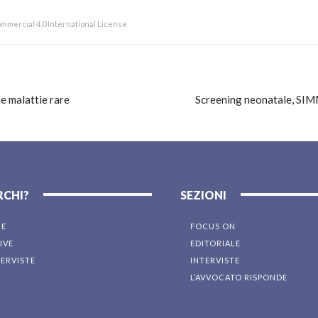
mmercial 4.0 International License
e malattie rare
Screening neonatale, SIMM
RCHI?
SEZIONI
NE
FOCUS ON
IVE
EDITORIALE
TERVISTE
INTERVISTE
L’AVVOCATO RISPONDE
I