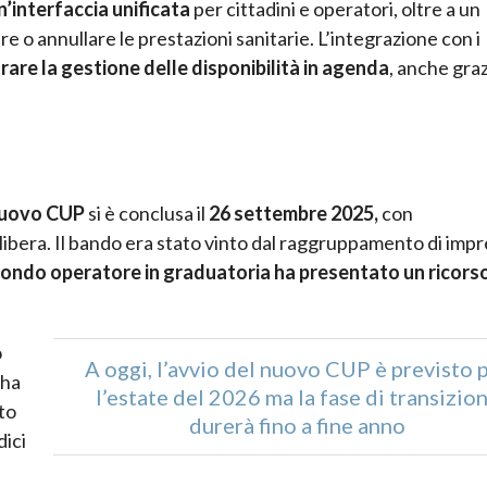
n’interfaccia unificata
per cittadini e operatori, oltre a un
e o annullare le prestazioni sanitarie. L’integrazione con i
rare la gestione delle disponibilità in agenda
, anche gra
nuovo CUP
si è conclusa il
26 settembre 2025,
con
libera. Il bando era stato vinto dal raggruppamento di imp
econdo operatore in graduatoria ha presentato un ricorso
o
A oggi, l’avvio del nuovo CUP è previsto 
 ha
l’estate del 2026 ma la fase di transizio
to
durerà fino a fine anno
dici