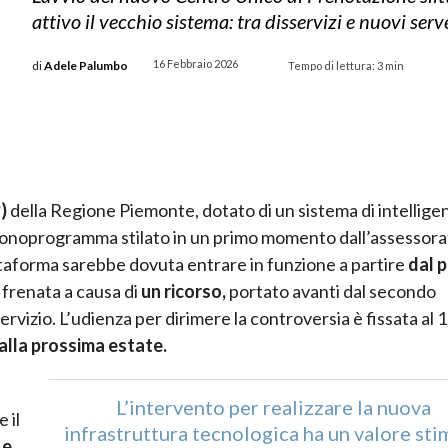
attivo il vecchio sistema: tra disservizi e nuovi serv
16 Febbraio 2026
di
Adele Palumbo
Tempo di lettura:
3
min
P)
della Regione Piemonte, dotato di un sistema di intellige
l cronoprogramma stilato in un primo momento dall’assessorat
ttaforma sarebbe dovuta entrare in funzione a partire
dal 
 frenata a causa di
un ricorso,
portato avanti dal secondo
servizio. L’udienza per dirimere la controversia è fissata al 
 alla prossima estate.
L’intervento per realizzare la nuova
 il
infrastruttura tecnologica ha un valore sti
 e