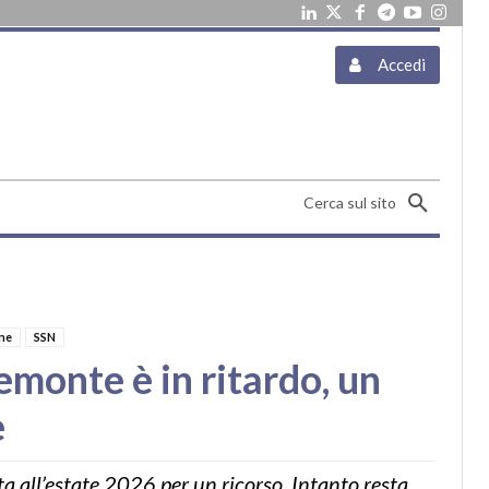
Accedi
Cerca sul sito
ne
SSN
emonte è in ritardo, un
e
a all’estate 2026 per un ricorso. Intanto resta