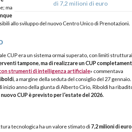
di 7,2 milioni di euro
me; ma
inque
ibili allo sviluppo del nuovo Centro Unico di Prenotazioni.
o
ale CUP era un sistema ormai superato, con limiti struttural
nterventi tampone, ma di realizzare un CUP completamen
on strumenti di intelligenza artificiale
» commentava
iboldi
, a margine della seduta del consiglio del 27 gennaio.
nizio anno della giunta di Alberto Cirio, Riboldi ha ribadito
el nuovo CUP è previsto per
l’estate del 2026.
ttura tecnologica ha un valore stimato di
7,2 milioni di euro