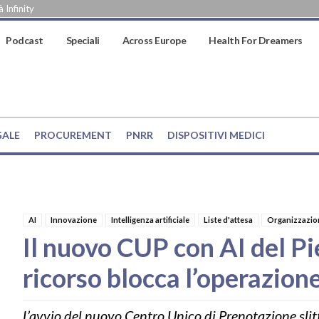
 Infinity
Podcast
Speciali
Across Europe
Health For Dreamers
GALE
PROCUREMENT
PNRR
DISPOSITIVI MEDICI
AI
Innovazione
Intelligenza artificiale
Liste d'attesa
Organizzazio
Il nuovo CUP con AI del Pi
ricorso blocca l’operazion
L’avvio del nuovo Centro Unico di Prenotazione slitt