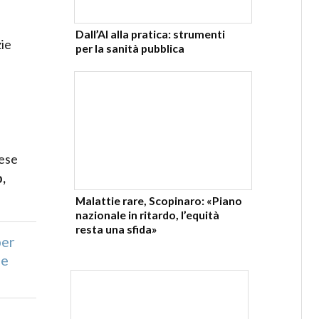
Dall’AI alla pratica: strumenti
zie
per la sanità pubblica
rese
,
Malattie rare, Scopinaro: «Piano
nazionale in ritardo, l’equità
resta una sfida»
per
ne