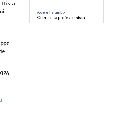
tti sta
ni.
Adele Palumbo
Giornalista professionista
uppo
rie
2026
,
i