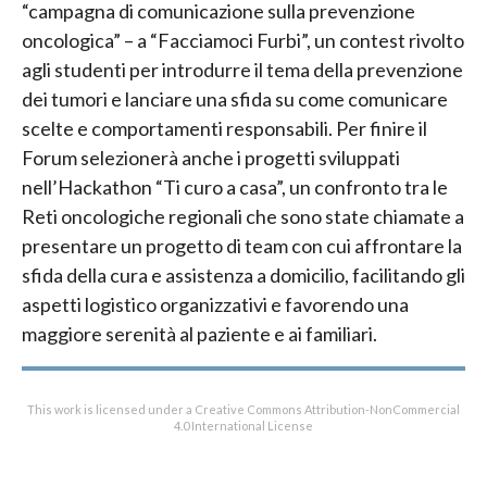
“campagna di comunicazione sulla prevenzione
oncologica” – a “Facciamoci Furbi”, un contest rivolto
agli studenti per introdurre il tema della prevenzione
dei tumori e lanciare una sfida su come comunicare
scelte e comportamenti responsabili. Per finire il
Forum selezionerà anche i progetti sviluppati
nell’Hackathon “Ti curo a casa”, un confronto tra le
Reti oncologiche regionali che sono state chiamate a
presentare un progetto di team con cui affrontare la
sfida della cura e assistenza a domicilio, facilitando gli
aspetti logistico organizzativi e favorendo una
maggiore serenità al paziente e ai familiari.
This work is licensed under a Creative Commons Attribution-NonCommercial
4.0 International License