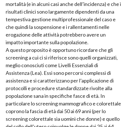
mortalità (e in alcuni casi anche dell’incidenza) e che i
risultati clinici sono largamente dipendenti da una
tempestiva gestione multiprofessionale del caso e
che quindi la sospensione e i rallentamenti nelle
erogazione delle attività potrebbero avere un
impatto importante sulla popolazione.
A questo proposito è opportuno ricordare che gli
screening a cui ci si riferisce sono quelli organizzati,
meglio conosciuti come Livelli Essenziali di
Assistenza (Lea). Essi sono percorsi complessi di
assistenza e si caratterizzano per l’applicazione di
protocolli e procedure standardizzate rivolte alla
popolazione sana in specifiche fasce di età. In
particolare lo screening mammografico e colorettale
coprono la fascia di età dai 50 ai 69 anni (per lo
screening colorettale sia uomini che donne) e quello
del collo dell’utero coinvolge le donne dai 25 ai 64