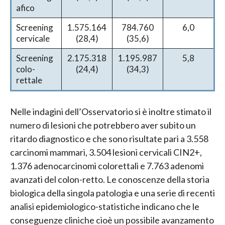
afico
Screening
1.575.164
784.760
6,0
cervicale
(28,4)
(35,6)
Screening
2.175.318
1.195.987
5,8
colo-
(24,4)
(34,3)
rettale
Nelle indagini dell’Osservatorio si è inoltre stimato il
numero di lesioni che potrebbero aver subito un
ritardo diagnostico e che sono risultate pari a 3.558
carcinomi mammari, 3.504 lesioni cervicali CIN2+,
1.376 adenocarcinomi colorettali e 7.763 adenomi
avanzati del colon-retto. Le conoscenze della storia
biologica della singola patologia e una serie di recenti
analisi epidemiologico-statistiche indicano che le
conseguenze cliniche cioè un possibile avanzamento