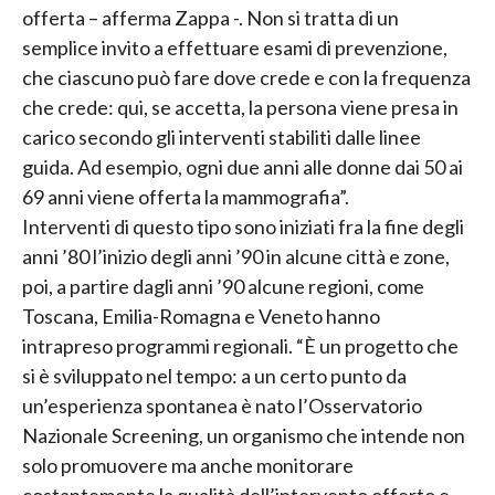
offerta – afferma Zappa -. Non si tratta di un
semplice invito a effettuare esami di prevenzione,
che ciascuno può fare dove crede e con la frequenza
che crede: qui, se accetta, la persona viene presa in
carico secondo gli interventi stabiliti dalle linee
guida. Ad esempio, ogni due anni alle donne dai 50 ai
69 anni viene offerta la mammografia”.
Interventi di questo tipo sono iniziati fra la fine degli
anni ’80 l’inizio degli anni ’90 in alcune città e zone,
poi, a partire dagli anni ’90 alcune regioni, come
Toscana, Emilia-Romagna e Veneto hanno
intrapreso programmi regionali. “È un progetto che
si è sviluppato nel tempo: a un certo punto da
un’esperienza spontanea è nato l’Osservatorio
Nazionale Screening, un organismo che intende non
solo promuovere ma anche monitorare
costantemente la qualità dell’intervento offerto e,