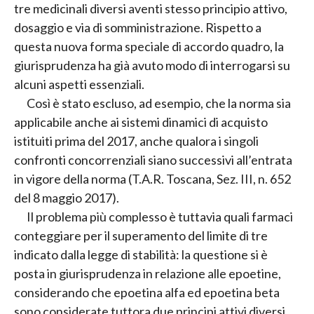
tre medicinali diversi aventi stesso principio attivo,
dosaggio e via di somministrazione. Rispetto a
questa nuova forma speciale di accordo quadro, la
giurisprudenza ha già avuto modo di interrogarsi su
alcuni aspetti essenziali.
Così è stato escluso, ad esempio, che la norma sia
applicabile anche ai sistemi dinamici di acquisto
istituiti prima del 2017, anche qualora i singoli
confronti concorrenziali siano successivi all’entrata
in vigore della norma (T.A.R. Toscana, Sez. III, n. 652
del 8 maggio 2017).
Il problema più complesso è tuttavia quali farmaci
conteggiare per il superamento del limite di tre
indicato dalla legge di stabilità: la questione si è
posta in giurisprudenza in relazione alle epoetine,
considerando che epoetina alfa ed epoetina beta
sono considerate tuttora due principi attivi diversi,