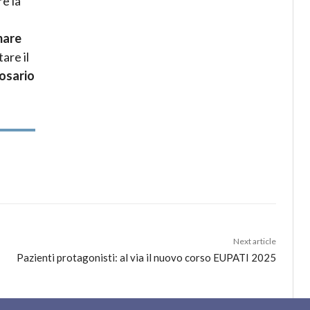
e la
mare
are il
osario
Next article
Pazienti protagonisti: al via il nuovo corso EUPATI 2025