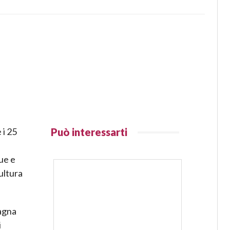
 i 25
Può interessarti
ue e
ultura
magna
i