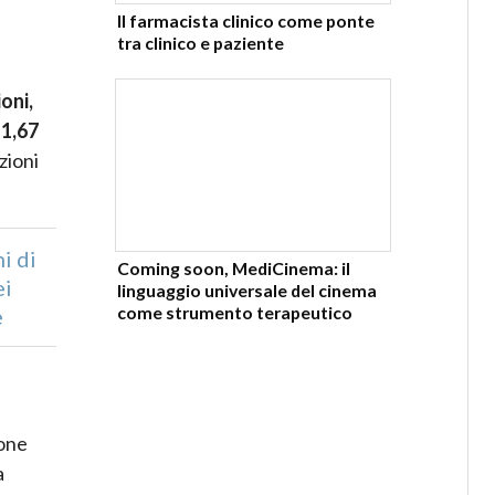
Il farmacista clinico come ponte
tra clinico e paziente
oni,
i
1,67
zioni
i di
Coming soon, MediCinema: il
ei
linguaggio universale del cinema
come strumento terapeutico
e
ione
a