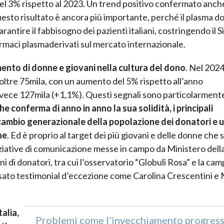
el 3% rispetto al 2023. Un trend positivo confermato anch
 Questo risultato è ancora più importante, perché il plasma d
antire il fabbisogno dei pazienti italiani, costringendo il 
armaci plasmaderivati sul mercato internazionale.
nto di donne e giovani nella cultura del dono
. Nel 2024
ti oltre 75mila, con un aumento del 5% rispetto all’anno
nvece 127mila (+1,1%). Questi segnali sono particolarment
e conferma di anno in anno la sua solidità, i principali
icambio generazionale della popolazione dei donatori e 
ne
. Ed è proprio al target dei più giovani e delle donne che
niziative di comunicazione messe in campo da Ministero dell
 di donatori, tra cui l’osservatorio “Globuli Rosa” e la ca
ssato testimonial d’eccezione come Carolina Crescentini e
talia,
Problemi come l’invecchiamento progress