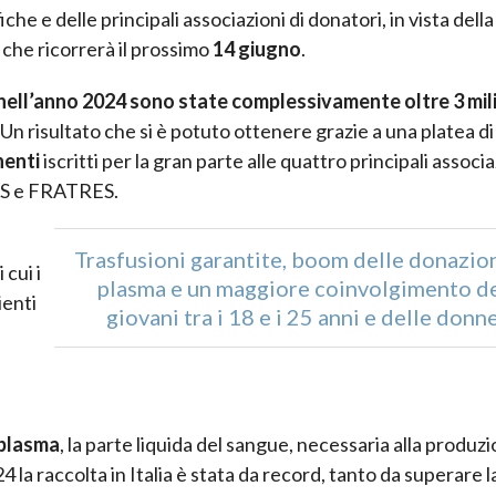
he e delle principali associazioni di donatori, in vista della
che ricorrerà il prossimo
14 giugno
.
ell’anno 2024 sono state complessivamente oltre 3 mili
. Un risultato che si è potuto ottenere grazie a una platea d
nenti
iscritti per la gran parte alle quattro principali associa
DAS e FRATRES.
Trasfusioni garantite, boom delle donazion
i cui i
plasma e un maggiore coinvolgimento d
ienti
giovani tra i 18 e i 25 anni e delle donn
 plasma
, la parte liquida del sangue, necessaria alla produz
 la raccolta in Italia è stata da record, tanto da superare l