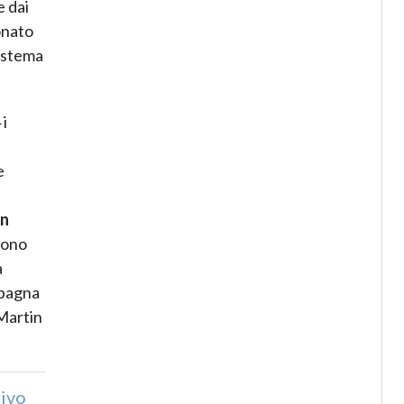
e dai
onato
Sistema
 i
e
un
 sono
a
mpagna
 Martin
ivo