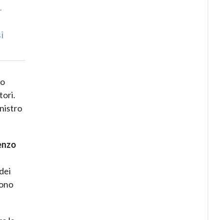
-
i
i
uo
tori.
nistro
enzo
dei
vono