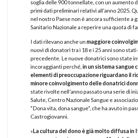
soglia delle 900 tonnellate, con un aumento d
primi dati preliminari relativi all’anno 2025.
nel nostro Paese non è ancora sufficiente a gar
Sanitario Nazionale a reperire una quota di f
I dati rilevano anche un
maggiore coinvolgime
nuovi di donatori tra i 18 e i 25 anni sono sta
precedente. Le nuove donatrici sono state i
incoraggianti perché,
in un sistema sangue ch
elementi di preoccupazione riguardano il r
minore coinvolgimento delle donatrici don
state rivolte nell’anno passato una serie di i
Salute, Centro Nazionale Sangue e associazioni
“Dona vita, dona sangue”, che ha avuto in pa
Castrogiovanni.
«
La cultura del dono è già molto diffusa in I