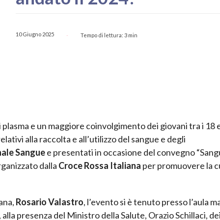
10 Giugno 2025
Tempo di lettura:
3
min
-
 plasma e un maggiore coinvolgimento dei giovani tra i 18 e
ativi alla raccolta e all’utilizzo del sangue e degli
nale Sangue
e presentati in occasione del convegno “Sang
rganizzato dalla
Croce Rossa Italiana
per promuovere la c
iana,
Rosario Valastro
, l’evento si è tenuto presso l’aula 
alla presenza del Ministro della Salute, Orazio Schillaci, de