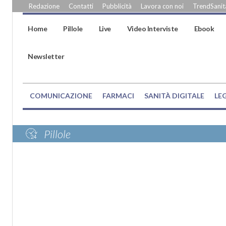
Redazione
Contatti
Pubblicità
Lavora con noi
TrendSanità
Home
Pillole
Live
Video Interviste
Ebook
Newsletter
COMUNICAZIONE
FARMACI
SANITÀ DIGITALE
LE
Pillole