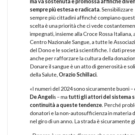
ma va sostenuta e promossa affinché diven
sempre più estesa e radicata
. Sensibilizzare
sempre più cittadini affinché compiano ques
scelta è una priorità che ci vede costanteme
impegnati, insieme alla Croce Rossa Italiana, a
Centro Nazionale Sangue, a tutte le Associaz
del Dono e le società scientifiche. I dati pr
anche per rafforzare la cultura della donazione
Donare il sangue è un atto di generosità e sol
della Salute,
Orazio Schillaci
.
«I numeri del 2024 sono sicuramente buoni –
De Angeli
s – ma
tutti gli attori del sistem
continuità a queste tendenze
. Perché prob
donatori e la non-autosufficienza in materia d
nel giro di un anno. La strada è sicuramente gi