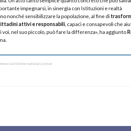
la. Un atto tanto semplice quanto concreto che può salvar
ortante impegnarsi, in sinergia con Istituzioni e realtà
o nonché sensibilizzare la popolazione, al fine di
trasfor
ittadini attivi e responsabili
, capaci e consapevoli che aiut
 voi, nel suo piccolo, può fare la differenza», ha aggiunto
R
ana.
mmercial 4.0 International License