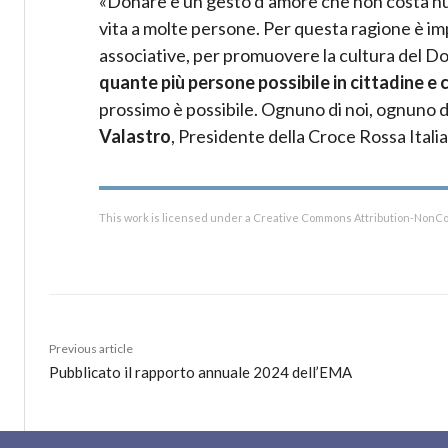
«Donare è un gesto d’amore che non costa nul
vita a molte persone. Per questa ragione è imp
associative, per promuovere la cultura del Don
quante più persone possibile in cittadine e c
prossimo è possibile. Ognuno di noi, ognuno di
Valastro
, Presidente della Croce Rossa Itali
This work is licensed under a Creative Commons Attribution-NonCo
Previous article
Pubblicato il rapporto annuale 2024 dell’EMA