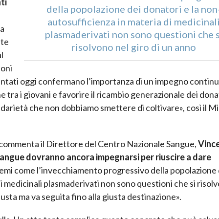
ti
della popolazione dei donatori e la non
autosufficienza in materia di medicinal
ta
plasmaderivati non sono questioni che s
nte
risolvono nel giro di un anno
l
ioni
esentati oggi confermano l’importanza di un impegno contin
 tra i giovani e favorire il ricambio generazionale dei dona
idarietà che non dobbiamo smettere di coltivare», così il Mi
 commenta il Direttore del Centro Nazionale Sangue,
Vinc
a sangue dovranno ancora impegnarsi per riuscire a dare
lemi come l’invecchiamento progressivo della popolazione 
i medicinali plasmaderivati non sono questioni che si risol
usta ma va seguita fino alla giusta destinazione».