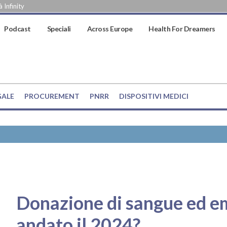
 Infinity
Podcast
Speciali
Across Europe
Health For Dreamers
GALE
PROCUREMENT
PNRR
DISPOSITIVI MEDICI
Donazione di sangue ed 
andato il 2024?