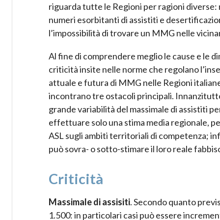
riguarda tutte le Regioni per ragioni divers
numeri esorbitanti di assistiti e desertificaz
l’impossibilità di trovare un MMG nelle vicinan
Al fine di comprendere meglio le cause e le 
criticità insite nelle norme che regolano l’in
attuale e futura di MMG nelle Regioni italiane
incontrano tre ostacoli principali. Innanzitut
grande variabilità del massimale di assistiti 
effettuare solo una stima media regionale, p
ASL sugli ambiti territoriali di competenza; in
può sovra- o sotto-stimare il loro reale fabbis
Criticità
Massimale di assisiti
. Secondo quanto previs
1.500: in particolari casi può essere increme