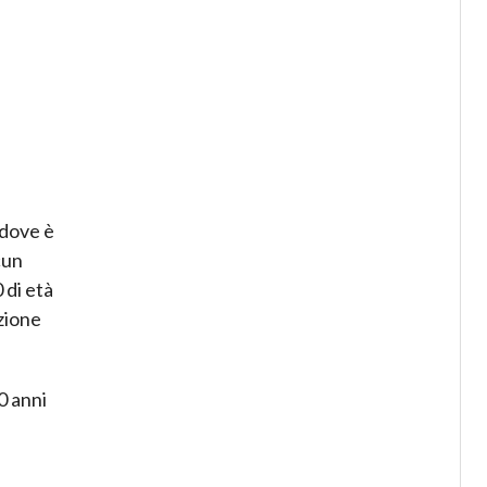
 dove è
cun
 di età
azione
0 anni