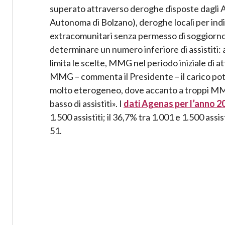
superato attraverso deroghe disposte dagli Acc
Autonoma di Bolzano), deroghe locali per ind
extracomunitari senza permesso di soggiorno,
determinare un numero inferiore di assistiti:
limita le scelte, MMG nel periodo iniziale di a
MMG – commenta il Presidente – il carico poten
molto eterogeneo, dove accanto a troppi MMG
basso di assistiti». I
dati Agenas per l’anno 2
1.500 assistiti; il 36,7% tra 1.001 e 1.500 assis
51.