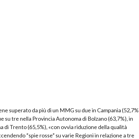
i viene superato da più di un MMG su due in Campania (52,7%)
e su tre nella Provincia Autonoma di Bolzano (63,7%), in
di Trento (65,5%), «con ovvia riduzione della qualità
cendendo “spie rosse” su varie Regioni in relazione a tre