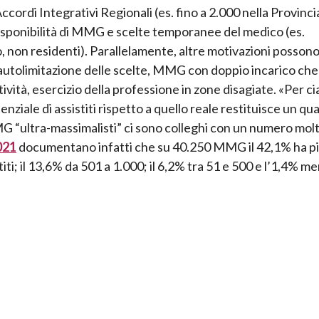
ordi Integrativi Regionali (es. fino a 2.000 nella Provinci
isponibilità di MMG e scelte temporanee del medico (es.
 non residenti). Parallelamente, altre motivazioni posson
 autolimitazione delle scelte, MMG con doppio incarico che
ttività, esercizio della professione in zone disagiate. «Per c
ziale di assistiti rispetto a quello reale restituisce un qu
 “ultra-massimalisti” ci sono colleghi con un numero mol
021
documentano infatti che su 40.250 MMG il 42,1% ha pi
titi; il 13,6% da 501 a 1.000; il 6,2% tra 51 e 500 e l’1,4% me