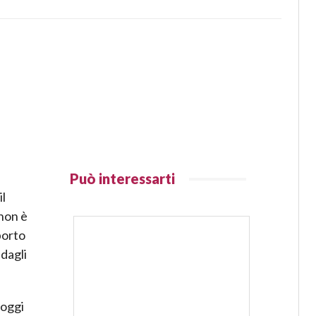
Può interessarti
il
 non è
porto
 dagli
 oggi