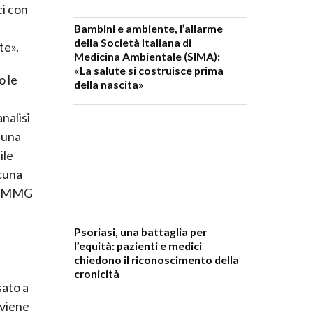
ci con
Bambini e ambiente, l’allarme
della Società Italiana di
te».
Medicina Ambientale (SIMA):
«La salute si costruisce prima
o le
della nascita»
nalisi
o una
ile
scuna
 ai MMG
Psoriasi, una battaglia per
l’equità: pazienti e medici
chiedono il riconoscimento della
cronicità
sato a
 viene