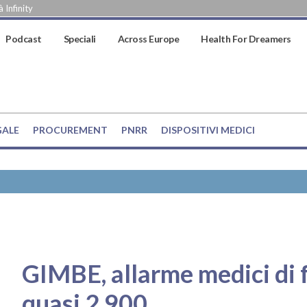
 Infinity
Podcast
Speciali
Across Europe
Health For Dreamers
GALE
PROCUREMENT
PNRR
DISPOSITIVI MEDICI
GIMBE, allarme medici di 
quasi 2.900