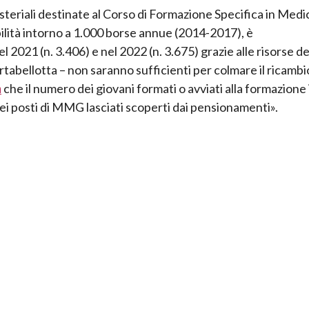
nisteriali destinate al Corso di Formazione Specifica in Medi
ilità intorno a 1.000 borse annue (2014-2017), è
2021 (n. 3.406) e nel 2022 (n. 3.675) grazie alle risorse d
abellotta – non saranno sufficienti per colmare il ricambi
a
che il numero dei giovani formati o avviati alla formazione 
i posti di MMG lasciati scoperti dai pensionamenti».