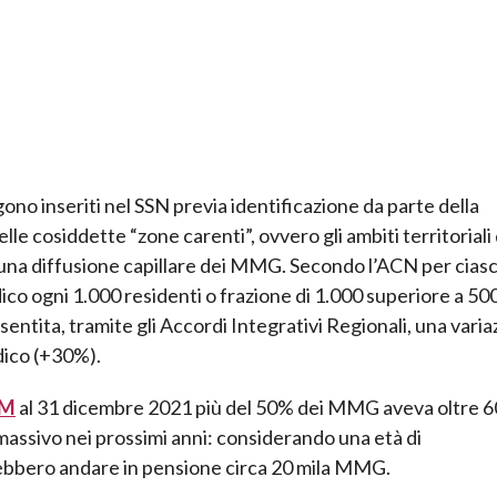
no inseriti nel SSN previa identificazione da parte della
le cosiddette “zone carenti”, ovvero gli ambiti territoriali
 una diffusione capillare dei MMG. Secondo l’ACN per cias
ico ogni 1.000 residenti o frazione di 1.000 superiore a 500
sentita, tramite gli Accordi Integrativi Regionali, una vari
dico (+30%).
AM
al 31 dicembre 2021 più del 50% dei MMG aveva oltre 6
massivo nei prossimi anni: considerando una età di
rebbero andare in pensione circa 20 mila MMG.