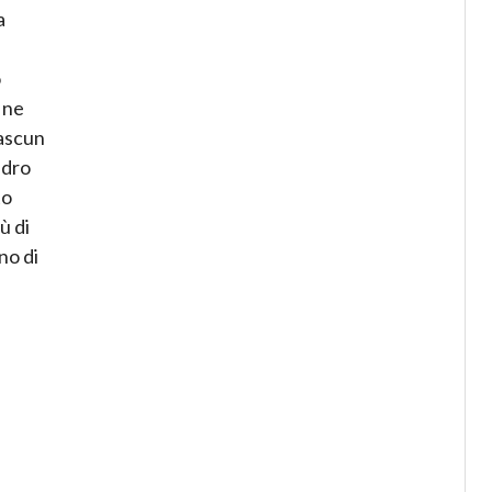
a
o
 ne
iascun
adro
to
ù di
no di