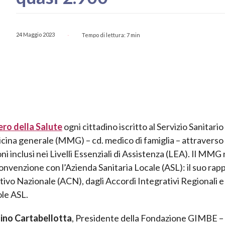
24 Maggio 2023
Tempo di lettura:
7
min
-
ero della Salute
ogni cittadino iscritto al Servizio Sanitario
icina generale (MMG) – cd. medico di famiglia – attraverso 
ni inclusi nei Livelli Essenziali di Assistenza (LEA). Il MMG
nvenzione con l’Azienda Sanitaria Locale (ASL): il suo rap
tivo Nazionale (ACN), dagli Accordi Integrativi Regionali e
ole ASL.
ino Cartabellotta
, Presidente della Fondazione GIMBE –