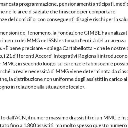
e: mancata programmazione, pensionamenti anticipati, medi
ione nelle aree disagiate che finiscono per comportare
ze del domicilio, con conseguenti disagi e rischi per la salu
dimensioni del fenomeno, la Fondazione GIMBE ha analizzat
serimento dei MMG nel SSN e stimato l’entità della carenza
. «È bene precisare – spiega Cartabellotta – che le nostre a
to, i 21 differenti Accordi Integrativi Regionali introducon
per MMG; in secondo luogo, su carenze e fabbisogni è possib
erché la reale necessità di MMG viene determinata da cia
fine, la distribuzione non uniforme degli assistiti in carico
ogno in relazione alla situazione locale».
to dall’ACN, il numero massimo di assistiti di un MMG è fis
ntato fino a 1.800 assistiti, ma molto spesso questo numero