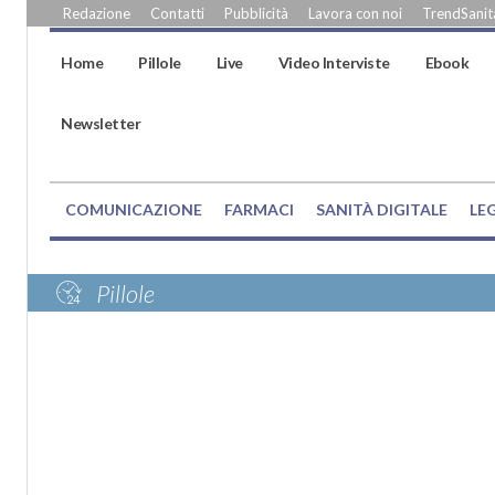
Redazione
Contatti
Pubblicità
Lavora con noi
TrendSanità
Home
Pillole
Live
Video Interviste
Ebook
Newsletter
COMUNICAZIONE
FARMACI
SANITÀ DIGITALE
LE
Pillole