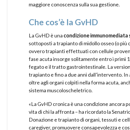
maggiore conoscenza sulla sua gestione.
Che cos’è la GvHD
La GvHD è una
condizione immunomediata 
sottoposti a trapianto di midollo osseo (o più
ovvero trapianti effettuati con cellule proven
fase acuta insorge solitamente entro i primi 1
fegato e il tratto gastrointestinale. La versio
trapianto e fino a due anni dall’intervento. I
oltre agli organi colpiti nella forma acuta, an
sistema muscoloscheletrico.
«La GvHD cronica è una condizione ancora po
vita di chi la affronta – ha ricordato la Senatr
Donazione e trapianto di organi, tessuti e cel
caregiver, promuovere consapevolezza e costru