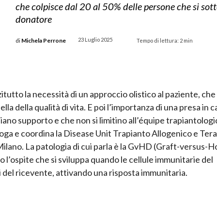
che colpisce dal 20 al 50% delle persone che si sot
donatore
23 Luglio 2025
di
Michela Perrone
Tempo di lettura:
2
min
utto la necessità di un approccio olistico al paziente, che
 della qualità di vita. E poi l’importanza di una presa in c
diano supporto e che non si limitino all’équipe trapiantologi
ga e coordina la Disease Unit Trapianto Allogenico e Ter
Milano. La patologia di cui parla è la GvHD (Graft-versus-H
o l’ospite che si sviluppa quando le cellule immunitarie del
del ricevente, attivando una risposta immunitaria.