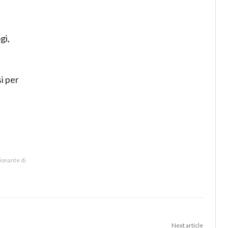
gi,
i per
zionante di
Next article