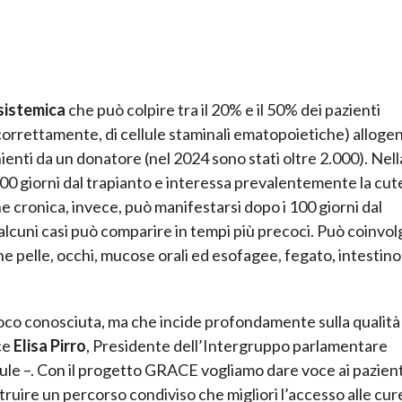
sistemica
che può colpire tra il 20% e il 50% dei pazienti
 correttamente, di cellule staminali ematopoietiche) alloge
ienti da un donatore (nel 2024 sono stati oltre 2.000). Nell
00 giorni dal trapianto e interessa prevalentemente la cute,
ne cronica, invece, può manifestarsi dopo i 100 giorni dal
n alcuni casi può comparire in tempi più precoci. Può coinvol
che pelle, occhi, mucose orali ed esofagee, fegato, intestino
co conosciuta, ma che incide profondamente sulla qualità 
ice
Elisa Pirro
, Presidente dell’Intergruppo parlamentare
lule –. Con il progetto GRACE vogliamo dare voce ai pazienti
ire un percorso condiviso che migliori l’accesso alle cure 