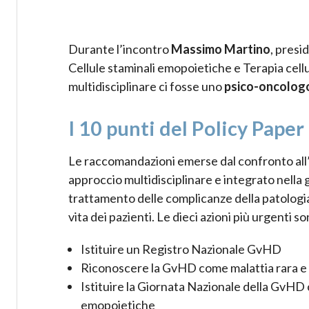
Durante l’incontro
Massimo Martino
, presi
Cellule staminali emopoietiche e Terapia cel
multidisciplinare ci fosse uno
psico-oncolog
I 10 punti del Policy Paper
Le raccomandazioni emerse dal confronto all
approccio multidisciplinare e integrato nella 
trattamento delle complicanze della patologia, c
vita dei pazienti. Le dieci azioni più urgenti so
Istituire un Registro Nazionale GvHD
Riconoscere la GvHD come malattia rara e 
Istituire la Giornata Nazionale della GvHD c
emopoietiche