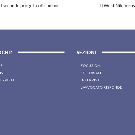
 il secondo progetto di comune
Il West Nile Virus
RCHI?
SEZIONI
NE
FOCUS ON
IVE
EDITORIALE
TERVISTE
INTERVISTE
L’AVVOCATO RISPONDE
I