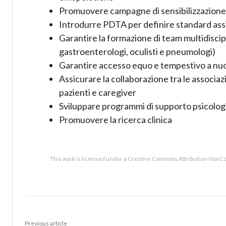
Promuovere campagne di sensibilizzazione
Introdurre PDTA per definire standard assi
Garantire la formazione di team multidiscipl
gastroenterologi, oculisti e pneumologi)
Garantire accesso equo e tempestivo a nuo
Assicurare la collaborazione tra le associaz
pazienti e caregiver
Sviluppare programmi di supporto psicologi
Promuovere la ricerca clinica
This work is licensed under a Creative Commons Attribution-NonCo
Previous article