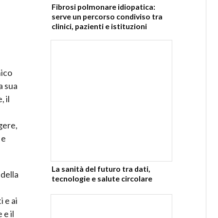
Fibrosi polmonare idiopatica:
serve un percorso condiviso tra
clinici, pazienti e istituzioni
nico
a sua
 il
gere,
 e
La sanità del futuro tra dati,
della
tecnologie e salute circolare
 e ai
e il