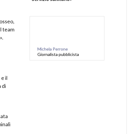
 osseo,
el team
».
Michela Perrone
Giornalista pubblicista
e il
 di
cata
inali