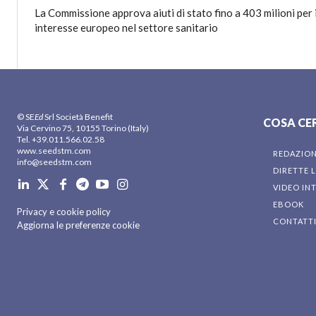
La Commissione approva aiuti di stato fino a 403 milioni per
interesse europeo nel settore sanitario
© SE
Ed
Srl Società Benefit
COSA CE
Via Cervino 75, 10155 Torino (Italy)
Tel. +39.011.566.02.58
www.seedstm.com
REDAZIO
info@seedstm.com
DIRETTE L
VIDEO IN
EBOOK
Privacy e cookie policy
CONTATT
Aggiorna le preferenze cookie