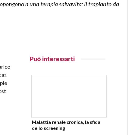
topongono a una terapia salvavita: il trapianto da
Può interessarti
arico
ca».
apie
ost
Malattia renale cronica, la sfida
dello screening