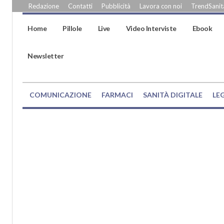
Redazione
Contatti
Pubblicità
Lavora con noi
TrendSanità
Home
Pillole
Live
Video Interviste
Ebook
Newsletter
COMUNICAZIONE
FARMACI
SANITÀ DIGITALE
LE