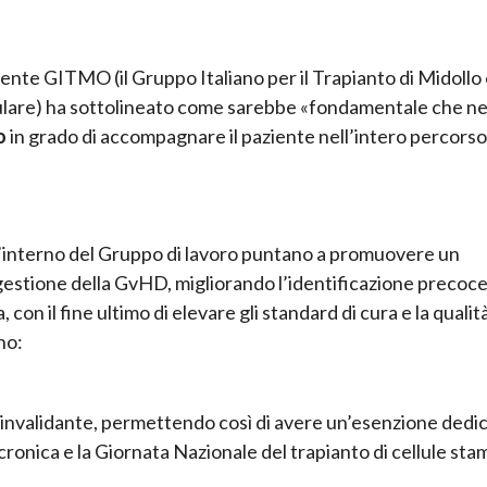
dente GITMO (il Gruppo Italiano per il Trapianto di Midollo
lulare) ha sottolineato come sarebbe «fondamentale che n
o
in grado di accompagnare il paziente nell’intero percorso
’interno del Gruppo di lavoro puntano a promuovere un
gestione della GvHD, migliorando l’identificazione precoce 
on il fine ultimo di elevare gli standard di cura e la qualità
no:
invalidante, permettendo così di avere un’esenzione dedi
ronica e la Giornata Nazionale del trapianto di cellule stam