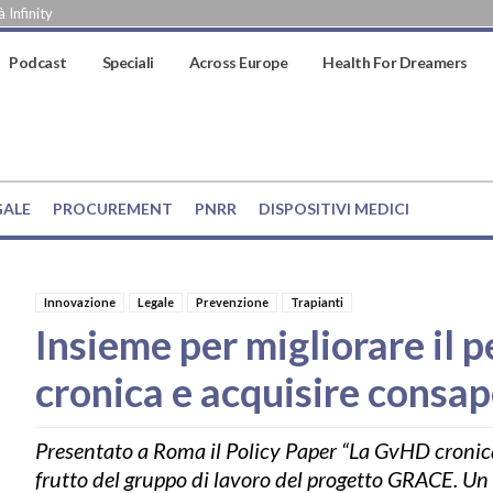
 Infinity
Podcast
Speciali
Across Europe
Health For Dreamers
GALE
PROCUREMENT
PNRR
DISPOSITIVI MEDICI
Innovazione
Legale
Prevenzione
Trapianti
Insieme per migliorare il
cronica e acquisire consa
Presentato a Roma il Policy Paper “La GvHD cronica
frutto del gruppo di lavoro del progetto GRACE. Un 