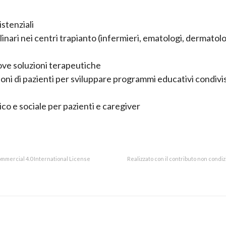
stenziali
inari nei centri trapianto (infermieri, ematologi, dermatolo
ve soluzioni terapeutiche
ioni di pazienti per sviluppare programmi educativi condivis
co e sociale per pazienti e caregiver
mmercial 4.0 International License
Realizzato con il contributo non condi