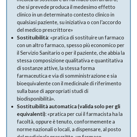
che si prevede produca il medesimo effetto
clinico in un determinato contesto clinico in
qualsiasi paziente, su iniziativa o con l’accordo
del medico prescrittore»
Sostituibilità
: «pratica di sostituire un farmaco
con un altro farmaco, spesso più economico per
il Servizio Sanitario o per il paziente, che abbia la
stessa composizione qualitativa e quantitativa
di sostanze attive, la stessa forma
farmaceutica e via di somministrazione e sia
bioequivalente con il medicinale di riferimento
sulla base di appropriati studi di
biodisponibilità».
Sostituibilità automatica (valida solo per gli
equivalenti)
: «pratica per cui il farmacista ha la
facoltà, oppure è tenuto, conformemente a
norme nazionali o locali, a dispensare, al posto
del medicinale prescritto, un farmaco