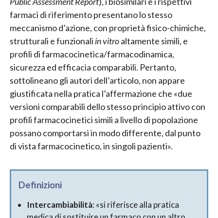
Public Assessment Report
), i biosimilari e i rispettivi
farmaci di riferimento presentano lo stesso
meccanismo d’azione, con proprietà fisico-chimiche,
strutturali e funzionali
in vitro
altamente simili, e
profili di farmacocinetica/farmacodinamica,
sicurezza ed efficacia comparabili. Pertanto,
sottolineano gli autori dell’articolo, non appare
giustificata nella pratica l’affermazione che «due
versioni comparabili dello stesso principio attivo con
profili farmacocinetici simili a livello di popolazione
possano comportarsi in modo differente, dal punto
di vista farmacocinetico, in singoli pazienti».
Definizioni
Intercambiabilità
: «si riferisce alla pratica
medica di sostituire un farmaco con un altro,