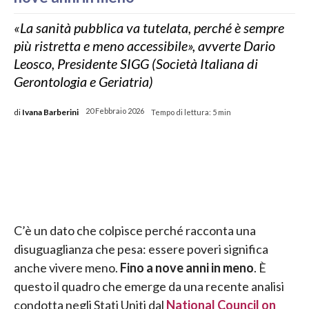
«La sanità pubblica va tutelata, perché è sempre
più ristretta e meno accessibile», avverte Dario
Leosco, Presidente SIGG (Società Italiana di
Gerontologia e Geriatria)
di
Ivana Barberini
20 Febbraio 2026
Tempo di lettura:
5
min
C’è un dato che colpisce perché racconta una
disuguaglianza che pesa: essere poveri significa
anche vivere meno.
Fino a nove anni in meno
. È
questo il quadro che emerge da una recente analisi
condotta negli Stati Uniti dal
National Council on