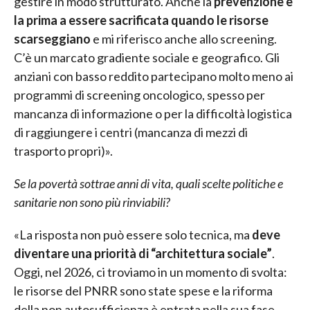
gestire in modo strutturato. Anche la
prevenzione è
la prima a essere sacrificata quando le risorse
scarseggiano
e mi riferisco anche allo screening.
C’è un marcato gradiente sociale e geografico. Gli
anziani con basso reddito partecipano molto meno ai
programmi di screening oncologico, spesso per
mancanza di informazione o per la difficoltà logistica
di raggiungere i centri (mancanza di mezzi di
trasporto propri)».
Se la povertà sottrae anni di vita, quali scelte politiche e
sanitarie non sono più rinviabili?
«La risposta non può essere solo tecnica, ma
deve
diventare una priorità di “architettura sociale”
.
Oggi, nel 2026, ci troviamo in un momento di svolta:
le risorse del PNRR sono state spese e la riforma
della non autosufficienza è entrata nella sua fase