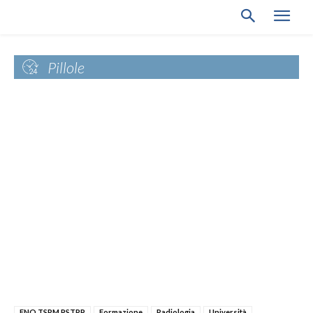
Pillole
FNO TSRM PSTRP
Formazione
Radiologia
Università