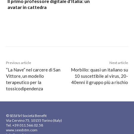
Il primo professore digitale d’Italia: un
avatar in cattedra
Previous article
Next article
“La Nave” nel carcere di San
Morbillo: quasi un italiano su
Vittore, un modello
10 suscettibile al virus, 20-
terapeutico per la
40enni il gruppo più a rischio
tossicodipendenza
© SE
Ed
Srl Società Benefit
Via Cervino 75, 10155 Torino (Italy)
Tel. +39.011.566.02.58
www.seedstm.com