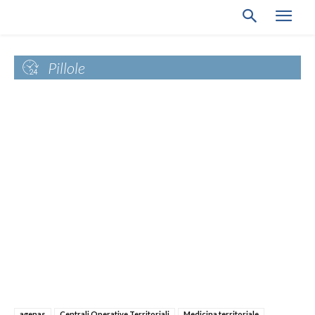
Pillole
agenas
Centrali Operative Territoriali
Medicina territoriale