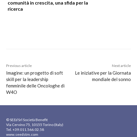
comunità in crescita, una sfida per la
ricerca
Previous article
Next article
Imagine: un progetto di soft
Le iniziative per la Giornata
skill per la leadership
mondiale del sonno
femminile delle Oncologhe di
W4O
© SE
Ed
Srl Società Benefit
Via Cervino 75, 10155 Torino (Italy)
Tel. +39.011.566.02.58
www.seedstm.com