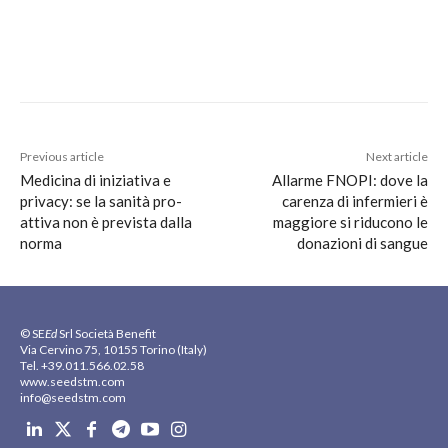
Previous article
Next article
Medicina di iniziativa e
Allarme FNOPI: dove la
privacy: se la sanità pro-
carenza di infermieri è
attiva non è prevista dalla
maggiore si riducono le
norma
donazioni di sangue
© SE
Ed
Srl Società Benefit
Via Cervino 75, 10155 Torino (Italy)
Tel. +39.011.566.02.58
www.seedstm.com
info@seedstm.com