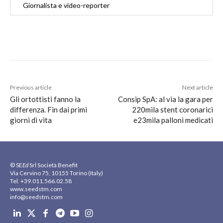
Giornalista e video-reporter
Previous article
Next article
Gli ortottisti fanno la
Consip SpA: al via la gara per
differenza. Fin dai primi
220mila stent coronarici
giorni di vita
e23mila palloni medicati
© SE
Ed
Srl Società Benefit
Via Cervino 75, 10155 Torino (Italy)
Tel. +39.011.566.02.58
www.seedstm.com
info@seedstm.com