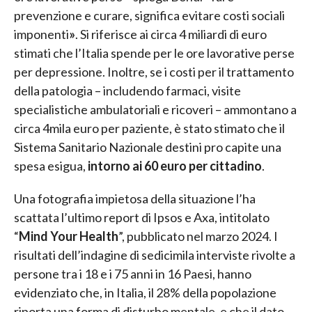
prevenzione e curare, significa evitare costi sociali
imponenti
»
. Si riferisce ai circa 4 miliardi di euro
stimati che l’Italia spende per le ore lavorative perse
per depressione. Inoltre, se i costi per il trattamento
della patologia – includendo farmaci, visite
specialistiche ambulatoriali e ricoveri – ammontano a
circa 4mila euro per paziente, è stato stimato che il
Sistema Sanitario Nazionale destini pro capite una
spesa esigua,
intorno ai 60 euro per cittadino
.
Una fotografia impietosa della situazione l’ha
scattata l’ultimo report di Ipsos e Axa, intitolato
“
Mind Your Health
”, pubblicato nel marzo 2024. I
risultati dell’indagine di sedicimila interviste rivolte a
persone tra i 18 e i 75 anni in 16 Paesi, hanno
evidenziato che, in Italia, il 28% della popolazione
riporta una forma di disturbo mentale, e che il dato