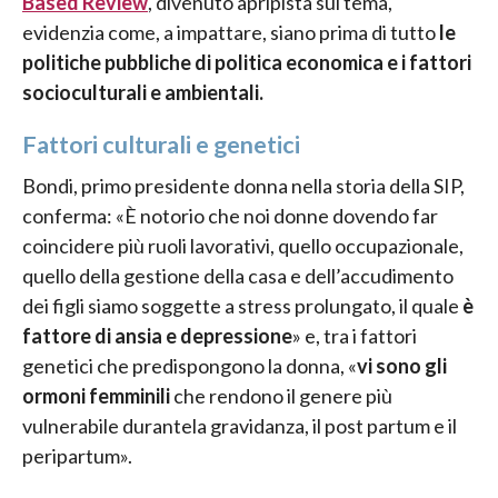
Based
Review
, divenuto apripista sul tema,
evidenzia come, a impattare, siano prima di tutto
le
politiche pubbliche di politica economica e i fattori
socioculturali e ambientali.
Fattori culturali e genetici
Bondi, primo presidente donna nella storia della SIP,
conferma: «È notorio che noi donne dovendo far
coincidere più ruoli lavorativi, quello occupazionale,
quello della gestione della casa e dell’accudimento
dei figli siamo soggette a stress prolungato, il quale
è
fattore di ansia e depressione
» e, tra i fattori
genetici che predispongono la donna, «
vi sono gli
ormoni femminili
che rendono il genere più
vulnerabile durantela gravidanza, il post partum e il
peripartum».