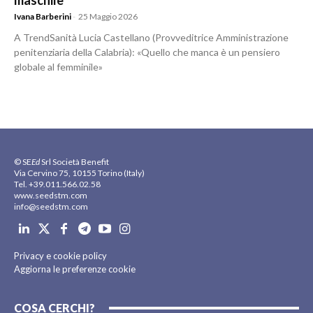
maschile
Ivana Barberini
-
25 Maggio 2026
A TrendSanità Lucia Castellano (Provveditrice Amministrazione
penitenziaria della Calabria): «Quello che manca è un pensiero
globale al femminile»
© SE
Ed
Srl Società Benefit
Via Cervino 75, 10155 Torino (Italy)
Tel. +39.011.566.02.58
www.seedstm.com
info@seedstm.com
Privacy e cookie policy
Aggiorna le preferenze cookie
COSA CERCHI?