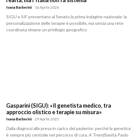
realtà, ma l’Italia non fa sistema
Ivana Barberini
-
16 Aprile 2026
SIGU e SIF presentano al Senato la prima indagine nazionale: la
personalizzazione delle terapie è possibile, ma senza una rete
coordinata rimane un privilegio geografico
Gasparini (SIGU): «Il genetista medico, tra
approccio olistico e terapie su misura»
Ivana Barberini
-
29 Aprile 2025
Dalla diagnosi alla presa in carico del paziente: perché la genetica
è sempre più centrale nel percorso di cura. A TrendSanità Paolo