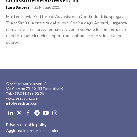
collasso dei servizi essenziali
Ivana Barberini
-
22 Maggio 2025
Matteo Nevi, Direttore di Assosistema Confindustria, spiega a
TrendSanità le criticità del nuovo Codice degli Appalti, l’urgenza
di una revisione prezzi equa tra lavori e servizi e le conseguenze
concrete per cittadini e operatori sanitari se non si interviene
subito
© SE
Ed
Srl Società Benefit
Via Cervino 75, 10155 Torino (Italy)
Tel. +39.011.566.02.58
www.seedstm.com
info@seedstm.com
Privacy e cookie policy
Aggiorna le preferenze cookie