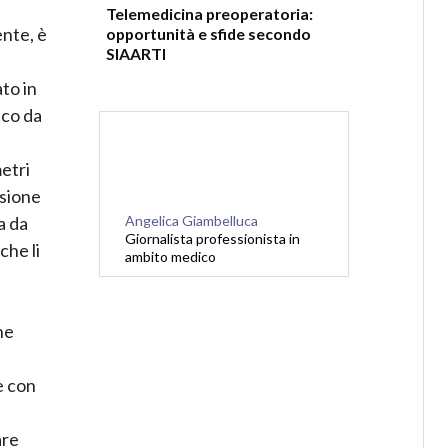
Telemedicina preoperatoria:
ente, è
opportunità e sfide secondo
SIAARTI
to in
ico da
metri
ssione
Angelica Giambelluca
a da
Giornalista professionista in
che li
ambito medico
ne
e con
are