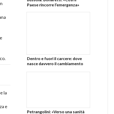
in
Paese rincorre l’emergenza»
ana
le
co.
Dentro e fuori il carcere: dove
nasce davvero il cambiamento
e la
za e
Petrangolini: «Verso una sanità