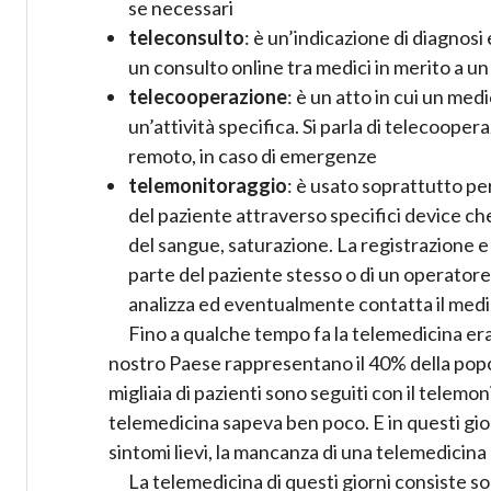
se necessari
teleconsulto
: è un’indicazione di diagnosi 
un consulto online tra medici in merito a u
telecooperazione
: è un atto in cui un me
un’attività specifica. Si parla di telecoop
remoto, in caso di emergenze
telemonitoraggio
: è usato soprattutto per
del paziente attraverso specifici device c
del sangue, saturazione. La registrazione e
parte del paziente stesso o di un operatore 
analizza ed eventualmente contatta il med
Fino a qualche tempo fa la telemedicina era
nostro Paese rappresentano il 40% della pop
migliaia di pazienti sono seguiti con il telemon
telemedicina sapeva ben poco. E in questi gi
sintomi lievi, la mancanza di una telemedicina 
La telemedicina di questi giorni consiste s