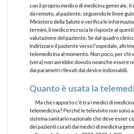
con il proprio medico di medicina generale. I
da remoto, al paziente, seguendo le linee guid
Ministero della Salute e verifica le informazion
termini, il medico incrocia le risposte al ques
valutazione del paziente. Se dal quadro clini
indirizzare il paziente verso l’ospedale, altri
telemedicina al momento. Non poco, per chi v
(vera) non avrebbe dovuto neanche essere nece
dai parametri rilevati dai device indossabili.
Quanto è usata la telemedic
Ma che rapporto c’è tra i medici di medicin
telemedicina? Perché le televisite non sono ar
sistema sanitario nazionale che deve esser c
dei pazienti curati dai medici di medicina ge