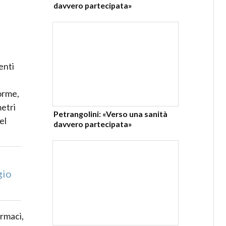
davvero partecipata»
enti
orme,
metri
Petrangolini: «Verso una sanità
el
davvero partecipata»
gio
armaci,