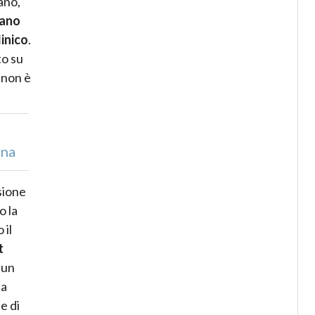
ano,
sano
inico
.
to su
a non è
ina
usione
o la
 il
t
i un
la
e di