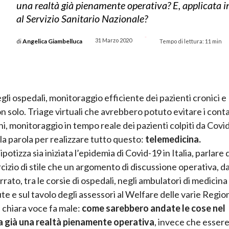
una realtà già pienamente operativa? E, applicata 
al Servizio Sanitario Nazionale?
-
31 Marzo 2020
di
Angelica Giambelluca
Tempo di lettura:
11
min
li ospedali, monitoraggio efficiente dei pazienti cronici e
on solo. Triage virtuali che avrebbero potuto evitare i conta
rni, monitoraggio in tempo reale dei pazienti colpiti da Covi
la parola per realizzare tutto questo:
telemedicina.
potizza sia iniziata l’epidemia di Covid-19 in Italia, parlare d
cizio di stile che un argomento di discussione operativa, d
rato, tra le corsie di ospedali, negli ambulatori di medicina
te e sul tavolo degli assessori al Welfare delle varie Regio
a chiara voce fa male:
come sarebbero andate le cose nel
a già una realtà pienamente operativa
, invece che esser