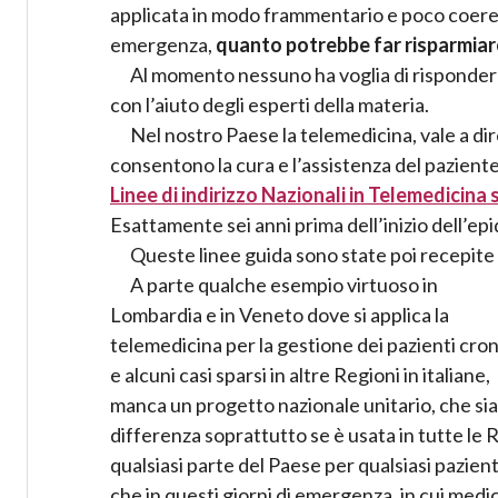
applicata in modo frammentario e poco coerent
emergenza,
quanto potrebbe far risparmiare
Al momento nessuno ha voglia di rispondere
con l’aiuto degli esperti della materia.
Nel nostro Paese la telemedicina, vale a di
consentono la cura e l’assistenza del paziente
Linee di indirizzo Nazionali in Telemedicina
Esattamente sei anni prima dell’inizio dell’ep
Queste linee guida sono state poi recepite da
A parte qualche esempio virtuoso in
Lombardia e in Veneto dove si applica la
telemedicina per la gestione dei pazienti cron
e alcuni casi sparsi in altre Regioni in italiane,
manca un progetto nazionale unitario, che sia
differenza soprattutto se è usata in tutte le R
qualsiasi parte del Paese per qualsiasi pazien
che in questi giorni di emergenza, in cui medic