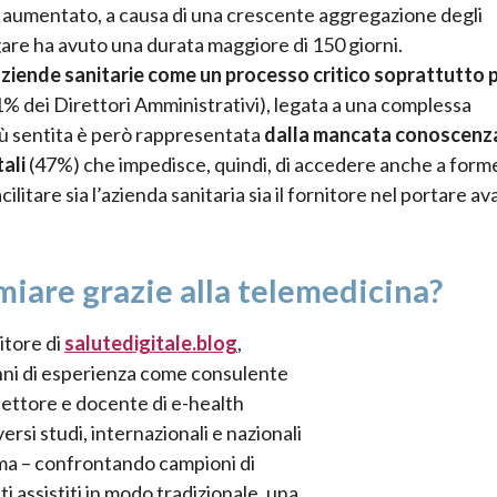
 è aumentato, a causa di una crescente aggregazione degli
e gare ha avuto una durata maggiore di 150 giorni.
aziende sanitarie come un processo critico soprattutto p
1% dei Direttori Amministrativi), legata a una complessa
iù sentita è però rappresentata
dalla mancata conoscenza
ali
(47%) che impedisce, quindi, di accedere anche a form
tare sia l’azienda sanitaria sia il fornitore nel portare av
iare grazie alla telemedicina?
ditore di
salutedigitale.blog
,
 anni di esperienza come consulente
settore e docente di e-health
rsi studi, internazionali e nazionali
rma – confrontando campioni di
i assistiti in modo tradizionale, una