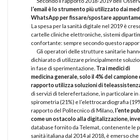
Secondo il rapporto 2018-2019 dell’Osservat
l’email è lo strumento più utilizzato dai medi
WhatsApp per fissare/spostare appuntamenti
La spesa per la sanità digitale nel 2019 è cre
cartelle cliniche elettroniche, sistemi dipartim
confortante: sempre secondo questo rapporto, 
Gli operatori delle strutture sanitarie hann
dichiarato di utilizzare principalmente soluzio
in fase di sperimentazione.
Tra i medici di
medicina generale, solo il 4% del campione 
rapporto utilizza soluzioni di teleassistenza
di servizi di telerefertazione, in particolare i
spirometria (21%) e l’elettrocardiografia (19
rapporto del Politecnico di Milano,
l’ente pu
come un ostacolo alla digitalizzazione, inv
database fornito da Telemat, contenente le pr
sanità italiana dal 2014 al 2018, è emerso che