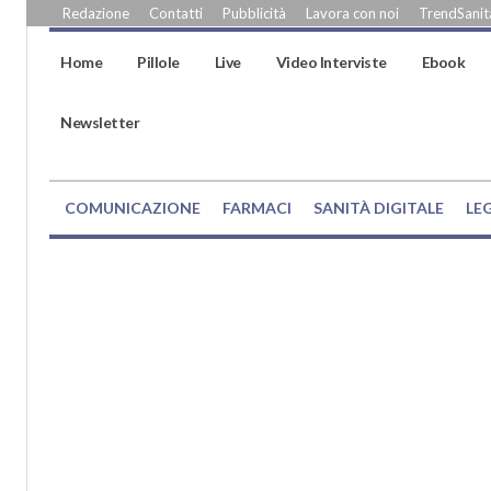
Redazione
Contatti
Pubblicità
Lavora con noi
TrendSanità
Home
Pillole
Live
Video Interviste
Ebook
Newsletter
COMUNICAZIONE
FARMACI
SANITÀ DIGITALE
LE