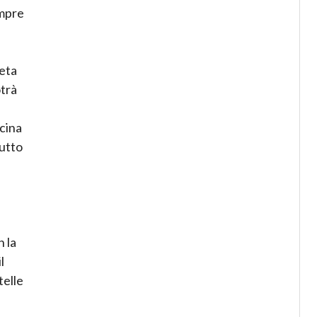
empre
i
leta
otrà
cina
tutto
n la
l
telle