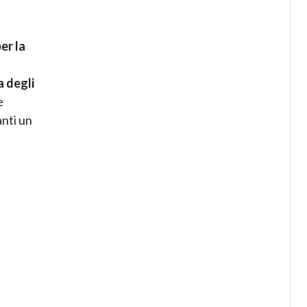
er la
 degli
e
anti un