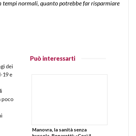
in tempi normali, quanto potrebbe far risparmiare
Può interessarti
gi dei
d-19 e
i
a poco
ni
Manovra, la sanità senza
e
bussola. Bonaretti: «Così il