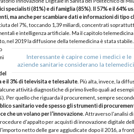
orio Innovazione Digitale in Sanità del Politecnico di Mil
ci specialisti (81%) e di famiglia (85%). Il 57% e il 64% u
, ma anche per scambiare dati e informazioni di tipo cl
sciuta del 7%, toccando 1,39 miliardi, concentrati soprattut
entali e intelligenza artificiale. Ma il capitolo telemedicin
nel 2019 la diffusione della telemedicina è stata stabile.
o
Interessante è capire come i medici e le
ni
aziende sanitarie considerano la telemedic
del
 e il 3% di televisita e telesalute
. Più alta, invece, la diff
n alcune attività diagnostiche di primo livello quali ad esempi
%). Per quello che riguarda il procurement, sempre secondo
bblico sanitario vede spesso gli strumenti di procuremen
ece che un volano per l’innovazione
. Attraverso l’analisi d
ocedure d’appalto per acquisti di innovazione digitale del
 l’importo netto delle gare aggiudicate dopo il 2016, a front