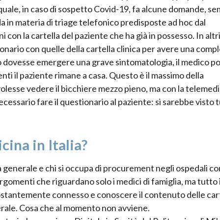
l quale, in caso di sospetto Covid-19, fa alcune domande, s
a in materia di triage telefonico predisposte ad hoc dal
i con la cartella del paziente che ha già in possesso. In altr
tionario con quelle della cartella clinica per avere una comp
co dovesse emergere una grave sintomatologia, il medico p
menti il paziente rimane a casa. Questo è il massimo della
olesse vedere il bicchiere mezzo pieno, ma con la telemedi
ssario fare il questionario al paziente: si sarebbe visto 
ina in Italia?
a generale e chi si occupa di procurement negli ospedali co
gomenti che riguardano solo i medici di famiglia, ma tutto i
ostantemente connesso e conoscere il contenuto delle car
nerale. Cosa che al momento non avviene.