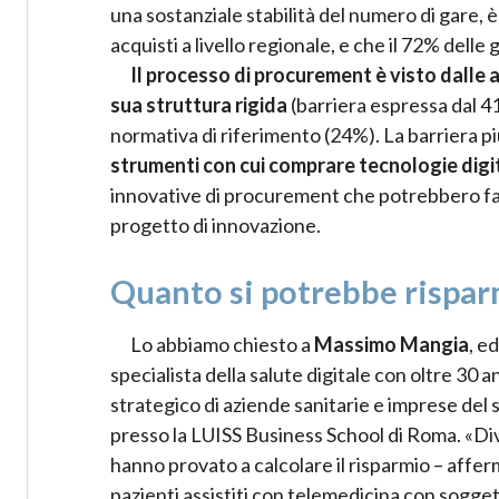
una sostanziale stabilità del numero di gare,
acquisti a livello regionale, e che il 72% dell
Il processo di procurement è visto dalle 
sua struttura rigida
(barriera espressa dal 4
normativa di riferimento (24%). La barriera p
strumenti con cui comprare tecnologie digit
innovative di procurement che potrebbero facili
progetto di innovazione.
Quanto si potrebbe risparm
Lo abbiamo chiesto a
Massimo Mangia
, e
specialista della salute digitale con oltre 30
strategico di aziende sanitarie e imprese del 
presso la LUISS Business School di Roma. «Dive
hanno provato a calcolare il risparmio – affe
pazienti assistiti con telemedicina con soggett