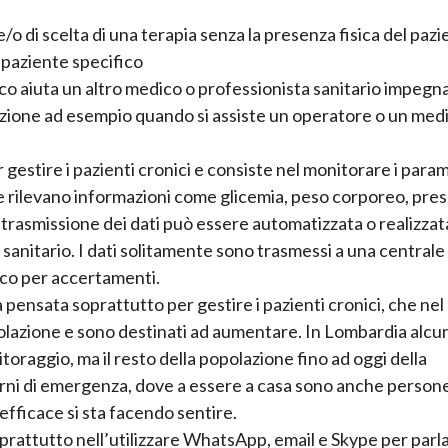
e/o di scelta di una terapia senza la presenza fisica del pazi
n paziente specifico
dico aiuta un altro medico o professionista sanitario impegna
erazione ad esempio quando si assiste un operatore o un med
 gestire i pazienti cronici e consiste nel monitorare i para
he rilevano informazioni come glicemia, peso corporeo, pre
 trasmissione dei dati può essere automatizzata o realizzat
sanitario. I dati solitamente sono trasmessi a una centrale 
ico per accertamenti.
 pensata soprattutto per gestire i pazienti cronici, che nel
olazione e sono destinati ad aumentare. In Lombardia alcu
itoraggio, ma il resto della popolazione fino ad oggi della
orni di emergenza, dove a essere a casa sono anche person
efficace si sta facendo sentire.
oprattutto nell’utilizzare WhatsApp, email e Skype per parl