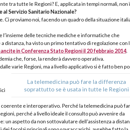
e tra tutte le Regioni? E, applicata in tempi normali, non 
 al Servizio Sanitario Nazionale?
. Ci proviamo noi, facendo un quadro della situazione itali
re l’insieme delle tecniche mediche e informatiche che
 a distanza, ha visto un primo tentativo di regolazione con 
 sancite in Conferenza Stato Regioni il 20 febbraio 2014
.
idemia che, forse, la renderà davvero operativa.
lle varie Regioni, ma a livello applicativo si è fatto ben po
La telemedicina può fare la differenza
soprattutto se è usata in tutte le Regioni
ici
 coerente e interoperativo. Perché la telemedicina può far
egioni, perché a livello ideale il consulto può avvenire da
te: un aspetto da non sottovalutare dell’assistenza a distan
i dei focolai principali sono sovraccarichi, avrebbe fatto la