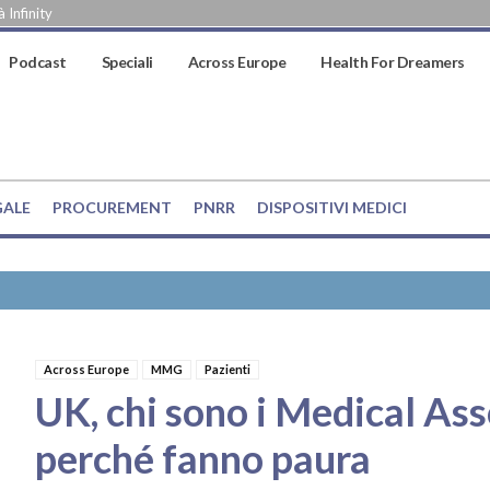
 Infinity
Podcast
Speciali
Across Europe
Health For Dreamers
GALE
PROCUREMENT
PNRR
DISPOSITIVI MEDICI
Across Europe
MMG
Pazienti
UK, chi sono i Medical Ass
perché fanno paura