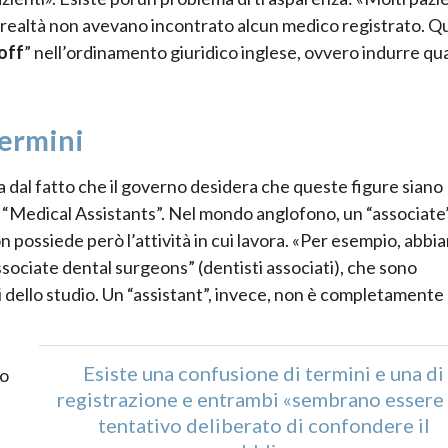
 realtà non avevano incontrato alcun medico registrato. Q
off
” nell’ordinamento giuridico inglese, ovvero indurre q
termini
 dal fatto che il governo desidera che queste figure siano
“Medical Assistants”. Nel mondo anglofono, un “associate
 possiede però l’attività in cui lavora. «Per esempio, abbi
associate dental surgeons” (dentisti associati), che sono
 dello studio. Un “assistant”, invece, non è completamente
Esiste una confusione di termini e una di
no
registrazione e entrambi «sembrano essere
tentativo deliberato di confondere il