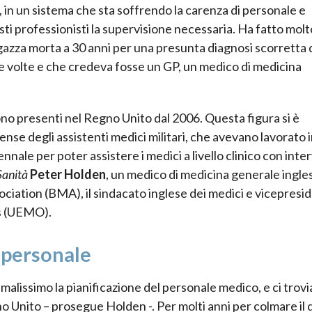
 in un sistema che sta soffrendo la carenza di personale e
ti professionisti la supervisione necessaria. Ha fatto molt
agazza morta a 30 anni per una presunta diagnosi scorretta 
 volte e che credeva fosse un GP, un medico di medicina
ono presenti nel Regno Unito dal 2006. Questa figura si è
nse degli assistenti medici militari, che avevano lavorato in
nnale per poter assistere i medici a livello clinico con inte
Sanità
Peter Holden
, un medico di medicina generale ingle
ociation (BMA), il sindacato inglese dei medici e vicepresi
rs (UEMO).
i personale
 malissimo la pianificazione del personale medico, e ci trov
o Unito – prosegue Holden -. Per molti anni per colmare il 