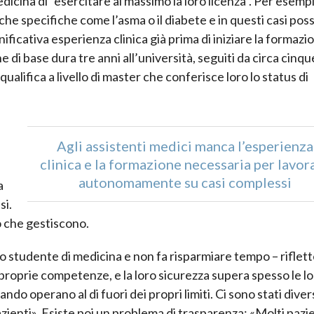
dicina di “esercitare al massimo la loro licenza”. Per esempi
iche specifiche come l’asma o il diabete e in questi casi po
ificativa esperienza clinica già prima di iniziare la formazi
 di base dura tre anni all’università, seguiti da circa cinqu
ualifica a livello di master che conferisce loro lo status di
Agli assistenti medici manca l’esperienza
clinica e la formazione necessaria per lavor
autonomamente su casi complessi
a
si.
 che gestiscono.
o studente di medicina e non fa risparmiare tempo – riflet
e proprie competenze, e la loro sicurezza supera spesso le l
do operano al di fuori dei propri limiti. Ci sono stati divers
 pazienti». Esiste poi un problema di trasparenza: «Molti pazi