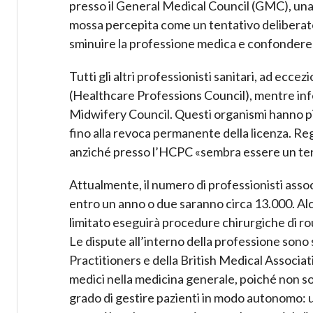
presso il General Medical Council (GMC), un
mossa percepita come un tentativo deliberat
sminuire la professione medica e confondere il
Tutti gli altri professionisti sanitari, ad ecce
(Healthcare Professions Council), mentre infe
Midwifery Council. Questi organismi hanno pi
fino alla revoca permanente della licenza. Reg
anziché presso l’HCPC «sembra essere un tent
Attualmente, il numero di professionisti asso
entro un anno o due saranno circa 13.000. Al
limitato eseguirà procedure chirurgiche di ro
Le dispute all’interno della professione sono 
Practitioners e della British Medical Associat
medici nella medicina generale, poiché non s
grado di gestire pazienti in modo autonomo: u