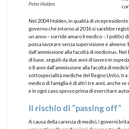
Peter Holden
cor
Nel 2004 Holden, in qualità di vicepresidente 
governo che intorno al 2016 si sarebbe registr
un anno – sorride amaro il medico -. I politici
possa lavorare senza supervisione e almeno 1
dall’ammissione alla facoltà di medicina». Nel
di base, seguiti da due anni di lavoro in osped
o 8 anni dall’ammissione alla facoltà di medici
sottospecialità mediche del Regno Unito, tra 
medico di famiglia è di altri tre anni, anche 
e in ogni caso spesso prima di esercitare au
Il rischio di “passing off”
A causa della carenza di medici, i governi bri