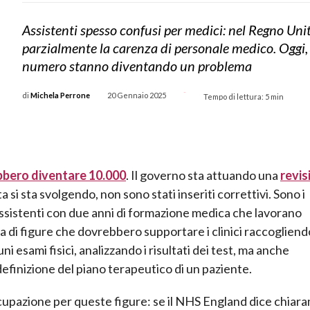
Assistenti spesso confusi per medici: nel Regno Un
parzialmente la carenza di personale medico. Oggi,
numero stanno diventando un problema
-
di
Michela Perrone
20 Gennaio 2025
Tempo di lettura:
5
min
bero diventare 10.000
. Il governo sta attuando una
revis
si sta svolgendo, non sono stati inseriti correttivi. Sono i
sistenti con due anni di formazione medica che lavorano
tta di figure che dovrebbero supportare i clinici raccogliend
 esami fisici, analizzando i risultati dei test, ma anche
efinizione del piano terapeutico di un paziente.
ccupazione per queste figure: se il NHS England dice chiar