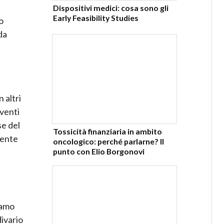
Dispositivi medici: cosa sono gli
Early Feasibility Studies
o
da
 altri
rventi
se del
Tossicità finanziaria in ambito
dente
oncologico: perché parlarne? Il
punto con Elio Borgonovi
iamo
divario