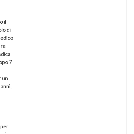
 il
lo di
medico
ire
edica
dopo 7
r un
 anni,
 per