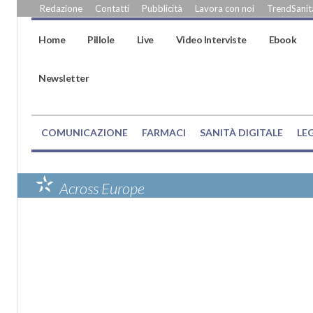
Redazione
Contatti
Pubblicità
Lavora con noi
TrendSanità
Home
Pillole
Live
Video Interviste
Ebook
Newsletter
COMUNICAZIONE
FARMACI
SANITÀ DIGITALE
LE
Across Europe