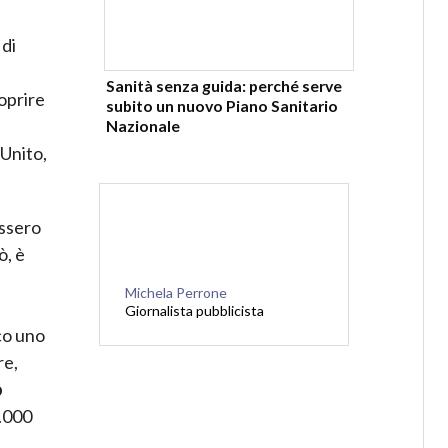
 di
Sanità senza guida: perché serve
oprire
subito un nuovo Piano Sanitario
Nazionale
 Unito,
essero
ò, è
Michela Perrone
Giornalista pubblicista
co uno
re,
o
0.000