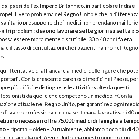
 dai paesi dell’ex Impero Britannico, in particolare India e
ropei. Il vero problema nel Regno Unito è che, a differenza
o sanitario presuppone che i medici non prendano mai ferie
 altri problemi:
devono lavorare sette giorni su sette
e c
possa essere moralmente discutibile, 30 o 40 anni fa era
 e il tasso di consultazioni che i pazienti hanno nel Regno
».
qui il tentativo di affiancare ai medici delle figure che pot
portarli. Con la crescente carenza di medici nel Paese, per
pre più difficile distinguere le attività svolte da questi
fessionisti da quelle che competono un medico. «Con la
uazione attuale nel Regno Unito, per garantire a ogni medi
le di lavoro professionale e una settimana lavorativa di 40 o
ebbero necessari oltre 75.000 medici di famiglia a temp
eno
– riporta Holden -. Attualmente, abbiamo poco più di 4
ici di famiglia nel Regno Unito, ma questo numero non