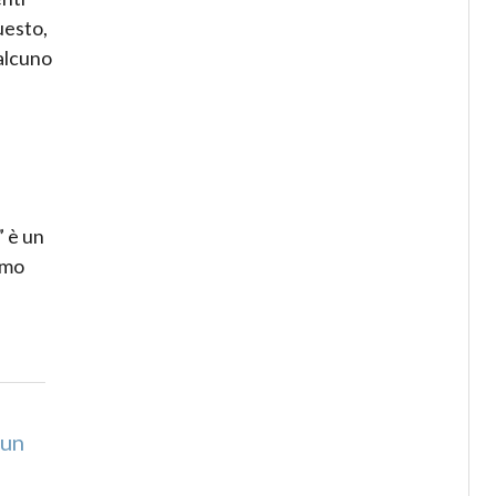
uesto,
ualcuno
” è un
amo
 un