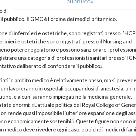
pubblico»
a
o di
 pubblico. Il GMC è l’ordine dei medici britannico.
zione di infermieri e ostetriche, sono registrati presso l’HC
rmieri e ostetriche sono registrati presso il Nursing and
eno potere regolatorio e possono sanzionare i professioni
istrare una categoria di professionisti sanitari presso il 
ativo deliberato di confondere il pubblico».
ciati in ambito medico è relativamente basso, ma si preved
cuni lavoreranno in ospedali occupandosi di anestesia, un
utine, e alcuni saranno impiegati nella medicina generale.
state enormi: «L’attuale politica del Royal College of Gener
ion rende quasi impossibile l’ulteriore espansione degli ass
ono economicamente sostenibili. Queste figure non sono i
n medico deve rivedere ogni caso, e poiché i medici di fami