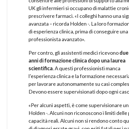
consentire alle professioni di supporto alla me
UK gli infermieri si occupano di malattie cron
prescrivere farmaci. «I colleghi hanno una sign
avanzata – ricorda Holden -. La loro formazione
di esperienza clinica, prima di conseguire una q
professionista avanzato».
Per contro, gli assistenti medici ricevono
due
anni di formazione clinica dopo una laurea
scientifica
. A questi professionisti manca
l’esperienza clinica e la formazione necessari
per lavorare autonomamente su casi comples
Devono essere supervisionati dopo ogni caso
«Per alcuni aspetti, è come supervisionare un
Holden -. Alcuni non riconoscono i limiti dell
capacità reali. Alcuni non si rendono conto quan
di diagnosi errate gravi, con esiti fatali per i