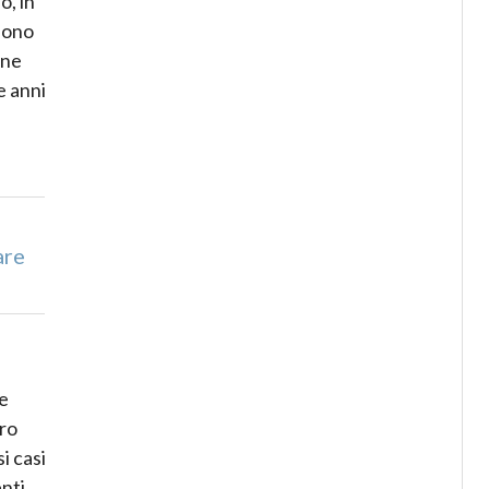
o, in
ssono
one
e anni
are
te
oro
i casi
enti