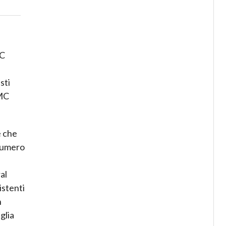
PC
sti
GMC
e che
 numero
al
istenti
n
glia