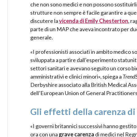
che non sono medici e non possono sostituirli,
strutture non sempre è facile garantire a ques
discutere la
vicenda di Emily Chesterton
, r
parte di un MAP che aveva incontrato per due
generale.
«I professionisti associati in ambito medico s
sviluppata a partire dall’esperimento statunite
settori sanitari e avevano seguito un corso bie
amministrativi e clinici minori», spiega a
Trend
Derbyshire associato alla British Medical Ass
dell’European Union of General Practitione
Gli effetti della carenza d
«I governi britannici successivi hanno gestito
ora con una
grave carenza
di medici nel Regn