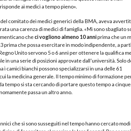
risponde ai medici a tempo pieno».
del comitato dei medici generici della BMA, aveva avvertito
ata una carenza di medici di famiglia. «Mi sono sbagliato so
 dimenticano che
ci vogliono almeno 10 anni
prima che un 
3 prima che possa esercitare in modo indipendente, a part
 Regno Unito servono 5 o 6 anni per ottenere la qualifica m
ale in una serie di posizioni approvate dall’università. Solo 
na i camici bianchi possono specializzarsi in una delle 61
cui la medicina generale. Il tempo minimo di formazione pe
se da tempo si sta cercando di portare questo tempo a cinque
tonomamente passa un altro anno.
tannici che si sono susseguiti nel tempo hanno cercato modi