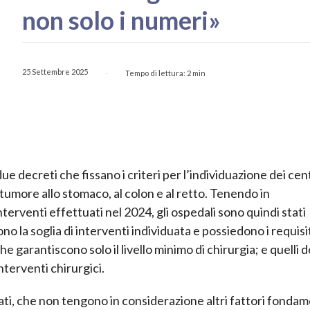
non solo i numeri»
25 Settembre 2025
Tempo di lettura:
2
min
-
 decreti che fissano i criteri per l’individuazione dei cent
a tumore allo stomaco, al colon e al retto. Tenendo in
erventi effettuati nel 2024, gli ospedali sono quindi stati
no la soglia di interventi individuata e possiedono i requisi
che garantiscono solo il livello minimo di chirurgia; e quelli 
nterventi chirurgici.
ati, che non tengono in considerazione altri fattori fondam