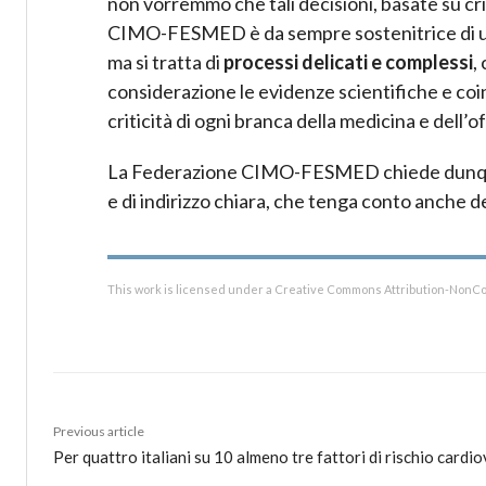
non vorremmo che tali decisioni, basate su crit
CIMO-FESMED è da sempre sostenitrice di una 
ma si tratta di
processi delicati e complessi
,
considerazione le evidenze scientifiche e coi
criticità di ogni branca della medicina e dell’of
La Federazione CIMO-FESMED chiede dunque 
e di indirizzo chiara, che tenga conto anche de
This work is licensed under a Creative Commons Attribution-NonCo
Previous article
Per quattro italiani su 10 almeno tre fattori di rischio cardi