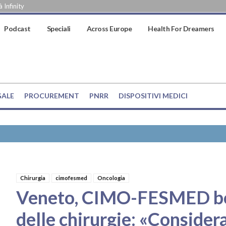
 Infinity
Podcast
Speciali
Across Europe
Health For Dreamers
GALE
PROCUREMENT
PNRR
DISPOSITIVI MEDICI
Chirurgia
cimofesmed
Oncologia
Veneto, CIMO-FESMED boc
delle chirurgie: «Considera