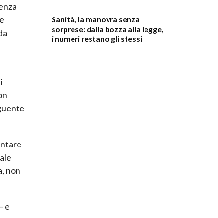
ienza
ne
Sanità, la manovra senza
sorprese: dalla bozza alla legge,
da
i numeri restano gli stessi
i
non
eguente
ontare
tale
a, non
– e