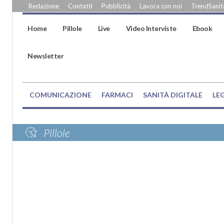
Redazione
Contatti
Pubblicità
Lavora con noi
TrendSanità
Home
Pillole
Live
Video Interviste
Ebook
Newsletter
COMUNICAZIONE
FARMACI
SANITÀ DIGITALE
LE
Pillole