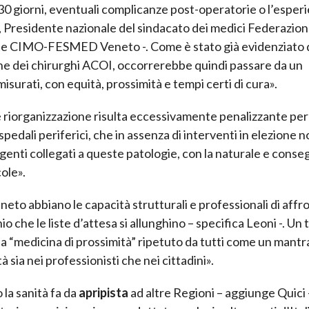
 30 giorni, eventuali complicanze post-operatorie o l’esper
, Presidente nazionale del sindacato dei medici Federazio
te CIMO-FESMED Veneto -. Come è stato già evidenziato 
ne dei chirurghi ACOI, occorrerebbe quindi passare da un
isurati, con equità, prossimità e tempi certi di cura».
e riorganizzazione risulta eccessivamente penalizzante per 
 ospedali periferici, che in assenza di interventi in elezione 
enti collegati a queste patologie, con la naturale e cons
cole».
neto abbiano le capacità strutturali e professionali di affr
hio che le liste d’attesa si allunghino – specifica Leoni -. Un 
la “medicina di prossimità” ripetuto da tutti come un mantr
sia nei professionisti che nei cittadini».
 la sanità fa da
apripista
ad altre Regioni – aggiunge Quici 