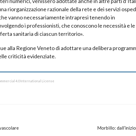
eri numerici, venissero adottate anche in altre parti d’Ital
riorganizzazione razionale della rete e dei servizi ospeda
 che vanno necessariamente intrapresi tenendo in
nvolgendo i professionisti, che conoscono le necessità e le
ferta sanitaria di ciascun territorio».
alla Regione Veneto di adottare una delibera programm
lle criticità evidenziate.
mmercial 4.0 International License
ovascolare
Morbillo: dall’inizi