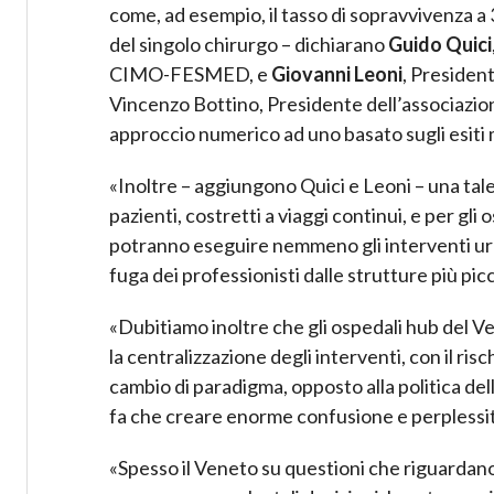
come, ad esempio, il tasso di sopravvivenza a
del singolo chirurgo – dichiarano
Guido Quici
CIMO-FESMED, e
Giovanni Leoni
, Presiden
Vincenzo Bottino, Presidente dell’associazio
approccio numerico ad uno basato sugli esiti m
«Inoltre – aggiungono Quici e Leoni – una tal
pazienti, costretti a viaggi continui, e per gli
potranno eseguire nemmeno gli interventi urg
fuga dei professionisti dalle strutture più pic
«Dubitiamo inoltre che gli ospedali hub del Ve
la centralizzazione degli interventi, con il risc
cambio di paradigma, opposto alla politica del
fa che creare enorme confusione e perplessità 
«Spesso il Veneto su questioni che riguardano