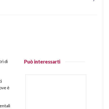
ri di
Può interessarti
ti
dove è
entali