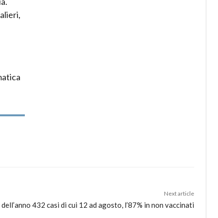
ia.
lieri,
atica
Next article
o dell’anno 432 casi di cui 12 ad agosto, l’87% in non vaccinati