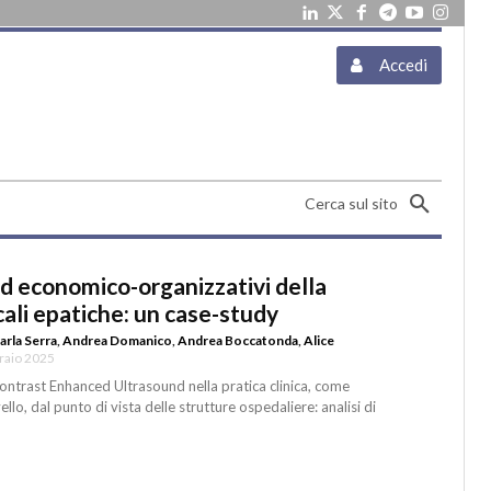
Accedi
Cerca sul sito
ed economico-organizzativi della
cali epatiche: un case-study
arla Serra
,
Andrea Domanico
,
Andrea Boccatonda
,
Alice
raio 2025
Contrast Enhanced Ultrasound nella pratica clinica, come
llo, dal punto di vista delle strutture ospedaliere: analisi di