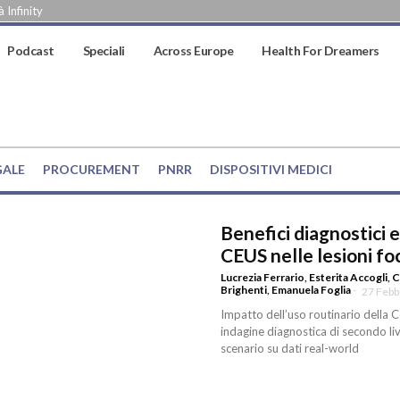
 Infinity
Podcast
Speciali
Across Europe
Health For Dreamers
GALE
PROCUREMENT
PNRR
DISPOSITIVI MEDICI
Benefici diagnostici 
CEUS nelle lesioni fo
Lucrezia Ferrario
,
Esterita Accogli
,
C
Brighenti
,
Emanuela Foglia
-
27 Febb
Impatto dell’uso routinario della 
indagine diagnostica di secondo live
scenario su dati real-world