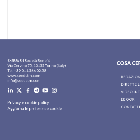
© SE
Ed
Srl Società Benefit
COSA CE
Via Cervino 75, 10155 Torino (Italy)
Tel. +39.011.566.02.58
www.seedstm.com
REDAZIO
info@seedstm.com
DIRETTE L
VIDEO IN
EBOOK
Privacy e cookie policy
CONTATT
Aggiorna le preferenze cookie