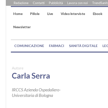
Redazione
Contatti
Pubblicità
Lavora con noi
TrendSanità
Home
Pillole
Live
Video Interviste
Ebook
Newsletter
COMUNICAZIONE
FARMACI
SANITÀ DIGITALE
LE
Autore
Carla Serra
IRCCS Azienda Ospedaliero-
Universitaria di Bologna