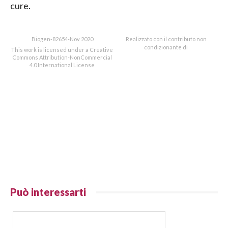
cure.
Biogen-82654-Nov 2020
Realizzato con il contributo non
condizionante di
This work is licensed under a Creative
Commons Attribution-NonCommercial
4.0 International License
Può interessarti