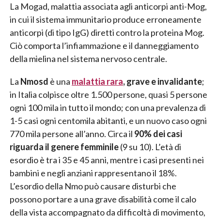
La Mogad, malattia associata agli anticorpi anti-Mog,
in cui il sistema immunitario produce erroneamente
anticorpi (di tipo IgG) diretti contro la proteina Mog.
Ciò comporta l’infiammazione e il danneggiamento
della mielina nel sistema nervoso centrale.
La
Nmosd
è una
malattia rara
, grave e invalidante
;
in Italia colpisce oltre 1.500 persone, quasi 5 persone
ogni 100 mila in tutto il mondo; con una prevalenza di
1-5 casi ogni centomila abitanti, e un nuovo caso ogni
770 mila persone all’anno. Circa il
90% dei casi
riguarda il genere femminile
(9 su 10). L’età di
esordio è tra i 35 e 45 anni, mentre i casi presenti nei
bambini e negli anziani rappresentano il 18%.
L’esordio della Nmo può causare disturbi che
possono portare a una grave disabilità come il calo
della vista accompagnato da difficoltà di movimento,