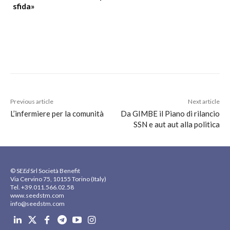
sfida»
Previous article
Next article
L’infermiere per la comunità
Da GIMBE il Piano di rilancio
SSN e aut aut alla politica
© SE
Ed
Srl Società Benefit
Via Cervino 75, 10155 Torino (Italy)
Tel. +39.011.566.02.58
www.seedstm.com
info@seedstm.com