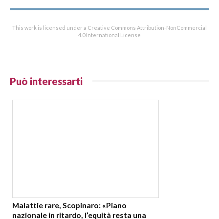
This work is licensed under a Creative Commons Attribution-NonCommercial
4.0 International License
Può interessarti
Malattie rare, Scopinaro: «Piano
nazionale in ritardo, l’equità resta una