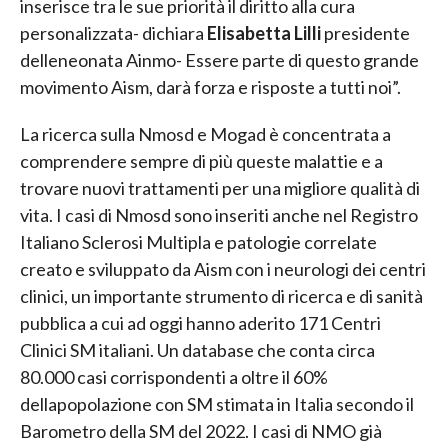
inserisce tra le sue priorità il diritto alla cura
personalizzata- dichiara
Elisabetta Lilli
presidente
delleneonata Ainmo- Essere parte di questo grande
movimento Aism, darà forza e risposte a tutti noi”.
La ricerca sulla Nmosd e Mogad è concentrata a
comprendere sempre di più queste malattie e a
trovare nuovi trattamenti per una migliore qualità di
vita. I casi di Nmosd sono inseriti anche nel Registro
Italiano Sclerosi Multipla e patologie correlate
creato e sviluppato da Aism con i neurologi dei centri
clinici, un importante strumento di ricerca e di sanità
pubblica a cui ad oggi hanno aderito 171 Centri
Clinici SM italiani. Un database che conta circa
80.000 casi corrispondenti a oltre il 60%
dellapopolazione con SM stimata in Italia secondo il
Barometro della SM del 2022. I casi di NMO già