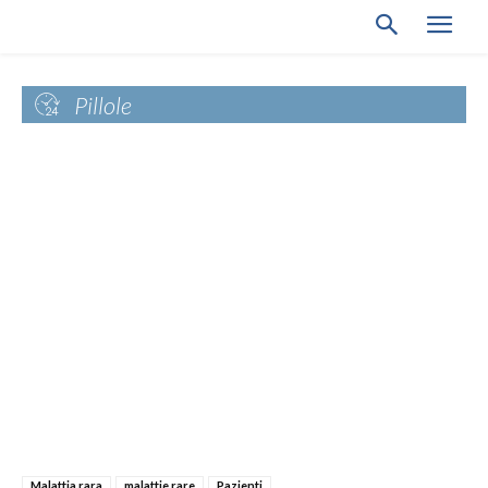
Pillole
Malattia rara
malattie rare
Pazienti