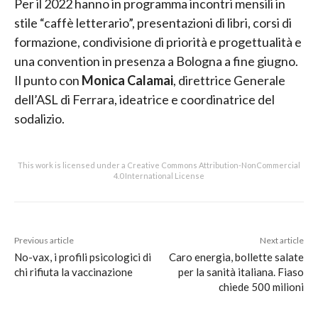
Per il 2022 hanno in programma incontri mensili in
stile “caffè letterario”, presentazioni di libri, corsi di
formazione, condivisione di priorità e progettualità e
una convention in presenza a Bologna a fine giugno.
Il punto con
Monica Calamai
, direttrice Generale
dell’ASL di Ferrara, ideatrice e coordinatrice del
sodalizio.
This work is licensed under a Creative Commons Attribution-NonCommercial
4.0 International License
Previous article
Next article
No-vax, i profili psicologici di
Caro energia, bollette salate
chi rifiuta la vaccinazione
per la sanità italiana. Fiaso
chiede 500 milioni