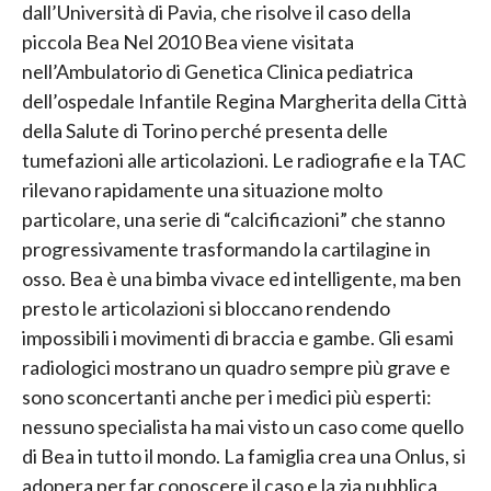
dall’Università di Pavia, che risolve il caso della
piccola Bea Nel 2010 Bea viene visitata
nell’Ambulatorio di Genetica Clinica pediatrica
dell’ospedale Infantile Regina Margherita della Città
della Salute di Torino perché presenta delle
tumefazioni alle articolazioni. Le radiografie e la TAC
rilevano rapidamente una situazione molto
particolare, una serie di “calcificazioni” che stanno
progressivamente trasformando la cartilagine in
osso. Bea è una bimba vivace ed intelligente, ma ben
presto le articolazioni si bloccano rendendo
impossibili i movimenti di braccia e gambe. Gli esami
radiologici mostrano un quadro sempre più grave e
sono sconcertanti anche per i medici più esperti:
nessuno specialista ha mai visto un caso come quello
di Bea in tutto il mondo. La famiglia crea una Onlus, si
adopera per far conoscere il caso e la zia pubblica