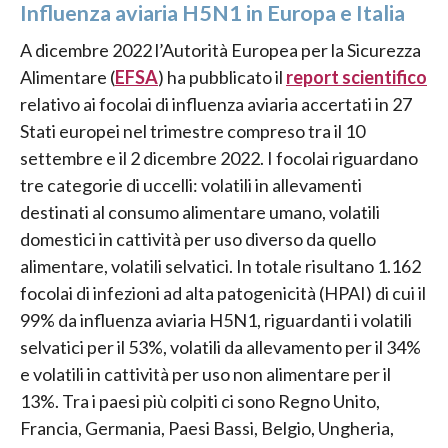
Influenza aviaria H5N1 in Europa e Italia
A dicembre 2022 l’Autorità Europea per la Sicurezza
Alimentare (
EFSA
) ha pubblicato il
report scientifico
relativo ai focolai di influenza aviaria accertati in 27
Stati europei nel trimestre compreso tra il 10
settembre e il 2 dicembre 2022. I focolai riguardano
tre categorie di uccelli: volatili in allevamenti
destinati al consumo alimentare umano, volatili
domestici in cattività per uso diverso da quello
alimentare, volatili selvatici. In totale risultano 1.162
focolai di infezioni ad alta patogenicità (HPAI) di cui il
99% da influenza aviaria H5N1, riguardanti i volatili
selvatici per il 53%, volatili da allevamento per il 34%
e volatili in cattività per uso non alimentare per il
13%. Tra i paesi più colpiti ci sono Regno Unito,
Francia, Germania, Paesi Bassi, Belgio, Ungheria,