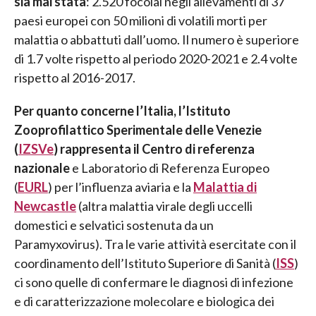
sia mai stata
: 2.520 focolai negli allevamenti di 37
paesi europei con 50 milioni di volatili morti per
malattia o abbattuti dall’uomo. Il numero è superiore
di 1.7 volte rispetto al periodo 2020-2021 e 2.4 volte
rispetto al 2016-2017.
Per quanto concerne l’Italia, l’Istituto
Zooprofilattico Sperimentale delle Venezie
(
IZSVe
) rappresenta il Centro di referenza
nazionale
e Laboratorio di Referenza Europeo
(
EURL
) per l’influenza aviaria e la
Malattia di
Newcastle
(altra malattia virale degli uccelli
domestici e selvatici sostenuta da un
Paramyxovirus). Tra le varie attività esercitate con il
coordinamento dell’Istituto Superiore di Sanità (
ISS
)
ci sono quelle di confermare le diagnosi di infezione
e di caratterizzazione molecolare e biologica dei