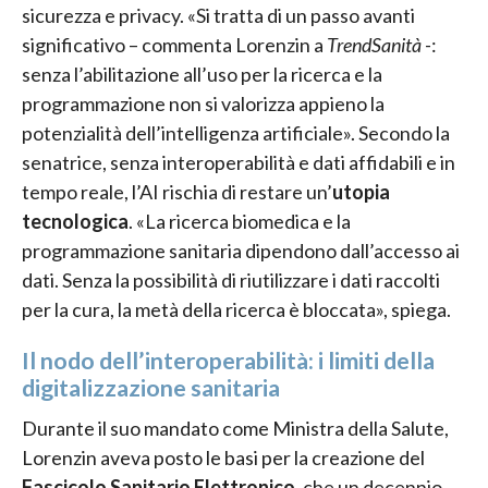
sicurezza e privacy. «Si tratta di un passo avanti
significativo – commenta Lorenzin a
TrendSanità
-:
senza l’abilitazione all’uso per la ricerca e la
programmazione non si valorizza appieno la
potenzialità dell’intelligenza artificiale». Secondo la
senatrice, senza interoperabilità e dati affidabili e in
tempo reale, l’AI rischia di restare un’
utopia
tecnologica
. «La ricerca biomedica e la
programmazione sanitaria dipendono dall’accesso ai
dati. Senza la possibilità di riutilizzare i dati raccolti
per la cura, la metà della ricerca è bloccata», spiega.
Il nodo dell’interoperabilità: i limiti della
digitalizzazione sanitaria
Durante il suo mandato come Ministra della Salute,
Lorenzin aveva posto le basi per la creazione del
Fascicolo Sanitario Elettronico
, che un decennio