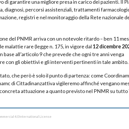
 di garantire una migliore presa in carico dei pazienti. Il P
a, diagnosi, percorsi assistenziali, trattamenti farmacologic
azione, registri e nel monitoraggio della Rete nazionale de
ne del PNMR arriva con un notevole ritardo – ben 11 mesi
e malattie rare (legge n. 175, in vigore dal
12 dicembre 20
in base all’articolo 9 che prevede che ogni tre anni venga
e con gli obiettivi e gli interventi pertinenti in tale ambito.
ltato, che però è solo il punto di partenza: come Coordina
– Cnamc di Cittadinanzattiva vigileremo affinché vengano me
re concreta attuazione a quanto previsto nel PNMR su tutto i
mmercial 4.0 International License