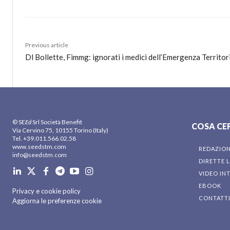
Previous article
Dl Bollette, Fimmg: ignorati i medici dell’Emergenza Territor
© SE
Ed
Srl Società Benefit
COSA CE
Via Cervino 75, 10155 Torino (Italy)
Tel. +39.011.566.02.58
www.seedstm.com
REDAZIO
info@seedstm.com
DIRETTE L
VIDEO IN
EBOOK
Privacy e cookie policy
CONTATT
Aggiorna le preferenze cookie