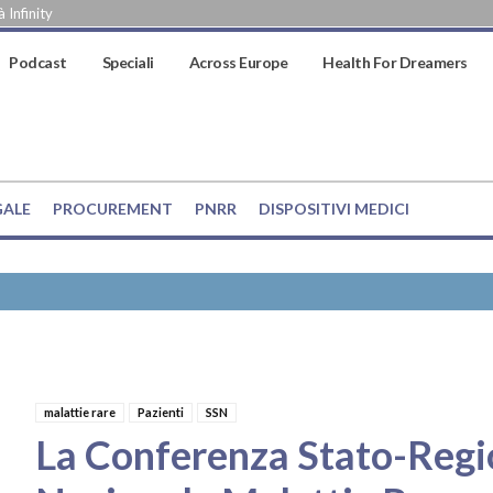
 Infinity
Podcast
Speciali
Across Europe
Health For Dreamers
GALE
PROCUREMENT
PNRR
DISPOSITIVI MEDICI
malattie rare
Pazienti
SSN
La Conferenza Stato-Regio