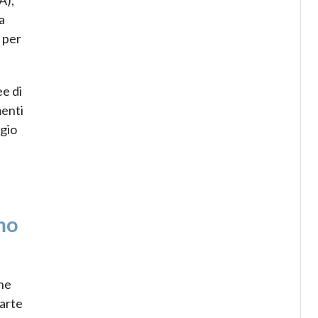
a
 per
ee di
menti
ggio
mo
he
arte