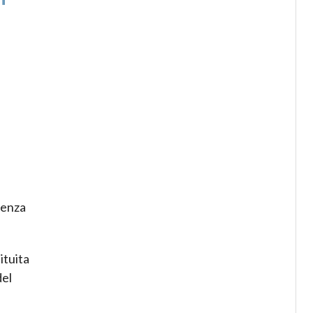
renza
ituita
del