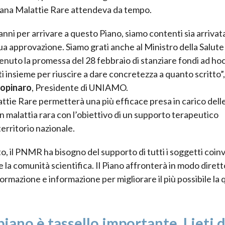
ana Malattie Rare attendeva da tempo.
nni per arrivare a questo Piano, siamo contenti sia arrivata
sua approvazione. Siamo grati anche al Ministro della Salute
tenuto la promessa del 28 febbraio di stanziare fondi ad ho
 insieme per riuscire a dare concretezza a quanto scritto”,
copinaro
, Presidente di UNIAMO.
attie Rare permetterà una più efficace presa in carico dell
 malattia rara con l’obiettivo di un supporto terapeutico
erritorio nazionale.
il PNMR ha bisogno del supporto di tutti i soggetti coinvo
ici e la comunità scientifica. Il Piano affronterà in modo dirett
formazione e informazione per migliorare il più possibile la 
ano è tassello importante. Lieti d