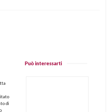
Può interessarti
atta
itato
to di
o