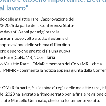
al lavoro”
do delle malattie rare. L’approvazione del
3-2026 da parte della Conferenza Stato-
 davanti 3 anni per migliorare la
are un nuovo volto a tutto il sistema di
e approvazione dello schema di Riordino
voro e spero che presto ci sia una nuova
ie Rare (CoNaMR)”. Così
Ilaria
orio Malattie Rare – OMaR e membro del CoNaMR – che a
ul PNMR – commenta la notizia appena giunta dalla Confe
OMaR fa parte, è la ‘cabina di regia delle malattie rare’, ist
del 2023 ha lavorato a ritmo serrato per la finale revisione 
a Salute Marcello Gemmato, che lo ha fortemente voluto.