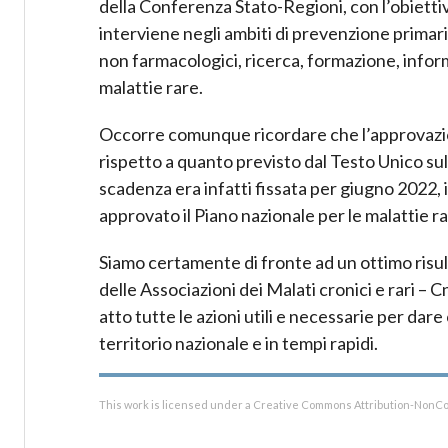
della Conferenza Stato-Regioni, con l’obiettivo
interviene negli ambiti di prevenzione primari
non farmacologici, ricerca, formazione, inform
malattie rare.
Occorre comunque ricordare che l’approvazio
rispetto a quanto previsto dal Testo Unico sull
scadenza era infatti fissata per giugno 2022, 
approvato il Piano nazionale per le malattie rar
Siamo certamente di fronte ad un ottimo risu
delle Associazioni dei Malati cronici e rari 
atto tutte le azioni utili e necessarie per da
territorio nazionale e in tempi rapidi.
This work is licensed under a Creative Commons Attribution-NonCo