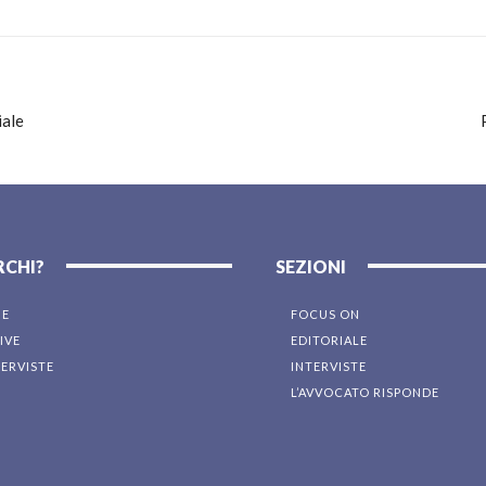
iale
RCHI?
SEZIONI
NE
FOCUS ON
IVE
EDITORIALE
TERVISTE
INTERVISTE
L’AVVOCATO RISPONDE
I