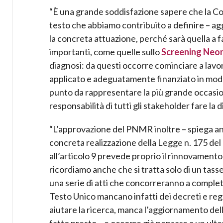
“È una grande soddisfazione sapere che la Con
testo che abbiamo contribuito a definire – ag
la concreta attuazione, perché sarà quella a f
importanti, come quelle sullo
Screening Neo
diagnosi: da questi occorre cominciare a lavo
applicato e adeguatamente finanziato in mod
punto da rappresentare la più grande occasione
responsabilità di tutti gli stakeholder fare la 
“L’approvazione del PNMR inoltre – spiega anc
concreta realizzazione della Legge n. 175 de
all’articolo 9 prevede proprio il rinnovament
ricordiamo anche che si tratta solo di un ta
una serie di atti che concorreranno a completa
Testo Unico mancano infatti dei decreti e reg
aiutare la ricerca, manca l’aggiornamento del
fatto presto – e occorre già pensare a un ulte