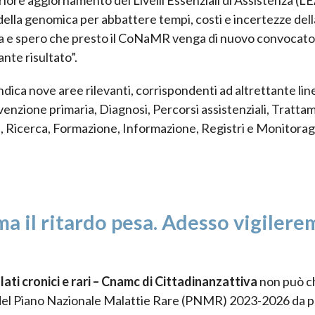
 della genomica per abbattere tempi, costi e incertezze dell
nca e spero che presto il CoNaMR venga di nuovo convocato
nte risultato”.
dica nove aree rilevanti, corrispondenti ad altrettante lin
evenzione primaria, Diagnosi, Percorsi assistenziali, Tratta
, Ricerca, Formazione, Informazione, Registri e Monitora
ma il ritardo pesa. Adesso vigilere
ti cronici e rari – Cnamc di Cittadinanzattiva
non può c
 del Piano Nazionale Malattie Rare (PNMR) 2023-2026 da p