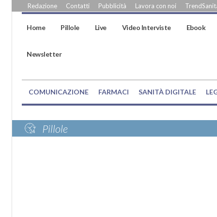
Redazione
Contatti
Pubblicità
Lavora con noi
TrendSanità
Home
Pillole
Live
Video Interviste
Ebook
Newsletter
COMUNICAZIONE
FARMACI
SANITÀ DIGITALE
LE
Pillole