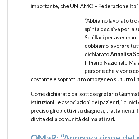
importante, che UNIAMO – Federazione Itali
“Abbiamo lavorato tre a
spinta decisiva per la 
Schillaci per aver man
dobbiamo lavorare tutti
dichiarato
Annalisa S
Il Piano Nazionale Mal
persone che vivono con
costante e soprattutto omogeneo su tutto il t
Come dichiarato dal sottosegretario Gemmato, 
istituzioni, le associazioni dei pazienti, i clin
preciso gli obiettivi su diagnosi, trattamenti, 
di vita della comunità dei malati rari.
OMaR: “Approvazione del pi