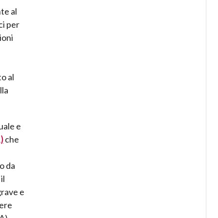
te al
ci per
ioni
o al
lla
uale e
)
che
o da
il
grave e
sere
A),