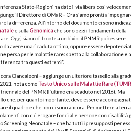
ferenza Stato-Regioni ha dato il via libera così velocemen
giunge il Direttore di OMaR – Ora siamo pronti a impegnar
are la differenza. All’interno del documento ci sono indicaz
natale
e sulla
Genomica
che sono oggi i fondamenti della
rare. Oggi siamo di fronte a un bivio: il PNMR può essere
o da avere una ricaduta ottima, oppure essere depotenziat
 persa per le malattie rare: spetta alla collaborazione e a
differenza tra questi estremi”.
ora Ciancaleoni – aggiunge un ulteriore tassello alla grad
l 2021, nota come
Testo Unico sulle Malattie Rare (TUMR
o triennale del PNMR (l’ultimo era scaduto nel 2016). Ma
ssello che, per quanto importante, deve essere accompagnat
re il quadro e che non ci sono ancora. Per mettere a terra 
olamenti con cui erogare fondi alle persone con disabilità 
lo Screening Neonatale – che ha tutti i presupposti per es
riore aggiornamento dei Livelli Essenziali di Assistenza (LE