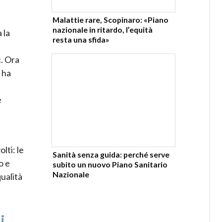
Malattie rare, Scopinaro: «Piano
nazionale in ritardo, l’equità
 la
resta una sfida»
c. Ora
 ha
e
lti: le
Sanità senza guida: perché serve
o e
subito un nuovo Piano Sanitario
Nazionale
qualità
i