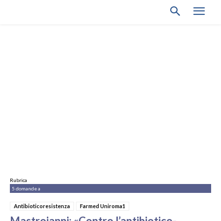
Rubrica
5 domande a
Antibioticoresistenza
Farmed Uniroma1
Mastroianni: «Contro l’antibiotico-