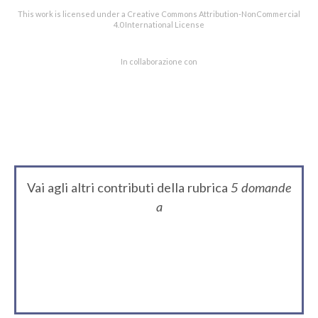
This work is licensed under a Creative Commons Attribution-NonCommercial
4.0 International License
In collaborazione con
Vai agli altri contributi della rubrica
5 domande
a