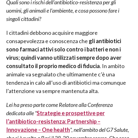
Quali sono i rischi dell’antibiotico-resistenza per gli
uomini, gli animali e l’ambiente, e cosa possono fare i
singoli cittadini?
I cittadini debbono acquisire maggiore
consapevolezza e conoscenza che
gli antibiotici
sono farmaci attivi solo contro i batteri e non i
virus; quindi vanno utilizzati sempre dopo aver
consultato il proprio medico di fiducia
. In ambito
animale va segnalato che ultimamente c’è una
tendenza in calo all’uso di antibiotici ma comunque
l’attenzione va sempre mantenuta alta.
Lei ha preso parte come Relatore alla Conferenza
dedicata alle “
Strategie e prospettive per
l’antibiotico-resistenza: Partnership –
Innovazione – One health
”, nell’ambito del G7 Salute,
che si è svolto a Bari il 28-29 novembre scorso. Che cosa