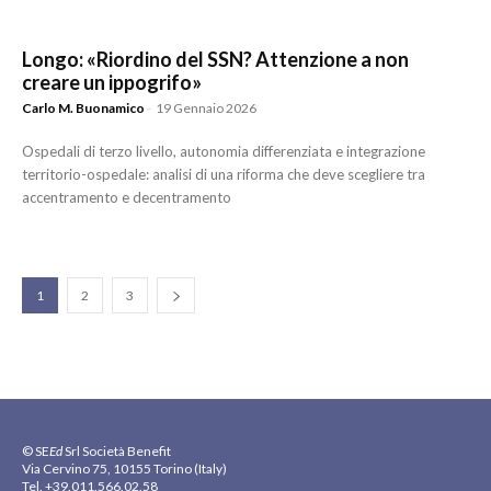
Longo: «Riordino del SSN? Attenzione a non
creare un ippogrifo»
Carlo M. Buonamico
-
19 Gennaio 2026
Ospedali di terzo livello, autonomia differenziata e integrazione
territorio-ospedale: analisi di una riforma che deve scegliere tra
accentramento e decentramento
1
2
3
© SE
Ed
Srl Società Benefit
Via Cervino 75, 10155 Torino (Italy)
Tel. +39.011.566.02.58