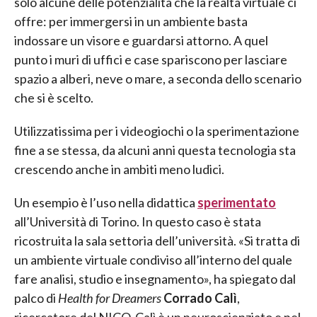
solo alcune delle potenzialità che la realtà virtuale ci
offre: per immergersi in un ambiente basta
indossare un visore e guardarsi attorno. A quel
punto i muri di uffici e case spariscono per lasciare
spazio a alberi, neve o mare, a seconda dello scenario
che si è scelto.
Utilizzatissima per i videogiochi o la sperimentazione
fine a se stessa, da alcuni anni questa tecnologia sta
crescendo anche in ambiti meno ludici.
Un esempio è l’uso nella didattica
sperimentato
all’Università di Torino. In questo caso è stata
ricostruita la sala settoria dell’università. «Si tratta di
un ambiente virtuale condiviso all’interno del quale
fare analisi, studio e insegnamento», ha spiegato dal
palco di
Health for Dreamers
Corrado Calì
,
ricercatore del NICO. Calì è un neuroscienziato e nel