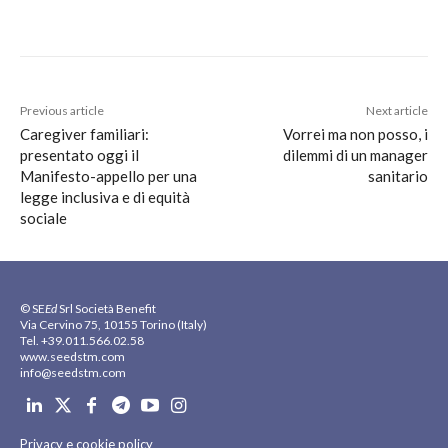
Previous article
Next article
Caregiver familiari:
Vorrei ma non posso, i
presentato oggi il
dilemmi di un manager
Manifesto-appello per una
sanitario
legge inclusiva e di equità
sociale
© SE
Ed
Srl Società Benefit
Via Cervino 75, 10155 Torino (Italy)
Tel. +39.011.566.02.58
www.seedstm.com
info@seedstm.com
Privacy e cookie policy