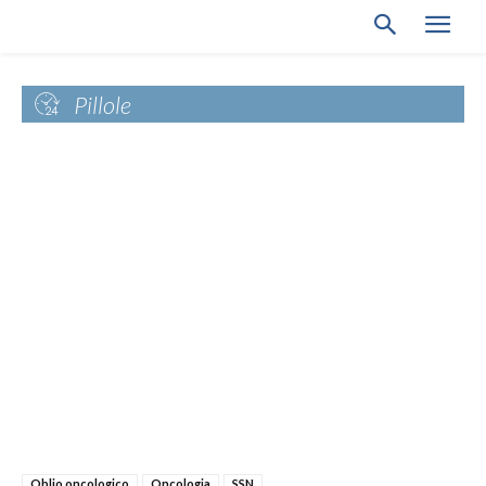
Pillole
Oblio oncologico
Oncologia
SSN