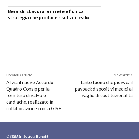
Berardi: «Lavorare in rete è l’unica
strategia che produce risultati reali»
Previous article
Next article
Al via il nuovo Accordo
Tanto tuonò che piovve: il
Quadro Consip per la
payback dispositivi medici al
fornitura di valvole
vaglio di costituzionalità
cardiache, realizzato in
collaborazione con la GISE
© SE
Ed
Srl Società Benefit