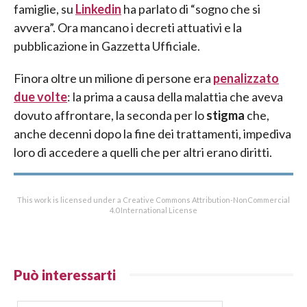
famiglie, su
Linkedin
ha parlato di “sogno che si
avvera”. Ora mancano i decreti attuativi e la
pubblicazione in Gazzetta Ufficiale.
Finora oltre un milione di persone era
penalizzato
due volte
: la prima a causa della malattia che aveva
dovuto affrontare, la seconda per lo
stigma
che,
anche decenni dopo la fine dei trattamenti, impediva
loro di accedere a quelli che per altri erano diritti.
This work is licensed under a Creative Commons Attribution-NonCommercial
4.0 International License
Può interessarti