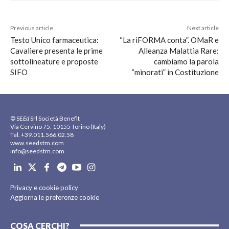
Previous article
Next article
Testo Unico farmaceutica:
“La riFORMA conta”. OMaR e
Cavaliere presenta le prime
Alleanza Malattia Rare:
sottolineature e proposte
cambiamo la parola
SIFO
“minorati” in Costituzione
© SE
Ed
Srl Società Benefit
Via Cervino 75, 10155 Torino (Italy)
Tel. +39.011.566.02.58
www.seedstm.com
info@seedstm.com
Privacy e cookie policy
Aggiorna le preferenze cookie
COSA CERCHI?