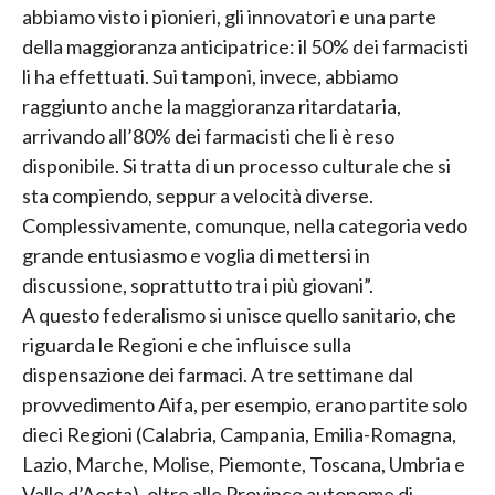
abbiamo visto i pionieri, gli innovatori e una parte
della maggioranza anticipatrice: il 50% dei farmacisti
li ha effettuati. Sui tamponi, invece, abbiamo
raggiunto anche la maggioranza ritardataria,
arrivando all’80% dei farmacisti che li è reso
disponibile. Si tratta di un processo culturale che si
sta compiendo, seppur a velocità diverse.
Complessivamente, comunque, nella categoria vedo
grande entusiasmo e voglia di mettersi in
discussione, soprattutto tra i più giovani”.
A questo federalismo si unisce quello sanitario, che
riguarda le Regioni e che influisce sulla
dispensazione dei farmaci. A tre settimane dal
provvedimento Aifa, per esempio, erano partite solo
dieci Regioni (Calabria, Campania, Emilia-Romagna,
Lazio, Marche, Molise, Piemonte, Toscana, Umbria e
Valle d’Aosta), oltre alle Province autonome di