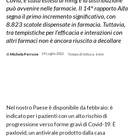
Covid, è stata estesa ai mmg e la distribuzione
può avvenire nelle farmacie. Il 14° rapporto Aifa
segna il primo incremento significativo, con
8.823 scatole dispensate in farmacia. Tuttavia,
tra tempistiche per l’efficacia e interazioni con
altri farmaci non è ancora riuscito a decollare
-
di
Michela Perrone
19 Luglio 2022
Tempo di lettura:
6
min
Nel nostro Paese è disponibile da febbraio: è
indicato per i pazienti con un alto rischio di
progressione verso forme gravi di Covid-19. È
paxlovid, un antivirale prodotto dalla casa