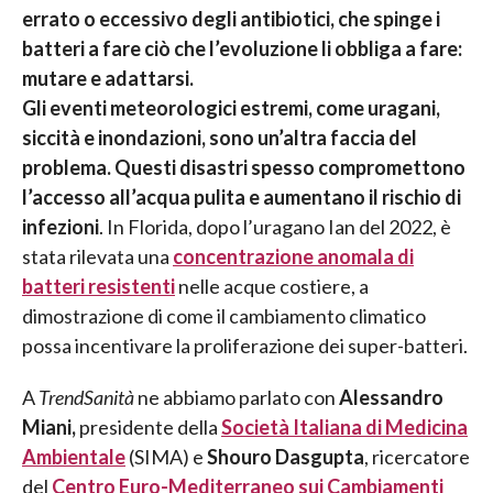
errato o eccessivo degli antibiotici, che spinge i
batteri a fare ciò che l’evoluzione li obbliga a fare:
mutare e adattarsi.
Gli eventi meteorologici estremi, come uragani,
siccità e inondazioni, sono un’altra faccia del
problema. Questi disastri spesso compromettono
l’accesso all’acqua pulita e aumentano il rischio di
infezioni
. In Florida, dopo l’uragano Ian del 2022, è
stata rilevata una
concentrazione anomala di
batteri resistenti
nelle acque costiere, a
dimostrazione di come il cambiamento climatico
possa incentivare la proliferazione dei super-batteri.
A
TrendSanità
ne abbiamo parlato con
Alessandro
Miani,
presidente della
Società Italiana di Medicina
Ambientale
(SIMA) e
Shouro Dasgupta
, ricercatore
del
Centro Euro-Mediterraneo sui Cambiamenti