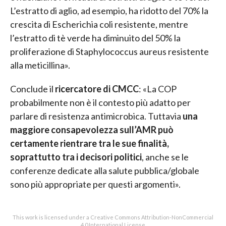
L’estratto di aglio, ad esempio, ha ridotto del 70% la
crescita di Escherichia coli resistente, mentre
l’estratto di tè verde ha diminuito del 50% la
proliferazione di Staphylococcus aureus resistente
alla meticillina».
Conclude il
ricercatore di CMCC
: «La COP
probabilmente non è il contesto più adatto per
parlare di resistenza antimicrobica. Tuttavia
una
maggiore consapevolezza sull’AMR
può
certamente rientrare tra le sue finalità,
soprattutto tra i decisori politici
, anche se le
conferenze dedicate alla salute pubblica/globale
sono più appropriate per questi argomenti».
This work is licensed under a Creative Commons Attribution-NonCommercial
4.0 International License