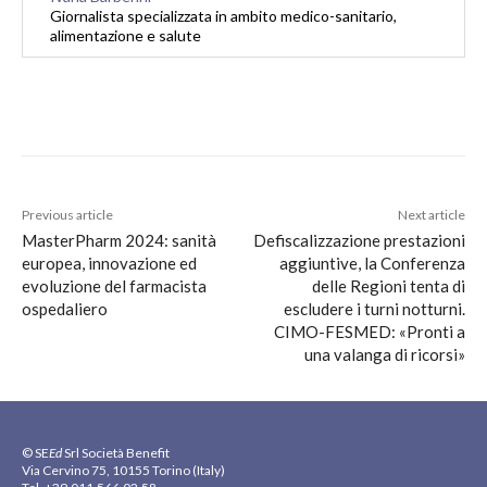
Giornalista specializzata in ambito medico-sanitario,
alimentazione e salute
Previous article
Next article
MasterPharm 2024: sanità
Defiscalizzazione prestazioni
europea, innovazione ed
aggiuntive, la Conferenza
evoluzione del farmacista
delle Regioni tenta di
ospedaliero
escludere i turni notturni.
CIMO-FESMED: «Pronti a
una valanga di ricorsi»
© SE
Ed
Srl Società Benefit
Via Cervino 75, 10155 Torino (Italy)