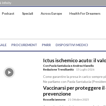
 Infinity
Podcast
Speciali
Across Europe
Health For Dreamers
GALE
PROCUREMENT
PNRR
DISPOSITIVI MEDICI
Ictus ischemico acuto: il va
Con Paola Santalucia e Andrea Vianello
Redazione TrendSanità
-
15 Luglio 2026
Come garantire la presa in carico sempre 
Ne parliamo con Paola Santalucia (Presiden
Vaccinarsi per proteggere il 
prevenzione
Rossella Iannone
-
21 Ottobre 2025