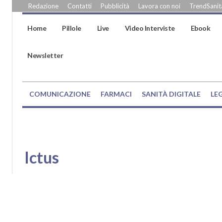
Redazione
Contatti
Pubblicità
Lavora con noi
TrendSanità
Home
Pillole
Live
Video Interviste
Ebook
Newsletter
COMUNICAZIONE
FARMACI
SANITÀ DIGITALE
LE
Ictus