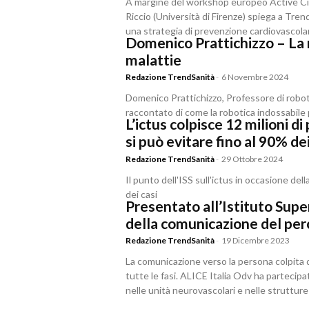
A margine del workshop europeo Active Cit
Riccio (Università di Firenze) spiega a Tr
una strategia di prevenzione cardiovascolare
Domenico Prattichizzo – La 
malattie
Redazione TrendSanità
-
6 Novembre 2024
Domenico Prattichizzo, Professore di roboti
raccontato di come la robotica indossabile 
L’ictus colpisce 12 milioni 
si può evitare fino al 90% dei
Redazione TrendSanità
-
29 Ottobre 2024
Il punto dell'ISS sull'ictus in occasione de
dei casi
Presentato all’Istituto Supe
della comunicazione del perc
Redazione TrendSanità
-
19 Dicembre 2023
La comunicazione verso la persona colpita d
tutte le fasi. ALICE Italia Odv ha partecip
nelle unità neurovascolari e nelle strutture