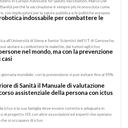
izens in Europe Advocate for (adult) Vaccination, Marco Del
endSanità perché la vaccinazione è sempre più riconosciuta come
, con implicazioni per la salute pubblica e le politiche europee
robotica indossabile per combattere le
ca all’Università di Siena e Senior Scientist dell’IIT di Genova ha
può aiutare a combattere le malattie, dai tumori agli ictus
di persone nel mondo, ma con la prevenzione
 casi
lla giornata mondiale: con la prevenzione si può evitare fino al 90%
riore di Sanità il Manuale di valutazione
orso assistenziale della persona con ictus
a ictus e la sua famiglia deve essere corretta e adeguata in
ato al progetto ISS con altre associazioni ed esperti che operano
 che si occupano di ictus