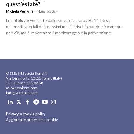
quest’estate?
Michela Perrone
-
4 Luglio 2024
Le patologie veicolate dalle zanzare e il virus H5N1 tra gli
osservati speciali dei prossimi mesi. Il rischio pandemico ancora
non c’è, ma è importante il monitoraggio e la prevenzione
© SE
Ed
Srl Società Benefit
Via Cervino 75, 10155 Torino (Italy)
Tel. +39.011.566.02.58
www.seedstm.com
info@seedstm.com
Privacy e cookie policy
Aggiorna le preferenze cookie