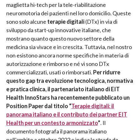
maglietta hi-tech per la tele-riabilitazione
neuromotoria dei pazienti nel loro domicilio. Queste
sono solo alcune
terapie digitali
(DTx) in via di
sviluppo da start-up innovative italiane, che
mostrano quanto questo nuovo settore della
medicina sia vivace e in crescita. Tuttavia, nel nostro
non esistono ancora norme specifiche in materia di
autorizzazione e rimborso e né vi sono DTx
commercializzati, usati o rimborsati.
Per ridurre
questo gap tra evoluzione tecnologica, normativa
e pratica clinica, il partenariato italiano di EIT
Health InnoStars ha recentemente pubblicato un
Position Paper dal titolo “
Terapie digitali: il
panorama italiano e il contributo dei partner EIT
Health per un contesto armonizzato
”
. Il
documento fotografa il panorama italiano
nell’ambito a ottobre 2022 e indica la strada da