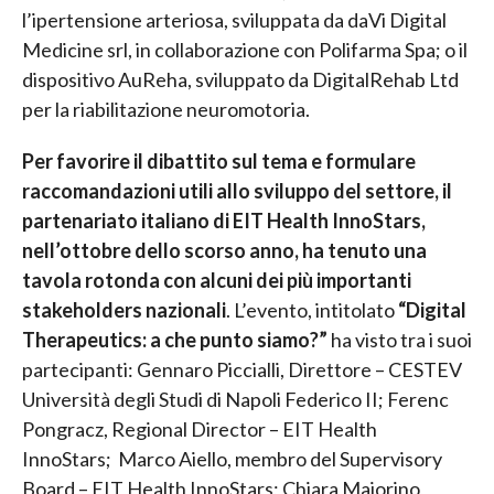
l’ipertensione arteriosa, sviluppata da daVi Digital
Medicine srl, in collaborazione con Polifarma Spa; o il
dispositivo AuReha, sviluppato da DigitalRehab Ltd
per la riabilitazione neuromotoria.
Per favorire il dibattito sul tema e formulare
raccomandazioni utili allo sviluppo del settore, il
partenariato italiano di EIT Health InnoStars,
nell’ottobre dello scorso anno, ha tenuto una
tavola rotonda con alcuni dei più importanti
stakeholders nazionali
. L’evento, intitolato
“Digital
Therapeutics: a che punto siamo?”
ha visto tra i suoi
partecipanti: Gennaro Piccialli, Direttore – CESTEV
Università degli Studi di Napoli Federico II; Ferenc
Pongracz, Regional Director – EIT Health
InnoStars; Marco Aiello, membro del Supervisory
Board – EIT Health InnoStars; Chiara Maiorino,