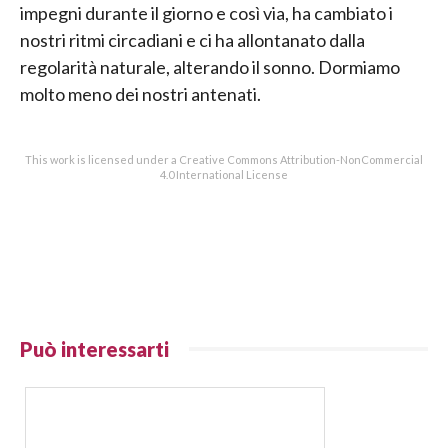
impegni durante il giorno e così via, ha cambiato i
nostri ritmi circadiani e ci ha allontanato dalla
regolarità naturale, alterando il sonno. Dormiamo
molto meno dei nostri antenati.
This work is licensed under a Creative Commons Attribution-NonCommercial
4.0 International License
Può interessarti