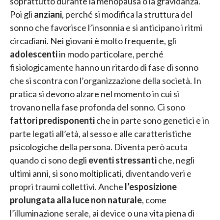
soprattutto durante la menopausa o la gravidanza.
Poi gli
anziani
, perché si modifica la struttura del
sonno che favorisce l’insonnia e si anticipano i ritmi
circadiani. Nei giovani è molto frequente, gli
adolescenti
in modo particolare, perché
fisiologicamente hanno un ritardo di fase di sonno
che si scontra con l’organizzazione della società. In
pratica si devono alzare nel momento in cui si
trovano nella fase profonda del sonno. Ci sono
fattori predisponenti
che in parte sono genetici e in
parte legati all’età, al sesso e alle caratteristiche
psicologiche della persona. Diventa però acuta
quando ci sono degli
eventi stressanti
che, negli
ultimi anni, si sono moltiplicati, diventando veri e
propri traumi collettivi. Anche
l’esposizione
prolungata alla luce non naturale
, come
l’illuminazione serale, ai device o una vita piena di