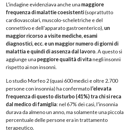
L’indagine evidenziava anche una
maggiore
frequenza di malattie coesistenti
(soprattutto
cardiovascolari, muscolo-scheletriche e del
connettivo e dell’apparato gastroenterico),
un
maggior ricorso a visite mediche, esami
diagnostici, ecc. e un maggior numero di giorni di
malattia e quindi di assenza dal lavoro
. A questo si
aggiunge una
peggiore qualità di vita
negli insonni
rispetto ai non insonni.
Lo studio Morfeo 2 (quasi 600 medici e oltre 2.700
persone con insonnia) ha confermato
l’elevata
frequenza di questo disturbo (41%) tra chi si reca
dal medico di famiglia
: nel 67% dei casi, l’insonnia
durava da almeno un anno, ma solamente una piccola
percentuale delle persone era in trattamento
terapeutico.