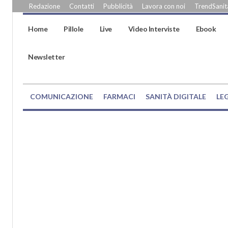
Redazione
Contatti
Pubblicità
Lavora con noi
TrendSanità
Home
Pillole
Live
Video Interviste
Ebook
Newsletter
COMUNICAZIONE
FARMACI
SANITÀ DIGITALE
LE