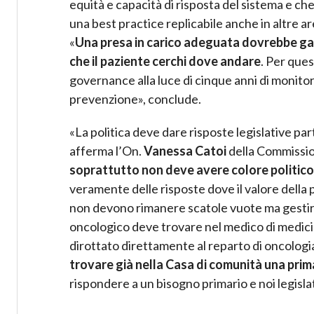
equità e capacità di risposta del sistema e ch
una best practice replicabile anche in altre 
«
Una presa in carico adeguata dovrebbe gar
che il paziente cerchi dove andare
. Per ques
governance alla luce di cinque anni di monito
prevenzione», conclude.
«La politica deve dare risposte legislative par
afferma l’On.
Vanessa Catoi
della Commissio
soprattutto non deve avere colore politico
veramente delle risposte dove il valore della 
non devono rimanere scatole vuote ma gestire s
oncologico deve trovare nel medico di medici
dirottato direttamente al reparto di oncologi
trovare già nella Casa di comunità una prim
rispondere a un bisogno primario e noi legisl