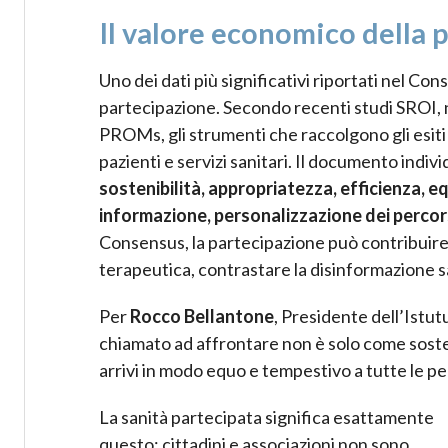
Il valore economico della 
Uno dei dati più significativi riportati nel C
partecipazione. Secondo recenti studi SROI, 
PROMs, gli strumenti che raccolgono gli esiti r
pazienti e servizi sanitari. Il documento indivi
sostenibilità, appropriatezza, efficienza, e
informazione, personalizzazione dei percorsi
Consensus, la partecipazione può contribuire a
terapeutica, contrastare la disinformazione san
Per
Rocco Bellantone
, Presidente dell’Istut
chiamato ad affrontare non è solo come sost
arrivi in modo equo e tempestivo a tutte le p
La sanità partecipata significa esattamente
questo: cittadini e associazioni non sono