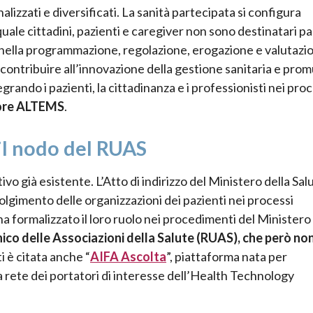
lizzati e diversificati. La sanità partecipata si configura
ale cittadini, pazienti e caregiver non sono destinatari pa
i nella programmazione, regolazione, erogazione e valutazi
ontribuire all’innovazione della gestione sanitaria e pro
rando i pazienti, la cittadinanza e i professionisti nei proc
tore ALTEMS
.
il nodo del RUAS
o già esistente. L’Atto di indirizzo del Ministero della Sal
volgimento delle organizzazioni dei pazienti nei processi
ha formalizzato il loro ruolo nei procedimenti del Ministero 
ico delle Associazioni della Salute (RUAS), che però non
i è citata anche “
AIFA Ascolta
”, piattaforma nata per
la rete dei portatori di interesse dell’Health Technology