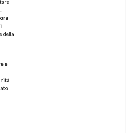
ntare
.
cora
i
e della
re e
unità
lato