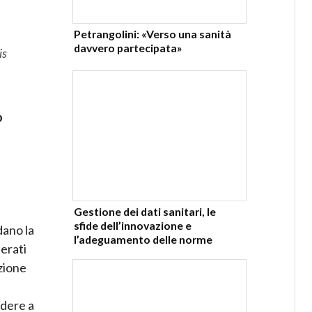
Petrangolini: «Verso una sanità
davvero partecipata»
is
o
Gestione dei dati sanitari, le
sfide dell’innovazione e
dano la
l’adeguamento delle norme
derati
azione
ndere a