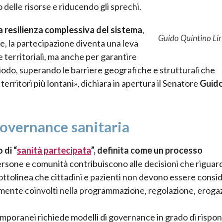
zo delle risorse e riducendo gli sprechi.
a resilienza complessiva del sistema
,
Guido Quintino Lir
ne, la partecipazione diventa una leva
e territoriali, ma anche per garantire
riodo, superando le barriere geografiche e strutturali che
territori più lontani», dichiara in apertura il Senatore
Guid
 governance sanitaria
 di “
sanità partecipata
”, definita come un processo
ersone e comunità contribuiscono alle decisioni che riguar
sottolinea che cittadini e pazienti non devono essere consi
tivamente coinvolti nella programmazione, regolazione, erog
emporanei richiede modelli di governance in grado di rispo