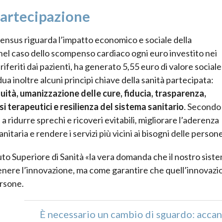
partecipazione
onsensus riguarda l’impatto economico e sociale della
nel caso dello scompenso cardiaco ogni euro investito nei
iferiti dai pazienti, ha generato 5,55 euro di valore sociale
dua inoltre alcuni principi chiave della sanità partecipata:
quità, umanizzazione delle cure, fiducia, trasparenza,
 terapeutici e resilienza del sistema sanitario
. Secondo 
 ridurre sprechi e ricoveri evitabili, migliorare l’aderenza
itaria e rendere i servizi più vicini ai bisogni delle persone
uto Superiore di Sanità «la vera domanda che il nostro sist
enere l’innovazione, ma come garantire che quell’innovazi
ersone.
È necessario un cambio di sguardo: acca