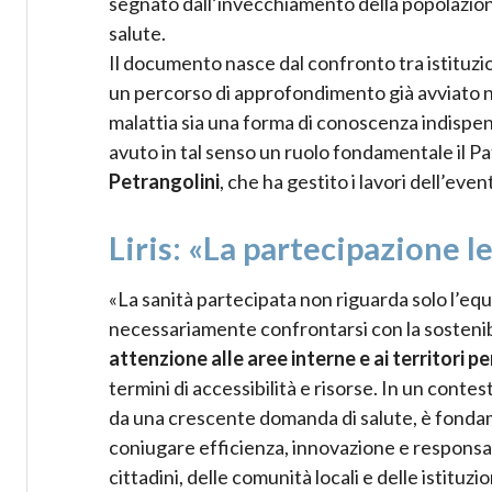
segnato dall’invecchiamento della popolazione
salute.
Il documento nasce dal confronto tra istituzion
un percorso di approfondimento già avviato negl
malattia sia una forma di conoscenza indispensa
avuto in tal senso un ruolo fondamentale il P
Petrangolini
, che ha gestito i lavori dell’even
Liris: «La partecipazione l
«La sanità partecipata non riguarda solo l’equ
necessariamente confrontarsi con la sostenib
attenzione alle aree interne e ai territori per
termini di accessibilità e risorse. In un conte
da una crescente domanda di salute, è fondam
coniugare efficienza, innovazione e responsabi
cittadini, delle comunità locali e delle istituz