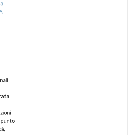
za
e,
nali
rata
zioni
l punto
tà,