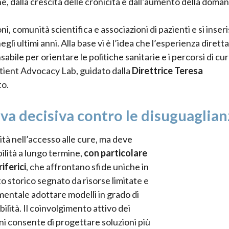
, dalla crescita delle cronicità e dall’aumento della doman
i, comunità scientifica e associazioni di pazienti e si inseri
i ultimi anni. Alla base vi è l’idea che l’esperienza diretta
bile per orientare le politiche sanitarie e i percorsi di cu
atient Advocacy Lab, guidato dalla
Direttrice Teresa
to.
eva decisiva contro le disuguaglia
ità nell’accesso alle cure, ma deve
ilità a lungo termine,
con particolare
iferici
, che affrontano sfide uniche in
sto storico segnato da risorse limitate e
entale adottare modelli in grado di
lità. Il coinvolgimento attivo dei
ioni consente di progettare soluzioni più