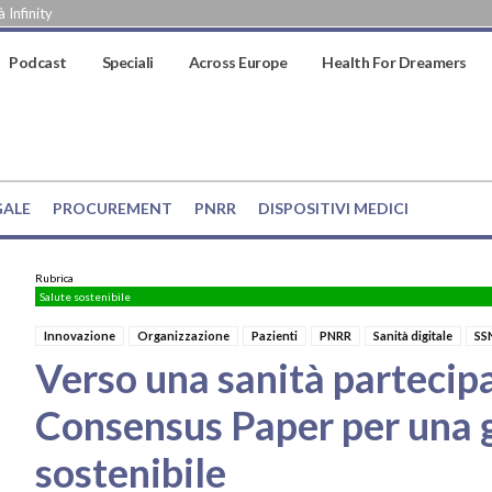
 Infinity
Podcast
Speciali
Across Europe
Health For Dreamers
GALE
PROCUREMENT
PNRR
DISPOSITIVI MEDICI
Rubrica
Salute sostenibile
Innovazione
Organizzazione
Pazienti
PNRR
Sanità digitale
SS
Verso una sanità partecipa
Consensus Paper per una 
sostenibile