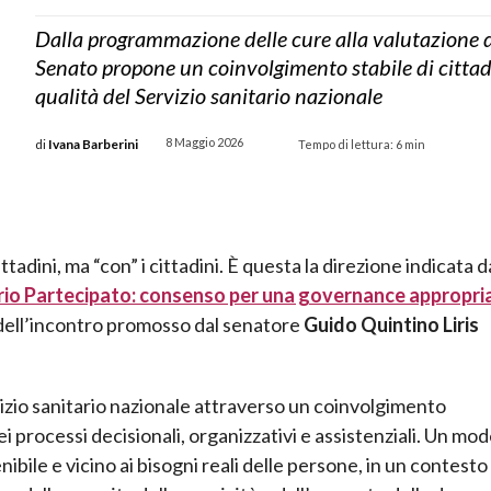
Dalla programmazione delle cure alla valutazione de
Senato propone un coinvolgimento stabile di cittadin
qualità del Servizio sanitario nazionale
8 Maggio 2026
di
Ivana Barberini
Tempo di lettura:
6
min
ttadini, ma “con” i cittadini. È questa la direzione indicata d
io Partecipato: consenso per una governance appropri
 dell’incontro promosso dal senatore
Guido Quintino Liris
vizio sanitario nazionale attraverso un coinvolgimento
ei processi decisionali, organizzativi e assistenziali. Un mod
ibile e vicino ai bisogni reali delle persone, in un contesto