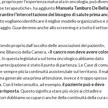
e, proprio per l’esperienza maturata in oncologia, può dive
aree terapeutiche», ha aggiunto
Manuela Tamburo De Bella
antire l’intercettazione del bisogno di salute prima an
to vogliamo identificare il miglior modello organizzativo e d
raggio. Guarderemo anche allo screening e a tutto il settor
tendo proprio dall’ascolto delle associazioni dei pazienti»,
ne Bilancio della Camera. «
Il cancro non deve avere colo
. In questa legislatura sul tema oncologico abbiamo dato
partecipazione è stato il punto di partenza. Le Case di com
empre più la continuità assistenziale sul territorio. Il ma
na generale una prima attenzione, invece è troppo spesso
a. Con il teleconsulto, ad esempio,
il paziente può e deve
a risposta
. Questo significa stare più vicini ai cittadini e
atori dobbiamo occuparci anche della continuità della cura.»