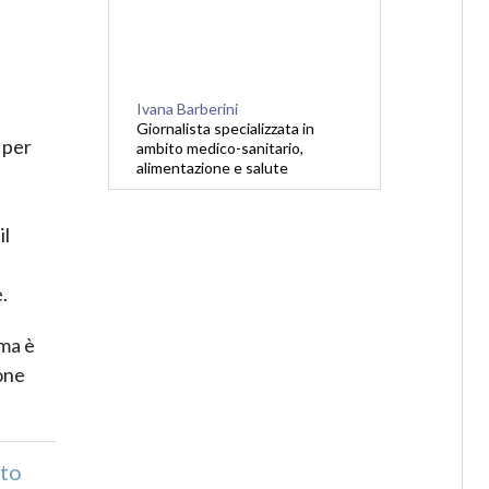
Ivana Barberini
Giornalista specializzata in
 per
ambito medico-sanitario,
alimentazione e salute
il
.
ema è
one
nto