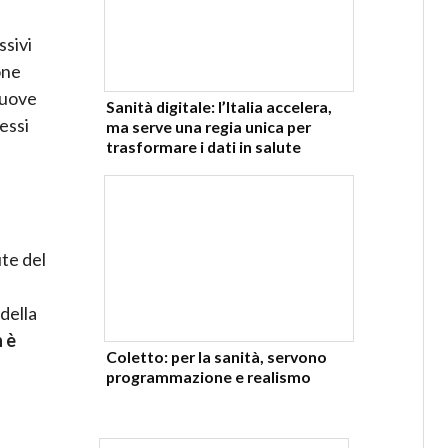
ssivi
one
muove
Sanità digitale: l’Italia accelera,
essi
ma serve una regia unica per
trasformare i dati in salute
ute del
della
 è
Coletto: per la sanità, servono
programmazione e realismo