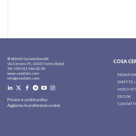
© SE
Ed
Srl Società Benefit
COSA CE
Via Cervino 75, 10155 Torino (Italy)
Tel. +39.011.566.02.58
www.seedstm.com
REDAZIO
info@seedstm.com
DIRETTE L
VIDEO IN
EBOOK
Privacy e cookie policy
CONTATT
Aggiorna le preferenze cookie