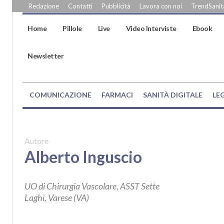
Redazione
Contatti
Pubblicità
Lavora con noi
TrendSanità
Home
Pillole
Live
Video Interviste
Ebook
Newsletter
COMUNICAZIONE
FARMACI
SANITÀ DIGITALE
LE
Autore
Alberto Inguscio
UO di Chirurgia Vascolare, ASST Sette
Laghi, Varese (VA)