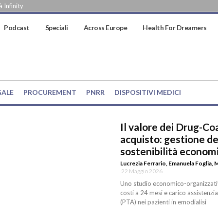
 Infinity
Podcast
Speciali
Across Europe
Health For Dreamers
GALE
PROCUREMENT
PNRR
DISPOSITIVI MEDICI
Il valore dei Drug-Co
acquisto: gestione de
sostenibilità economi
Lucrezia Ferrario
,
Emanuela Foglia
,
M
22 Maggio 2026
Uno studio economico-organizzativo
costi a 24 mesi e carico assistenzi
(PTA) nei pazienti in emodialisi