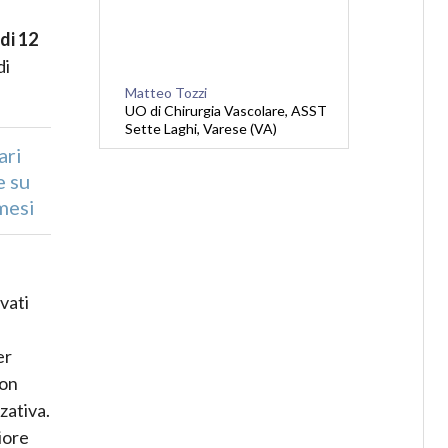
di 12
di
Matteo Tozzi
UO di Chirurgia Vascolare, ASST
Sette Laghi, Varese (VA)
ari
e su
mesi
i
vati
er
non
zativa.
iore