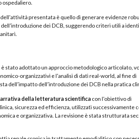
llo ospedaliero.
 dell’attività presentata è quello di generare evidenze robu
ell’introduzione dei DCB, suggerendo criteri utili a ident
anitari.
o, è stato adottato un approccio metodologico articolato, vo
mico-organizzativi e l’analisi di dati real-world, al fine di
ta dell’impatto dell’introduzione dei DCB nella pratica cli
arrativa della letteratura scientifica
con l’obiettivo di
a clinica, sicurezza ed efficienza, utilizzati successivamente
omica e organizzativa. La revisione è stata strutturata sec
alattia renale cronica in trattamento emodialitico con necess