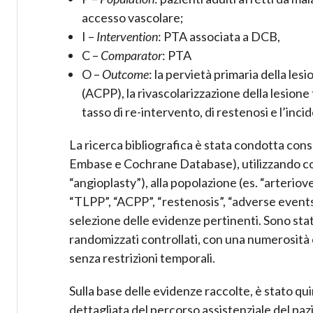
accesso vascolare;
I –
Intervention
: PTA associata a DCB,
C –
Comparator
: PTA
O –
Outcome
: la pervietà primaria della les
(ACPP), la rivascolarizzazione della lesione 
tasso di re-intervento, di restenosi e l’inci
La ricerca bibliografica è stata condotta co
Embase e Cochrane Database), utilizzando comb
“angioplasty”), alla popolazione (es. “arteriov
“TLPP”, “ACPP”, “restenosis”, “adverse events
selezione delle evidenze pertinenti. Sono stati
randomizzati controllati, con una numerosità c
senza restrizioni temporali.
Sulla base delle evidenze raccolte, è stato qu
dettagliata del percorso assistenziale del pa