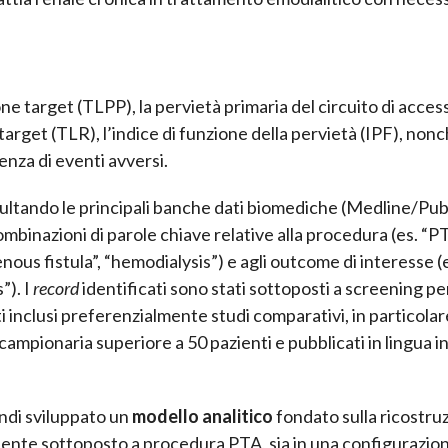
ione target (TLPP), la pervietà primaria del circuito di acces
target (TLR), l’indice di funzione della pervietà (IPF), nonch
denza di eventi avversi.
nsultando le principali banche dati biomediche (Medline/P
inazioni di parole chiave relative alla procedura (es. “PT
enous fistula”, “hemodialysis”) e agli outcome di interesse (
”). I
record
identificati sono stati sottoposti a screening per
 inclusi preferenzialmente studi comparativi, in particolare
ampionaria superiore a 50 pazienti e pubblicati in lingua i
indi sviluppato un
modello analitico
fondato sulla ricostru
ziente sottoposto a procedura PTA, sia in una configurazio