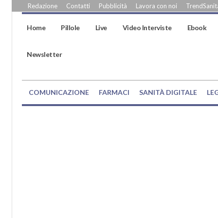
Redazione
Contatti
Pubblicità
Lavora con noi
TrendSanità
Home
Pillole
Live
Video Interviste
Ebook
Newsletter
COMUNICAZIONE
FARMACI
SANITÀ DIGITALE
LE