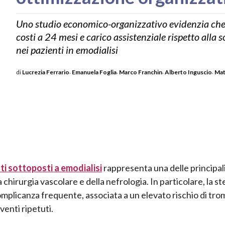
Uno studio economico-organizzativo evidenzia che i
costi a 24 mesi e carico assistenziale rispetto alla
nei pazienti in emodialisi
,
,
,
,
di
Lucrezia Ferrario
Emanuela Foglia
Marco Franchin
Alberto Inguscio
Mat
ti sottoposti a
emodialisi
rappresenta una delle principal
a chirurgia vascolare e della nefrologia. In particolare, la s
mplicanza frequente, associata a un elevato rischio di tro
venti ripetuti.