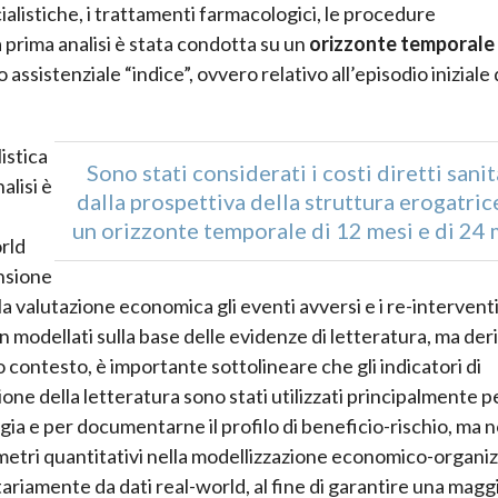
alistiche, i trattamenti farmacologici, le procedure
 prima analisi è stata condotta su un
orizzonte temporale 
o assistenziale “indice”, ovvero relativo all’episodio iniziale 
istica
Sono stati considerati i costi diretti sanit
alisi è
dalla prospettiva della struttura erogatric
un orizzonte temporale di 12 mesi e di 24 
orld
ensione
a valutazione economica gli eventi avversi e i re-intervent
n modellati sulla base delle evidenze di letteratura, ma deri
 contesto, è importante sottolineare che gli indicatori di
sione della letteratura sono stati utilizzati principalmente p
ogia e per documentarne il profilo di beneficio-rischio, ma 
etri quantitativi nella modellizzazione economico-organiz
ariamente da dati real-world, al fine di garantire una magg