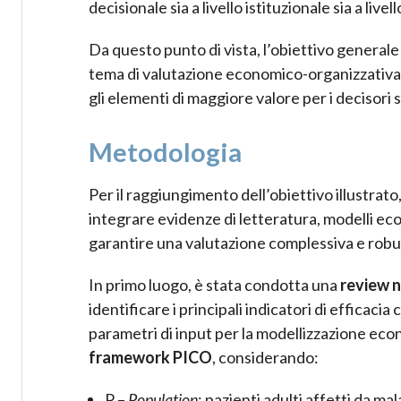
decisionale sia a livello istituzionale sia a live
Da questo punto di vista, l’obiettivo generale
tema di valutazione economico-organizzativa d
gli elementi di maggiore valore per i decisori s
Metodologia
Per il raggiungimento dell’obiettivo illustrat
integrare evidenze di letteratura, modelli econo
garantire una valutazione complessiva e robus
In primo luogo, è stata condotta una
review n
identificare i principali indicatori di efficaci
parametri di input per la modellizzazione econ
framework PICO
, considerando:
P –
Population
: pazienti adulti affetti da m