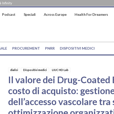
 Infinity
Podcast
Speciali
Across Europe
Health For Dreamers
GALE
PROCUREMENT
PNRR
DISPOSITIVI MEDICI
dialisi
Dispositivi medici
LIUC HD Lab
Il valore dei Drug-Coated 
costo di acquisto: gestione
dell’accesso vascolare tra
ottimizzazione organizzat