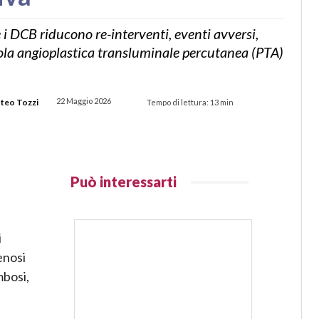
 DCB riducono re-interventi, eventi avversi,
 sola angioplastica transluminale percutanea (PTA)
22 Maggio 2026
teo Tozzi
Tempo di lettura:
13
min
Può interessarti
i
tenosi
mbosi,