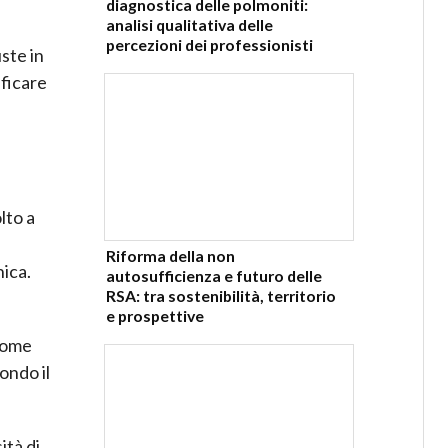
diagnostica delle polmoniti:
analisi qualitativa delle
percezioni dei professionisti
ste in
ificare
lto a
Riforma della non
nica.
autosufficienza e futuro delle
RSA: tra sostenibilità, territorio
e prospettive
 come
ondo il
ità di