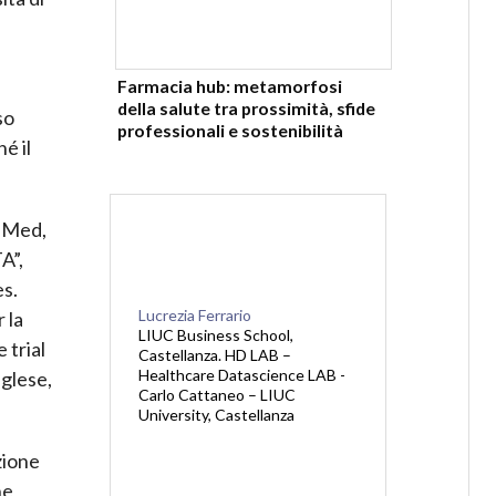
Farmacia hub: metamorfosi
della salute tra prossimità, sfide
so
professionali e sostenibilità
é il
ubMed,
A”,
es.
Lucrezia Ferrario
 la
LIUC Business School,
 trial
Castellanza. HD LAB –
Healthcare Datascience LAB -
nglese,
Carlo Cattaneo – LIUC
University, Castellanza
zione
ne