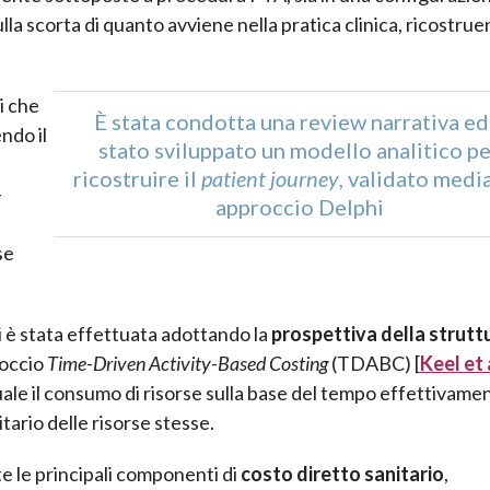
la scorta di quanto avviene nella pratica clinica, ricostruen
i che
È stata condotta una review narrativa ed
ndo il
stato sviluppato un modello analitico p
ricostruire il
patient journey
, validato medi
-
approccio Delphi
se
i è stata effettuata adottando la
prospettiva della strutt
roccio
Time-Driven Activity-Based Costing
(TDABC) [
Keel et a
ale il consumo di risorse sulla base del tempo effettivame
tario delle risorse stesse.
e le principali componenti di
costo diretto sanitario
,