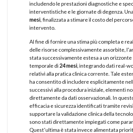
includendo le prestazioni diagnostiche e speci
interventistiche e le giornate di degenza. Una
mesi
, finalizzata a stimare il costo del percors
intervento.
Al fine di fornire una stima più completa e real
delle risorse complessivamente assorbite, l’an
stata successivamente estesa a un orizzonte
temporale di
24 mesi
, integrando dati real-w
relativi alla pratica clinica corrente. Tale est
ha consentito di includere esplicitamente nell
successivi alla procedura iniziale, elementi no
direttamente da dati osservazionali. In questo
efficacia e sicurezza identificati tramite revi
supportare la validazione clinica della tecnol
sono stati direttamente impiegati come param
Quest’ultima è stata invece alimentata priorit