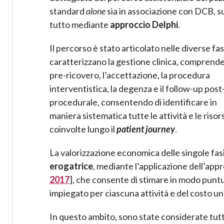
standard
alone
sia in associazione con DCB, sul
tutto mediante
approccio Delphi
.
Il percorso è stato articolato nelle diverse fas
caratterizzano la gestione clinica, comprende
pre-ricovero, l’accettazione, la procedura
interventistica, la degenza e il follow-up post
procedurale, consentendo di identificare in
maniera sistematica tutte le attività e le risor
coinvolte lungo il
patient journey
.
La valorizzazione economica delle singole fas
erogatrice
, mediante l’applicazione dell’app
2017
], che consente di stimare in modo puntu
impiegato per ciascuna attività e del costo uni
In questo ambito, sono state considerate tutt