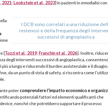
., 2021
;
Lookstein et al., 2023
] in pazienti in emodialisi con
ella
I DCB sono correlati a una riduzione del
restenosi e della frequenza degli interve
a
successivi di angioplastica
zione
e [
Tozzi et al., 2019
;
Franchin et al., 2026
]. Inoltre, riduce
za degli interventi successivi di angioplastica, consentend
 più a lungo e riducendo il burden assistenziale e il disagio 
ne, da un punto di vista di safety, si riscontra come l’utilizz
le.
vante poter
comprendere l’impatto economico e organizz
entificando potenziali fattori ed elementi qualificanti che
al device, nonché che potrebbero supportare il processo