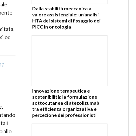
nale
Dalla stabilità meccanica al
amente
valore assistenziale: un’analisi
HTA dei sistemi di fissaggio dei
PICC in oncologia
mitata,
si od
na
Innovazione terapeutica e
sostenibilità: la formulazione
sottocutanea di atezolizumab
e,
tra efficienza organizzativa e
entando
percezione dei professionisti
tali
o allo