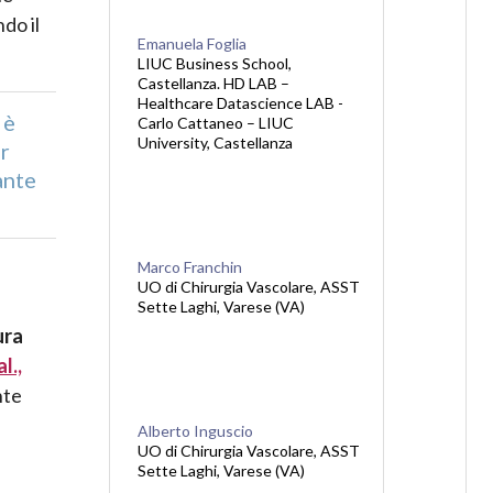
do il
Emanuela Foglia
LIUC Business School,
Castellanza. HD LAB –
Healthcare Datascience LAB -
 è
Carlo Cattaneo – LIUC
University, Castellanza
er
ante
Marco Franchin
UO di Chirurgia Vascolare, ASST
Sette Laghi, Varese (VA)
ura
l.,
nte
Alberto Inguscio
UO di Chirurgia Vascolare, ASST
Sette Laghi, Varese (VA)