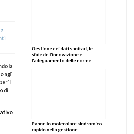
la
nti
Gestione dei dati sanitari, le
sfide dell’innovazione e
l’adeguamento delle norme
ndo la
o agli
per il
o di
ativo
Pannello molecolare sindromico
rapido nella gestione