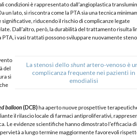
tali condizioni è rappresentato dall’angioplastica translumi
 Da un lato, si riscontra come la PTA sia una tecnica minim
 significative, riducendo il rischio di complicanze legate
ate. Dall’altro, però, la durabilità del trattamento risulta li
a PTA, i vasi trattati possono sviluppare nuovamente steno
vento
La stenosi dello
shunt
artero-venoso è u
à del
complicanza frequente nei pazienti in
ura si
emodialisi
 che
ed balloon
(DCB)
ha aperto nuove prospettive terapeutich
iante il rilascio locale di farmaci antiproliferativi, rappres
ica. Le evidenze scientifiche hanno dimostrato l’efficacia di 
 di pervietà a lungo termine maggiormente favorevoli rispett