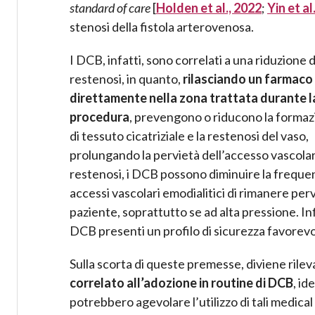
standard of care
[
Holden et al., 2022
;
Yin et al
stenosi della fistola arterovenosa.
I DCB, infatti, sono correlati a una riduzione d
restenosi, in quanto,
rilasciando un farmaco
direttamente nella zona trattata durante l
procedura
, prevengono o riducono la forma
di tessuto cicatriziale e la restenosi del vaso,
prolungando la pervietà dell’accesso vascolar
restenosi, i DCB possono diminuire la frequen
accessi vascolari emodialitici di rimanere pervi
paziente, soprattutto se ad alta pressione. Infi
DCB presenti un profilo di sicurezza favorevo
Sulla scorta di queste premesse, diviene rile
correlato all’adozione in routine di DCB
, id
potrebbero agevolare l’utilizzo di tali medic