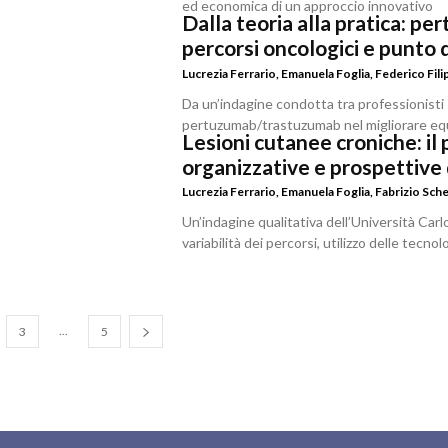
ed economica di un approccio innovativo
Dalla teoria alla pratica: 
percorsi oncologici e punto d
Lucrezia Ferrario
,
Emanuela Foglia
,
Federico Fili
Da un’indagine condotta tra professionisti 
pertuzumab/trastuzumab nel migliorare equ
Lesioni cutanee croniche: il 
organizzative e prospettive
Lucrezia Ferrario
,
Emanuela Foglia
,
Fabrizio Sche
Un’indagine qualitativa dell’Università Car
variabilità dei percorsi, utilizzo delle tecn
...
3
5