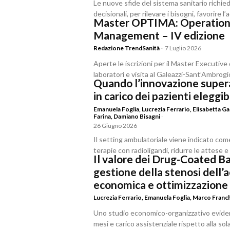
Le nuove sfide del sistema sanitario richied
decisionali, per rilevare i bisogni, favorire 
Master OPTIMA: Operational
Management – IV edizione
Redazione TrendSanità
-
7 Luglio 2026
Aperte le iscrizioni per il Master Executiv
laboratori e visita al Galeazzi-Sant’Ambrogi
Quando l’innovazione supera 
in carico dei pazienti eleggib
Emanuela Foglia
,
Lucrezia Ferrario
,
Elisabetta Ga
Farina
,
Damiano Bisagni
-
26 Giugno 2026
Il setting ambulatoriale viene indicato com
terapie con radioligandi, ridurre le attese e
Il valore dei Drug-Coated Bal
gestione della stenosi dell’
economica e ottimizzazione 
Lucrezia Ferrario
,
Emanuela Foglia
,
Marco Franc
Uno studio economico-organizzativo evidenz
mesi e carico assistenziale rispetto alla so