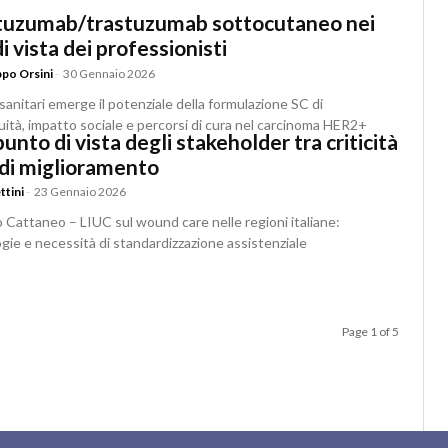
pertuzumab/trastuzumab sottocutaneo nei
i vista dei professionisti
ppo Orsini
-
30 Gennaio 2026
sanitari emerge il potenziale della formulazione SC di
ità, impatto sociale e percorsi di cura nel carcinoma HER2+
punto di vista degli stakeholder tra criticità
 di miglioramento
ttini
-
23 Gennaio 2026
lo Cattaneo – LIUC sul wound care nelle regioni italiane:
ologie e necessità di standardizzazione assistenziale
Page 1 of 5