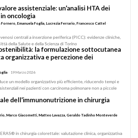
valore assistenziale: un’analisi HTA dei
 in oncologia
 Fornero
,
Emanuela Foglia
,
Lucrezia Ferrario
,
Francesco Cattel
-
venosi centrali a inserzione periferica (PICC): evidenze cliniche,
ittà della Salute e della Scienza di Torino
ostenibilità: la formulazione sottocutanea
za organizzativa e percezione dei
oglia
-
19 Marzo 2026
duce un modello organizzativo più efficiente, riducendo tempi e
ssistenziali nei pazienti con carcinoma polmonare non a piccole
le dell’immunonutrizione in chirurgia
rio
,
Marco Giacometti
,
Matteo Lavazza
,
Geraldo Tadinho Monteverde
RAS® in chirurgia colorettale: valutazione clinica, organizzativa