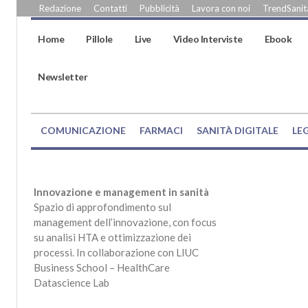
Redazione
Contatti
Pubblicità
Lavora con noi
TrendSanità
Home
Pillole
Live
Video Interviste
Ebook
Newsletter
COMUNICAZIONE
FARMACI
SANITÀ DIGITALE
LE
Innovazione e management in sanità
Spazio di approfondimento sul
management dell’innovazione, con focus
su analisi HTA e ottimizzazione dei
processi. In collaborazione con LIUC
Business School – HealthCare
Datascience Lab