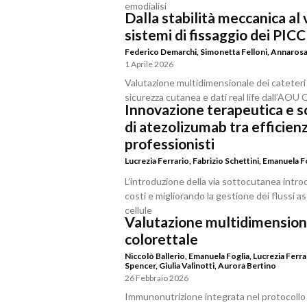
emodialisi
Dalla stabilità meccanica al 
sistemi di fissaggio dei PICC
Federico Demarchi
,
Simonetta Felloni
,
Annarosa
1 Aprile 2026
Valutazione multidimensionale dei cateteri 
sicurezza cutanea e dati real life dall’AOU C
Innovazione terapeutica e s
di atezolizumab tra efficien
professionisti
Lucrezia Ferrario
,
Fabrizio Schettini
,
Emanuela F
L’introduzione della via sottocutanea intro
costi e migliorando la gestione dei flussi a
cellule
Valutazione multidimensiona
colorettale
Niccolò Ballerio
,
Emanuela Foglia
,
Lucrezia Ferra
Spencer
,
Giulia Valinotti
,
Aurora Bertino
-
26 Febbraio 2026
Immunonutrizione integrata nel protocollo E