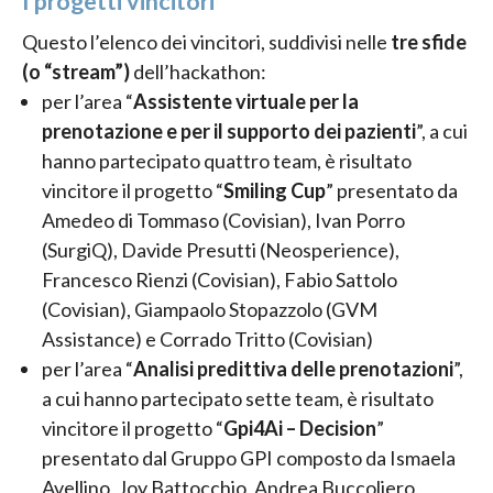
I progetti vincitori
Questo l’elenco dei vincitori, suddivisi nelle
tre sfide
(o “stream”)
dell’hackathon:
per l’area “
Assistente virtuale per la
prenotazione e per il supporto dei pazienti
”, a cui
hanno partecipato quattro team, è risultato
vincitore il progetto “
Smiling Cup
” presentato da
Amedeo di Tommaso (Covisian), Ivan Porro
(SurgiQ), Davide Presutti (Neosperience),
Francesco Rienzi (Covisian), Fabio Sattolo
(Covisian), Giampaolo Stopazzolo (GVM
Assistance) e Corrado Tritto (Covisian)
per l’area “
Analisi predittiva delle prenotazioni
”,
a cui hanno partecipato sette team, è risultato
vincitore il progetto “
Gpi4Ai – Decision
”
presentato dal Gruppo GPI composto da Ismaela
Avellino, Joy Battocchio, Andrea Buccoliero,