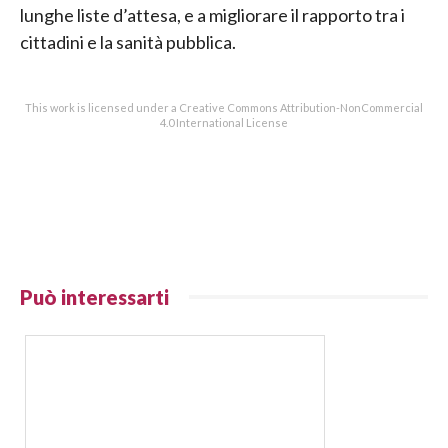
lunghe liste d’attesa, e a migliorare il rapporto tra i
cittadini e la sanità pubblica.
This work is licensed under a Creative Commons Attribution-NonCommercial
4.0 International License
Può interessarti