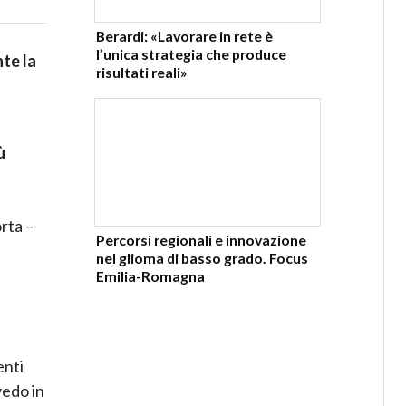
Berardi: «Lavorare in rete è
l’unica strategia che produce
te la
risultati reali»
ù
rta –
Percorsi regionali e innovazione
nel glioma di basso grado. Focus
Emilia-Romagna
enti
vedo in