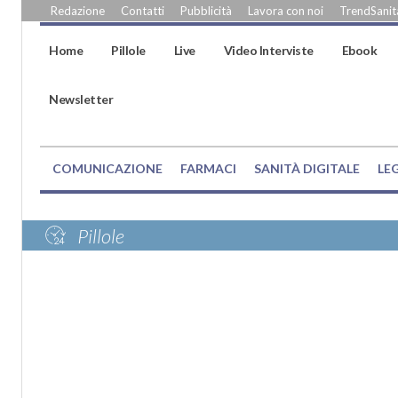
Redazione
Contatti
Pubblicità
Lavora con noi
TrendSanità
Home
Pillole
Live
Video Interviste
Ebook
Newsletter
COMUNICAZIONE
FARMACI
SANITÀ DIGITALE
LE
Pillole