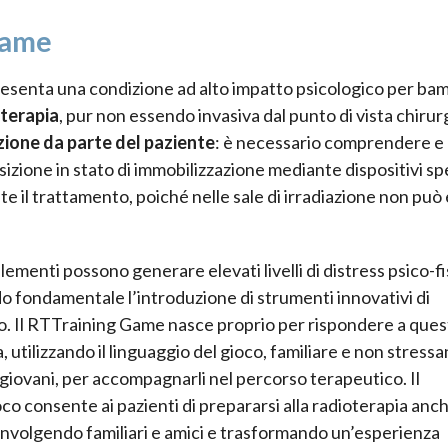
Game
resenta una condizione ad alto impatto psicologico per bam
oterapia
, pur non essendo invasiva dal punto di vista chirur
zione da parte del paziente
: è necessario comprendere e
zione in stato di immobilizzazione mediante dispositivi spe
te il trattamento, poiché nelle sale di irradiazione non può
lementi possono generare elevati livelli di distress psico-fi
 fondamentale l’introduzione di strumenti innovativi di
. Il RTTraining Game nasce proprio per rispondere a ques
, utilizzando il linguaggio del gioco, familiare e non stress
ù giovani, per accompagnarli nel percorso terapeutico. Il
co consente ai pazienti di prepararsi alla radioterapia anc
involgendo familiari e amici e trasformando un’esperienza