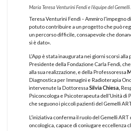
Maria Teresa Venturini Fendi e l’équipe del Gemell
Teresa Venturini Fendi – Ammiro l’impegno di
potuto contribuire a un progetto che può regal
un percorso difficile, consapevole che donan
si è dato».
L’App è stata inaugurata nei giorni scorsi all
Presidente della Fondazione Carla Fendi, ch
alla sua realizzazione, e della Professoressa
M
Diagnostica per Immagini e Radioterapia Onco
intervenute la Dottoressa
Silvia Chiesa,
Resp
Psiconcologa e Psicoterapeuta dell’Unità di P
che seguono i piccoli pazienti del Gemelli ART
L’iniziativa conferma il ruolo del Gemelli ART
oncologica, capace di coniugare eccellenza cl