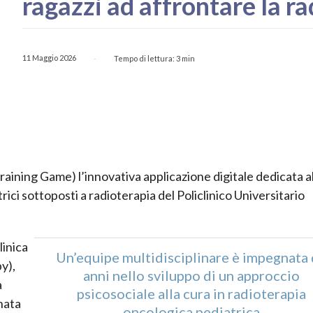
ragazzi ad affrontare la r
11 Maggio 2026
Tempo di lettura:
3
min
-
aining Game) l’innovativa applicazione digitale dedicata al
ici sottoposti a radioterapia del Policlinico Universitario
linica
Un’equipe multidisciplinare è impegnata
y),
anni nello sviluppo di un approccio
a
psicosociale alla cura in radioterapia
gnata
oncologica pediatrica