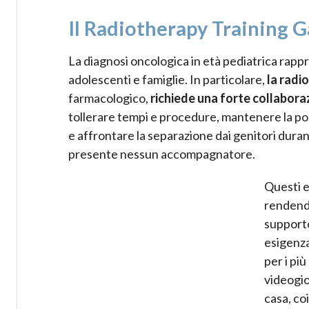
Il Radiotherapy Training 
La diagnosi oncologica in età pediatrica rapp
adolescenti e famiglie. In particolare,
la radi
farmacologico,
richiede una forte collabora
tollerare tempi e procedure, mantenere la posi
e affrontare la separazione dai genitori duran
presente nessun accompagnatore.
Questi e
rendendo
supporto
esigenza
per i pi
videogio
casa, co