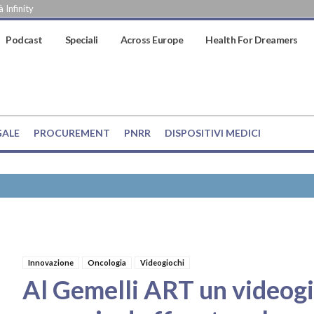
 Infinity
Podcast
Speciali
Across Europe
Health For Dreamers
GALE
PROCUREMENT
PNRR
DISPOSITIVI MEDICI
Innovazione
Oncologia
Videogiochi
Al Gemelli ART un videogi