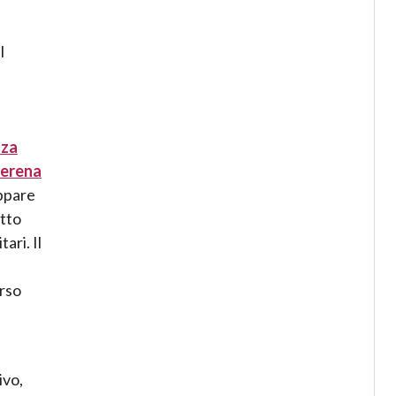
l
nza
serena
uppare
tto
ari. Il
orso
ivo,