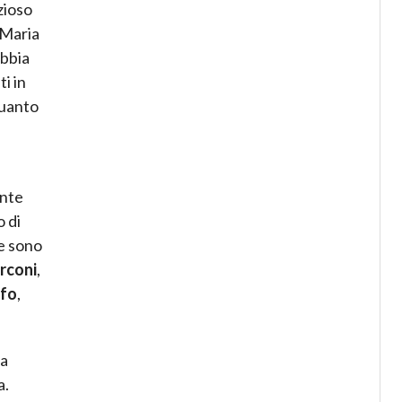
zioso
 Maria
abbia
i in
quanto
ante
o di
ne sono
rconi
,
ffo
,
ia
a.