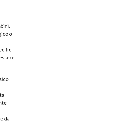
bini,
gico o
cifici
 essere
sico,
ta
ante
he da