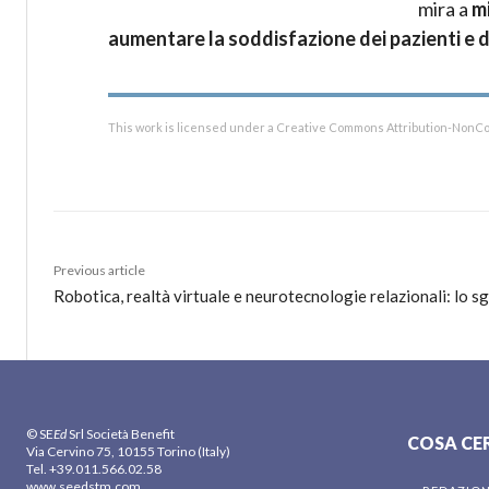
mira a
mi
aumentare la soddisfazione dei pazienti e del
This work is licensed under a Creative Commons Attribution-NonCo
Previous article
Robotica, realtà virtuale e neurotecnologie relazionali: lo 
© SE
Ed
Srl Società Benefit
COSA CE
Via Cervino 75, 10155 Torino (Italy)
Tel. +39.011.566.02.58
www.seedstm.com