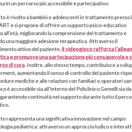
a in un percorso più accessibile e partecipativo.
tto è rivolto a bambini e adolescenti in trattamento presso i
ART e si propone di offrire un supporto psico-educativo
 all’età, migliorando la comprensione del trattamento e
o una maggiore adesione terapeutica. Attraverso il
imento attivo del paziente,
il videogioco rafforza l’allea
tica e promuove una partecipazione più consapevole e 
rso di cura
. Inoltre, allo stesso tempo, contribuisce a svil
ent, aumentando il senso di controllo del paziente rispe
edure mediche e alle relazioni con familiari e operatori sanit
o è accessibile sia all’interno del Policlinico Gemelli sia da
garantendo continuità nel supporto durante tutto il perc
ico.
tto rappresenta una significativa innovazione nel campo
ologia pediatrica: attraverso un approccio ludico e interatt