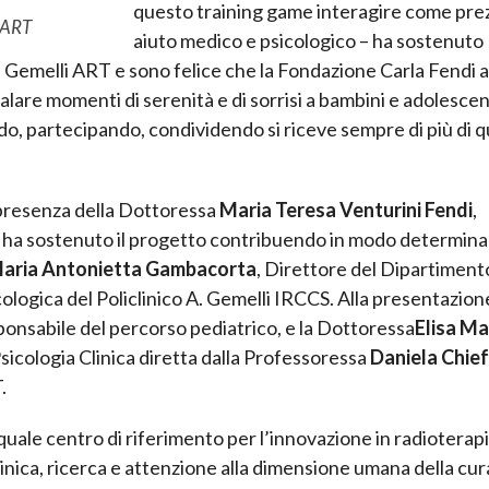
questo training game interagire come pre
i ART
aiuto medico e psicologico – ha sostenuto
 Gemelli ART e sono felice che la Fondazione Carla Fendi 
are momenti di serenità e di sorrisi a bambini e adolescent
do, partecipando, condividendo si riceve sempre di più di 
a presenza della Dottoressa
Maria Teresa Venturini Fendi
,
e ha sostenuto il progetto contribuendo in modo determin
aria Antonietta Gambacorta
, Direttore del Dipartiment
logica del Policlinico A. Gemelli IRCCS. Alla presentazio
onsabile del percorso pediatrico, e la Dottoressa
Elisa Ma
sicologia Clinica diretta dalla Professoressa
Daniela Chie
.
 quale centro di riferimento per l’innovazione in radioterap
inica, ricerca e attenzione alla dimensione umana della cur