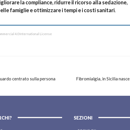
gliorare la compliance, ridurre il ricorso alla sedazione,
le famiglie e ottimizzare i tempi e i costi sanitari
.
mmercial 4.0 International License
sguardo centrato sulla persona
Fibromialgia, in Sicilia nas
RCHI?
SEZIONI