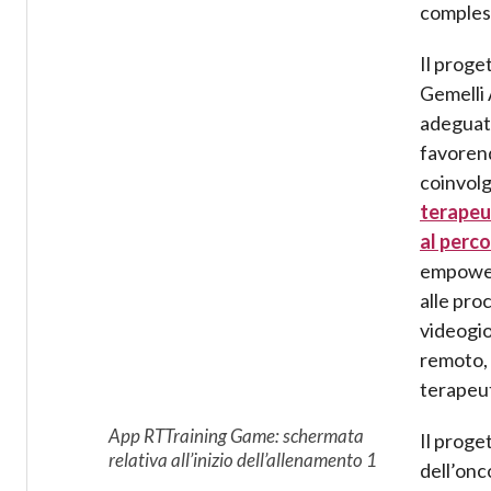
compless
Il proge
Gemelli 
adeguato
favorend
coinvolg
terapeu
al perco
empowerm
alle proc
videogioc
remoto, 
terapeut
App RTTraining Game: schermata
Il proge
relativa all’inizio dell’allenamento 1
dell’onc