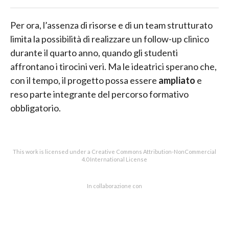
Per ora, l’assenza di risorse e di un team strutturato
limita la possibilità di realizzare un follow-up clinico
durante il quarto anno, quando gli studenti
affrontano i tirocini veri. Ma le ideatrici sperano che,
con il tempo, il progetto possa essere
ampliato
e
reso parte integrante del percorso formativo
obbligatorio.
This work is licensed under a Creative Commons Attribution-NonCommercial
4.0 International License
In collaborazione con