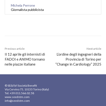
Michela Perrone
Giornalista pubblicista
Previous article
Next article
Il 12 aprile gli internisti di
L’ordine degli ingegneri della
FADOI e ANIMO tornano
Provincia di Torino per
nelle piazze italiane
“Change in Cardiology” 2025
© SE
Ed
Srl Società Benefit
Via Cervino 75, 10155 Torino (Italy)
Tel. +39.011.566.02.58
www.seedstm.com
info@seedstm.com