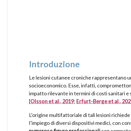
Introduzione
Le lesioni cutanee croniche rappresentano una s
socioeconomico. Esse, infatti, compromettono 
impatto rilevante in termini di costi sanitari 
[
Olsson et al., 2019
;
Erfurt-Berge et al., 20
L’origine multifattoriale di tali lesioni richie
l’impiego di diversi dispositivi medici, con co
numerose figure professionali
con competenz