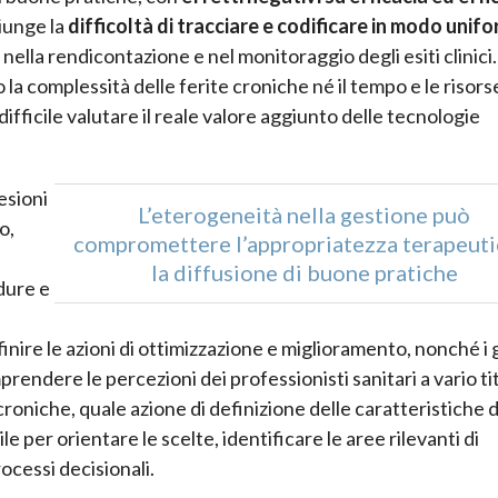
iunge la
difficoltà di tracciare e codificare in modo unif
i nella rendicontazione e nel monitoraggio degli esiti clinici
o la complessità delle ferite croniche né il tempo e le risors
ifficile valutare il reale valore aggiunto delle tecnologie
esioni
L’eterogeneità nella gestione può
o,
compromettere l’appropriatezza terapeuti
la diffusione di buone pratiche
dure e
efinire le azioni di ottimizzazione e miglioramento, nonché i
rendere le percezioni dei professionisti sanitari a vario ti
croniche, quale azione di definizione delle caratteristiche d
e per orientare le scelte, identificare le aree rilevanti di
rocessi decisionali.