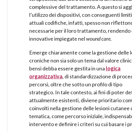
complessive del trattamento. A questo si agg
l’utilizzo dei dispositivi, con conseguenti limit
attuali codifiche, infatti, spesso non rifletton
necessarie per il loro trattamento, rendendo d
innovative impiegate nel
wound care
.
Emerge chiaramente come la gestione delle l
croniche non sia solo un tema dal valore clinic
bensì debba essere gestita in una
logica
organizzativa
, di standardizzazione di proce
percorsi, oltre che sotto un profilo di tipo
strategico. In tale contesto, ai fini di poter d
attualmente esistenti, diviene prioritario comp
coinvolti nella gestione delle lesioni cutanee 
tematica, come percorso iniziale, indispensabil
intervento e definire i criteri su cui basare i p