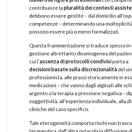
contribuisce la
pluralità dei contesti assiste
debbono essere gestite – dal domicilio all’osped
competenze – determinando una molteplicità di 
possono essere più o meno formalizzati.
Questa frammentazione si traduce spesso in
gestione altrettanto disomogenea del pazient
cui l’
assenza di protocolli condivisi
porta a
decisioni basate sulla discrezionalità
del si
professionista, alle prassi storicamente in es
medicazioni – che vanno dagli alginati alle sc
argento o la terapia a pressione negativa – di
soggettività, all’esperienza individuale, alla d
cliniche del caso specifico.
Tale eterogeneità comporta rischi non trascu
terapeutica, dall’altra ostacola la diffusione 