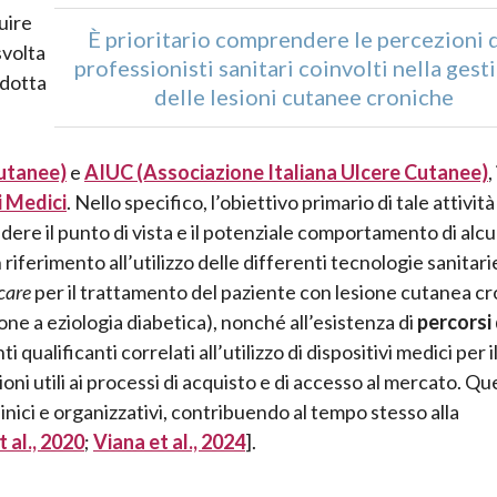
uire
È prioritario comprendere le percezioni 
volta
professionisti sanitari coinvolti nella gest
ndotta
delle lesioni cutanee croniche
Cutanee)
e
AIUC
(Associazione Italiana Ulcere Cutanee)
,
i Medici
. Nello specifico, l’obiettivo primario di tale attività
ere il punto di vista e il potenziale comportamento di alc
n riferimento all’utilizzo delle differenti tecnologie sanitari
care
per il trattamento del paziente con lesione cutanea cr
one a eziologia diabetica), nonché all’esistenza di
percorsi 
i qualificanti correlati all’utilizzo di dispositivi medici per i
azioni utili ai processi di acquisto e di accesso al mercato. Q
clinici e organizzativi, contribuendo al tempo stesso alla
 al., 2020
;
Viana et al., 2024
].