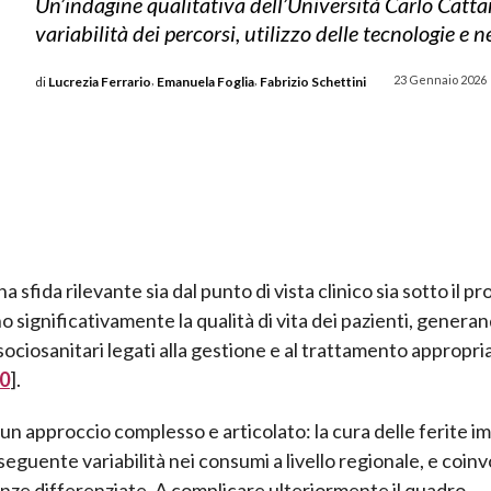
Un’indagine qualitativa dell’Università Carlo Catta
variabilità dei percorsi, utilizzo delle tecnologie e
,
,
23 Gennaio 2026
di
Lucrezia Ferrario
Emanuela Foglia
Fabrizio Schettini
fida rilevante sia dal punto di vista clinico sia sotto il pro
significativamente la qualità di vita dei pazienti, genera
e sociosanitari legati alla gestione e al trattamento appropri
20
].
de un approccio complesso e articolato: la cura delle ferite i
nseguente variabilità nei consumi a livello regionale, e coin
e differenziate. A complicare ulteriormente il quadro