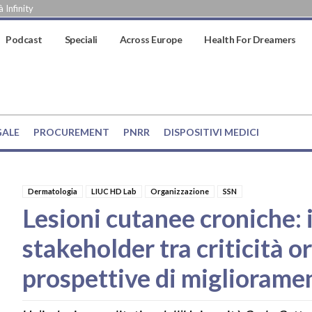
 Infinity
Podcast
Speciali
Across Europe
Health For Dreamers
GALE
PROCUREMENT
PNRR
DISPOSITIVI MEDICI
Dermatologia
LIUC HD Lab
Organizzazione
SSN
Lesioni cutanee croniche: i
stakeholder tra criticità o
prospettive di migliorame