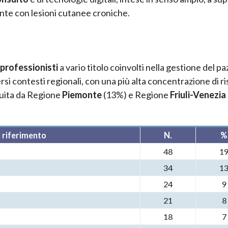
iente con lesioni cutanee croniche.
professionisti
a vario titolo coinvolti nella gestione del p
rsi contesti regionali, con una più alta concentrazione di r
uita da Regione
Piemonte
(13%) e Regione
Friuli-Venezia 
 riferimento
N.
%
48
1
34
1
24
9
21
8
18
7