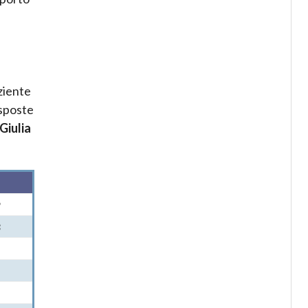
aziente
isposte
Giulia
9
3