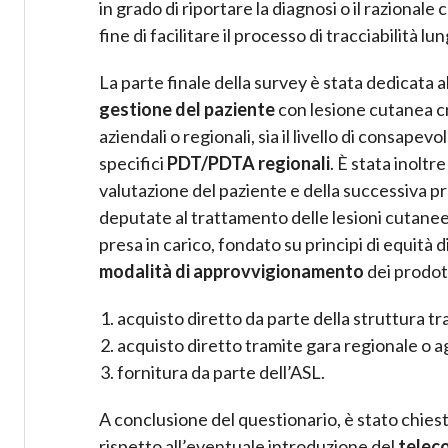
in grado di riportare la diagnosi o il razionale 
fine di facilitare il processo di tracciabilità l
La parte finale della survey è stata dedicata a
gestione del paziente
con lesione cutanea cro
aziendali o regionali, sia il livello di consapev
specifici
PDT/PDTA regionali
. È stata inoltr
valutazione del paziente e della successiva pre
deputate al trattamento delle lesioni cutanee 
presa in carico, fondato su principi di equità d
modalità di approvvigionamento
dei prodott
acquisto diretto da parte della struttura t
acquisto diretto tramite gara regionale o 
fornitura da parte dell’ASL.
A conclusione del questionario, è stato chiest
rispetto all’eventuale introduzione del
telec