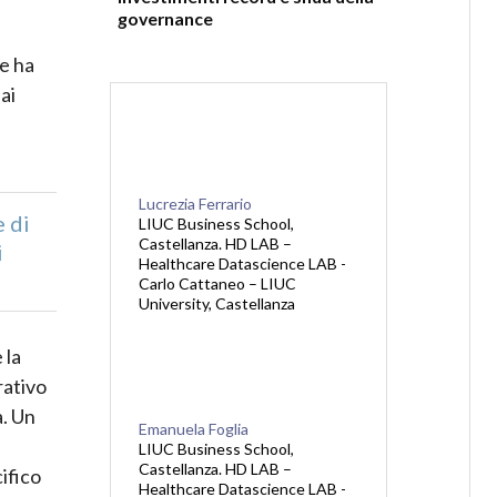
governance
he ha
 ai
Lucrezia Ferrario
e di
LIUC Business School,
Castellanza. HD LAB –
i
Healthcare Datascience LAB -
Carlo Cattaneo – LIUC
University, Castellanza
 la
rativo
a. Un
Emanuela Foglia
LIUC Business School,
Castellanza. HD LAB –
ifico
Healthcare Datascience LAB -