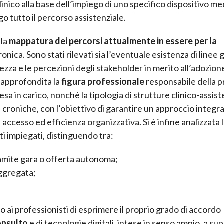
clinico alla base dell’impiego di uno specifico dispositivo me
ungo tutto il percorso assistenziale.
lla
mappatura dei percorsi attualmente in essere per la
nica. Sono stati rilevati sia l’eventuale esistenza di linee 
olezza e le percezioni degli stakeholder in merito all’adozion
e approfondita la
figura professionale
responsabile della p
sa in carico, nonché la tipologia di strutture clinico-assist
croniche, con l’obiettivo di garantire un approccio integra
i accesso ed efficienza organizzativa. Si è infine analizzata 
i impiegati, distinguendo tra:
ramite gara o offerta autonoma;
aggregata;
o ai professionisti di esprimere il proprio grado di accordo
onsulto
e di tecnologie digitali, intese in senso ampio, a su