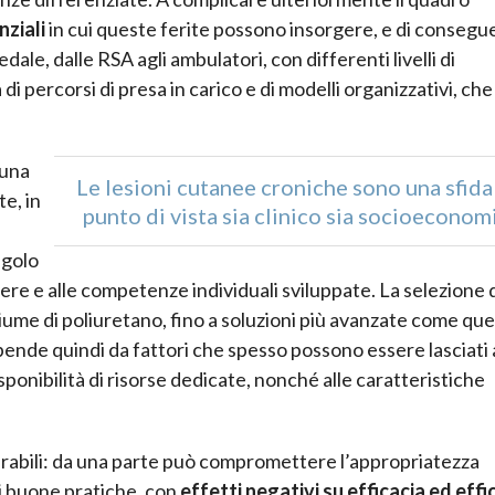
nziali
in cui queste ferite possono insorgere, e di consegu
ale, dalle RSA agli ambulatori, con differenti livelli di
percorsi di presa in carico e di modelli organizzativi, che
 una
Le lesioni cutanee croniche sono una sfida
e, in
punto di vista sia clinico sia socioeconom
ngolo
sere e alle competenze individuali sviluppate. La selezione 
hiume di poliuretano, fino a soluzioni più avanzate come que
pende quindi da fattori che spesso possono essere lasciati 
isponibilità di risorse dedicate, nonché alle caratteristiche
rabili: da una parte può compromettere l’appropriatezza
di buone pratiche, con
effetti negativi su efficacia ed effi