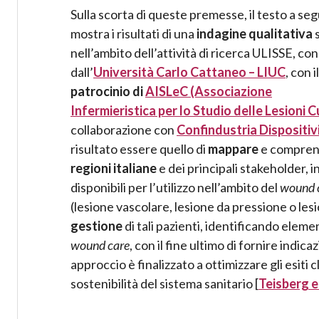
Sulla scorta di queste premesse, il testo a seg
mostra i risultati di una
indagine qualitativa
s
nell’ambito dell’attività di ricerca ULISSE, co
dall’
Università Carlo Cattaneo – LIUC
, con il
patrocinio di
AISLeC
(Associazione
Infermieristica per lo Studio delle Lesioni 
collaborazione con
Confindustria Dispositiv
risultato essere quello di
mappare
e comprend
regioni italiane
e dei principali stakeholder, i
disponibili per l’utilizzo nell’ambito del
wound 
(lesione vascolare, lesione da pressione o lesi
gestione
di tali pazienti, identificando element
wound care
, con il fine ultimo di fornire indic
approccio è finalizzato a ottimizzare gli esiti 
sostenibilità del sistema sanitario [
Teisberg et