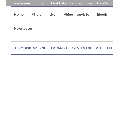
Redazione
Contatti
Pubblicità
Lavora con noi
TrendSanità
Home
Pillole
Live
Video Interviste
Ebook
Newsletter
COMUNICAZIONE
FARMACI
SANITÀ DIGITALE
LE