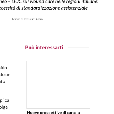
neo – LIUC sul wound care nelle regioni italiane:
 necessità di standardizzazione assistenziale
Tempo di lettura:
14
min
Può interessarti
filo
ndo un
ato
mplica
volge
Nuove prospettive di cura: la