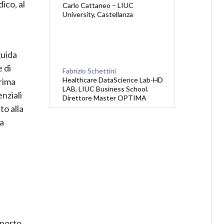
dico, al
Carlo Cattaneo – LIUC
University, Castellanza
guida
e di
Fabrizio Schettini
Healthcare DataScience Lab-HD
rima
LAB, LIUC Business School.
enziali
Direttore Master OPTIMA
to alla
la
pporto