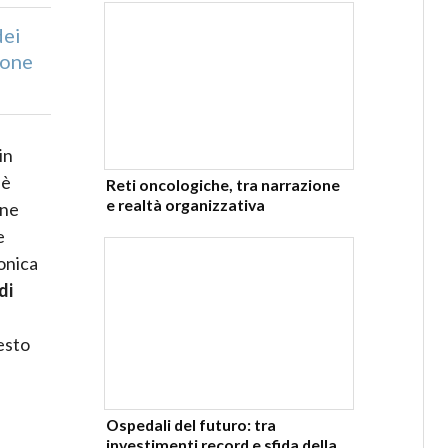
dei
ione
 in
 è
Reti oncologiche, tra narrazione
e realtà organizzativa
une
e
onica
di
l
uesto
Ospedali del futuro: tra
investimenti record e sfida della