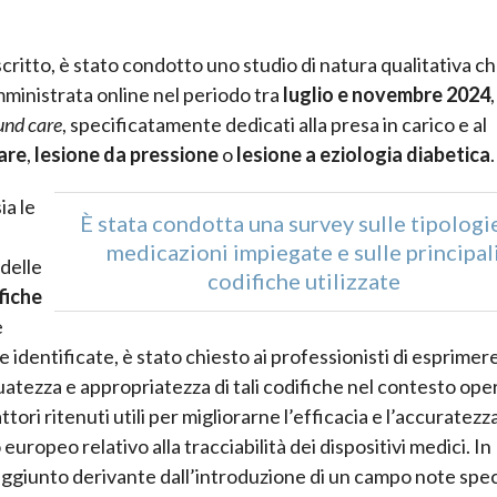
critto, è stato condotto uno studio di natura qualitativa c
mministrata online nel periodo tra
luglio e novembre 2024
,
nd care
, specificatamente dedicati alla presa in carico e al
are
,
lesione da pressione
o
lesione a eziologia diabetica
.
ia le
È stata condotta una survey sulle tipologi
medicazioni impiegate e sulle principal
 delle
codifiche utilizzate
fiche
e
e identificate, è stato chiesto ai professionisti di esprimere
uatezza e appropriatezza di tali codifiche nel contesto ope
tori ritenuti utili per migliorarne l’efficacia e l’accuratezz
uropeo relativo alla tracciabilità dei dispositivi medici. In
e aggiunto derivante dall’introduzione di un campo note spec