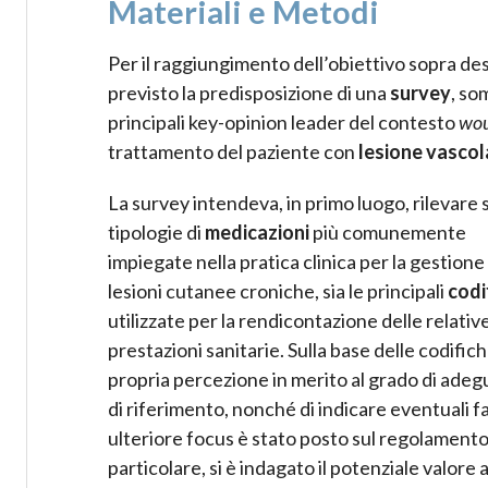
Materiali e Metodi
Per il raggiungimento dell’obiettivo sopra des
previsto la predisposizione di una
survey
, so
principali key-opinion leader del contesto
wou
trattamento del paziente con
lesione vascol
La survey intendeva, in primo luogo, rilevare s
tipologie di
medicazioni
più comunemente
impiegate nella pratica clinica per la gestione
lesioni cutanee croniche, sia le principali
codi
utilizzate per la rendicontazione delle relativ
prestazioni sanitarie. Sulla base delle codifich
propria percezione in merito al grado di adeg
di riferimento, nonché di indicare eventuali fat
ulteriore focus è stato posto sul regolamento e
particolare, si è indagato il potenziale valor