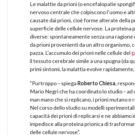
Le malattie da prioni (o encefalopatie spongif
nervoso centrale che colpiscono l’uomo e al
causate dai prioni, cioè forme alterate della
superficie delle cellule nervose. La proteina
diverse: spontaneamente senza una ragione no
da prioni provenienti da un altro organismo, 
pazza. L’accumulo dei prioni nelle cellule del
c
il tessuto cerebrale simile a una spugna (da q
primi sintomi, la malattia evolve rapidamente,
“Purtroppo – spiega
Roberto Chiesa
, respon
Mario Negri che ha coordinato lo studio – ad o
man mano che si replicano, i prioni mutano e re
Nel corso dello studio su modelli sperimentali 
capacità dei prioni di replicarsi e ne abbiamo
impedisce alla proteina prionica di trasformars
delle cellule nervose”.