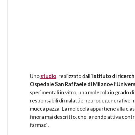
Uno
studio
, realizzato dall’
Istituto
di ricerc
Ospedale San Raffaele di Milano
e l’
Univers
sperimentali in vitro, una molecola in grado di 
responsabili di malattie neurodegenerative mo
mucca pazza. La molecola appartiene alla clas
finora mai descritto, che la rende attiva contro
farmaci.