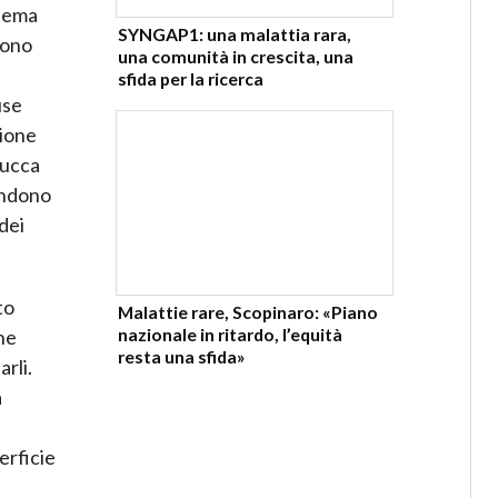
stema
SYNGAP1: una malattia rara,
sono
una comunità in crescita, una
sfida per la ricerca
use
zione
mucca
endono
dei
to
Malattie rare, Scopinaro: «Piano
nazionale in ritardo, l’equità
he
resta una sfida»
rli.
a
erficie