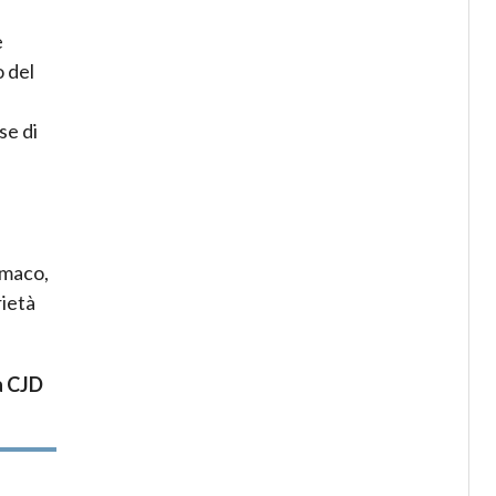
e
 del
se di
rmaco,
rietà
a CJD