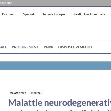
 Infinity
Podcast
Speciali
Across Europe
Health For Dreamers
GALE
PROCUREMENT
PNRR
DISPOSITIVI MEDICI
malattie rare
Ricerca
Malattie neurodegenerativ